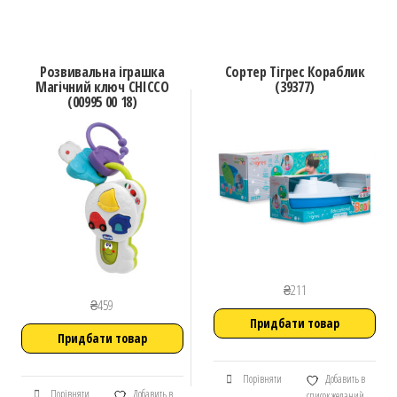
Розвивальна іграшка
Сортер Тігрес Кораблик
Магічний ключ CHICCO
(39377)
(00995 00 18)
₴
211
₴
459
Придбати товар
Придбати товар
Порівняти
Добавить в
Порівняти
Добавить в
список желаний