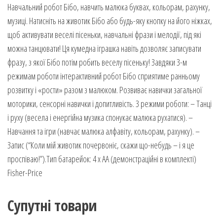
Навчальний робот Бібо, навчить малюка буквах, кольорам, рахунку,
музиці. Натисніть на животик Бібо або будь-яку кнопку на його ніжках,
щоб активувати веселі пісеньки, навчальні фрази і мелодії, під які
можна танцювати! Ця кумедна іграшка навіть дозволяє записувати
фразу, з якої Бібо потім робить веселу пісеньку! Завдяки 3-м
режимам роботи інтерактивний робот Бібо сприятиме ранньому
розвитку і «рости» разом з малюком. Розвиває навички загальної
моторики, сенсорні навички і допитливість. 3 режими роботи: – Танці
і руху (весела і енергійна музика спонукає малюка рухатися). –
Навчання та ігри (навчає малюка алфавіту, кольорам, рахунку). –
Запис (“Коли мій животик почервоніє, скажи що-небудь – і я це
проспіваю!”).Тип батарейок: 4 x АА (демонстраційні в комплекті)
Fisher-Price
Супутні товари