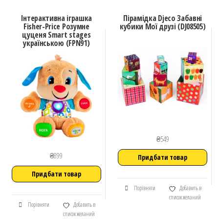
Інтерактивна іграшка
Пірамідка Djeco Забавні
Fisher-Price Розумне
кубики Мої друзі (DJ08505)
цуценя Smart stages
українською (FPN91)
₴
549
₴
899
Придбати товар
Придбати товар
Порівняти
Добавить в
список желаний
Порівняти
Добавить в
список желаний