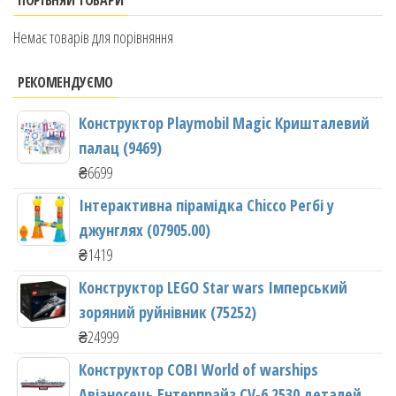
Немає товарів для порівняння
РЕКОМЕНДУЄМО
Конструктор Playmobil Magic Кришталевий
палац (9469)
₴
6699
Інтерактивна пірамідка Chicco Регбі у
джунглях (07905.00)
₴
1419
Конструктор LEGO Star wars Імперський
зоряний руйнівник (75252)
₴
24999
Конструктор COBI World of warships
Авіаносець Ентерпрайз CV-6 2530 деталей