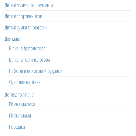
Дитячі музичні інструменти
Дитячі спортивні ігри
Дитячі сумки та рюкзаки
Для мам
Білизна допологова
Білизна післяпологова
Набори в пологовий будинок
Одяг для вагітних
Догляд та гігієна
Гігієна малюка
Гігієна мами
Горщики