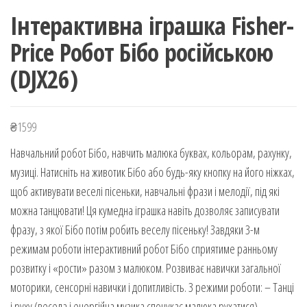
Інтерактивна іграшка Fisher-
Price Робот Бібо російською
(DJX26)
₴
1599
Навчальний робот Бібо, навчить малюка буквах, кольорам, рахунку,
музиці. Натисніть на животик Бібо або будь-яку кнопку на його ніжках,
щоб активувати веселі пісеньки, навчальні фрази і мелодії, під які
можна танцювати! Ця кумедна іграшка навіть дозволяє записувати
фразу, з якої Бібо потім робить веселу пісеньку! Завдяки 3-м
режимам роботи інтерактивний робот Бібо сприятиме ранньому
розвитку і «рости» разом з малюком. Розвиває навички загальної
моторики, сенсорні навички і допитливість. 3 режими роботи: – Танці
і руху (весела і енергійна музика спонукає малюка рухатися). –