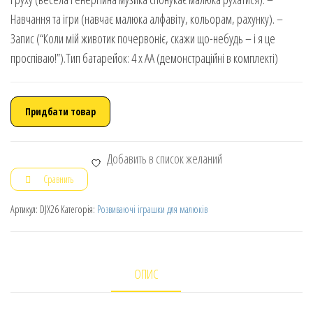
Навчання та ігри (навчає малюка алфавіту, кольорам, рахунку). –
Запис (“Коли мій животик почервоніє, скажи що-небудь – і я це
проспіваю!”).Тип батарейок: 4 x АА (демонстраційні в комплекті)
Придбати товар
Добавить в список желаний
Сравнить
Артикул:
DJX26
Категорія:
Розвиваючі іграшки для малюків
ОПИС