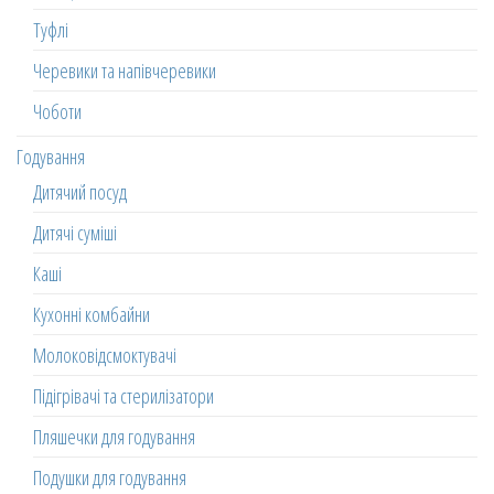
Туфлі
Черевики та напівчеревики
Чоботи
Годування
Дитячий посуд
Дитячі суміші
Каші
Кухонні комбайни
Молоковідсмоктувачі
Підігрівачі та стерилізатори
Пляшечки для годування
Подушки для годування