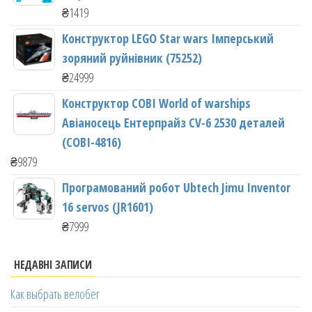
₴
1419
Конструктор LEGO Star wars Імперський
зоряний руйнівник (75252)
₴
24999
Конструктор COBI World of warships
Авіаносець Ентерпрайз CV-6 2530 деталей
(COBI-4816)
₴
9879
Програмований робот Ubtech Jimu Inventor
16 servos (JR1601)
₴
7999
НЕДАВНІ ЗАПИСИ
Как выбрать велобег