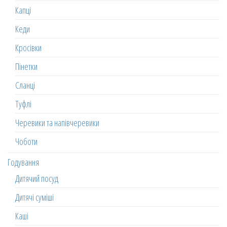
Капці
Кеди
Кросівки
Пінетки
Сланці
Туфлі
Черевики та напівчеревики
Чоботи
Годування
Дитячий посуд
Дитячі суміші
Каші