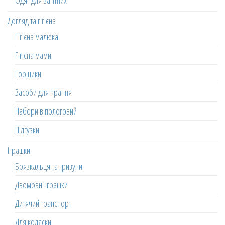
Одяг для вагітних
Догляд та гігієна
Гігієна малюка
Гігієна мами
Горщики
Засоби для прання
Набори в пологовий
Підгузки
Іграшки
Брязкальця та гризуни
Двомовні іграшки
Дитячий транспорт
Для коляски