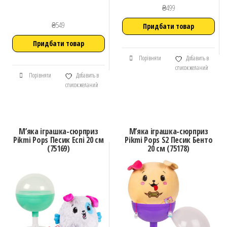
₴
499
₴
549
Придбати товар
Придбати товар
Порівняти
Добавить в
список желаний
Порівняти
Добавить в
список желаний
М’яка іграшка-сюрприз
М’яка іграшка-сюрприз
Pikmi Pops Песик Еспі 20 см
Pikmi Pops S2 Песик Бенто
(75169)
20 см (75178)