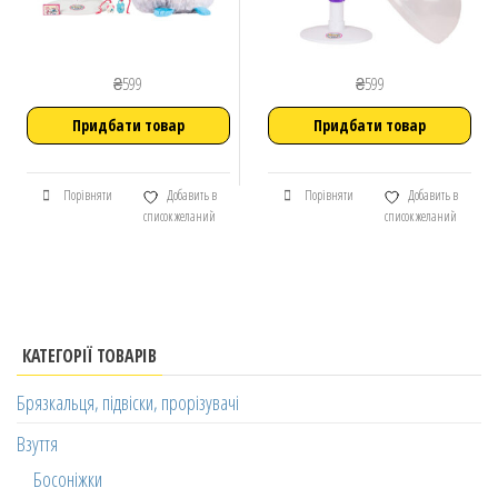
₴
599
₴
599
Придбати товар
Придбати товар
Порівняти
Добавить в
Порівняти
Добавить в
список желаний
список желаний
КАТЕГОРІЇ ТОВАРІВ
Брязкальця, підвіски, прорізувачі
Взуття
Босоніжки