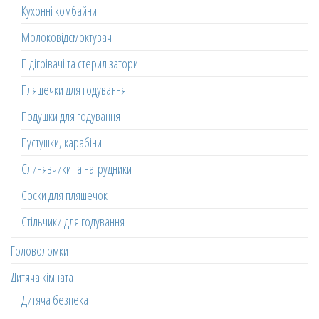
Кухонні комбайни
Молоковідсмоктувачі
Підігрівачі та стерилізатори
Пляшечки для годування
Подушки для годування
Пустушки, карабіни
Слинявчики та нагрудники
Соски для пляшечок
Стільчики для годування
Головоломки
Дитяча кімната
Дитяча безпека