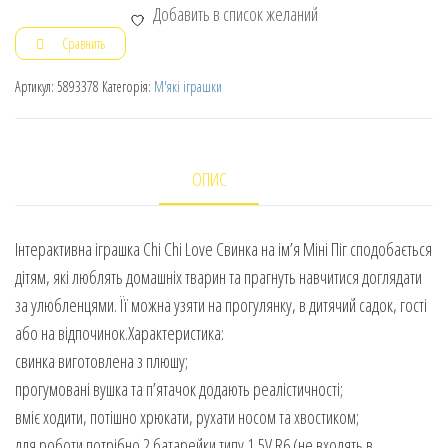
Добавить в список желаний
Сравнить
Артикул:
5893378
Категорія:
М'які іграшки
ОПИС
Інтерактивна іграшка Chi Chi Love Свинка на ім’я Міні Піг сподобається
дітям, які люблять домашніх тварин та прагнуть навчитися доглядати
за улюбленцями. Її можна узяти на прогулянку, в дитячий садок, гості
або на відпочинок.Характеристика:
свинка виготовлена з плюшу;
прогумовані вушка та п’ятачок додають реалістичності;
вміє ходити, потішно хрюкати, рухати носом та хвостиком;
для роботи потрібно 2 батарейки типу 1,5V R6 (не входять в