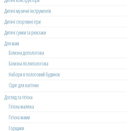
Дитячі конструктори
Дитячі музичні інструменти
Дитячі спортивні ігри
Дитячі сумки та рюкзаки
Для мам
Білизна допологова
Білизна післяпологова
Набори в пологовий будинок
Одяг для вагітних
Догляд та гігієна
Гігієна малюка
Гігієна мами
Горщики