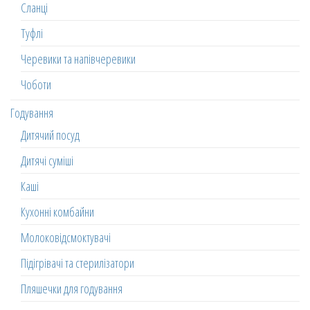
Сланці
Туфлі
Черевики та напівчеревики
Чоботи
Годування
Дитячий посуд
Дитячі суміші
Каші
Кухонні комбайни
Молоковідсмоктувачі
Підігрівачі та стерилізатори
Пляшечки для годування