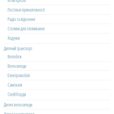
М'які крісла
Постільні приналежності
Радіо та відеоняні
Столики для сповивання
Ходунки
Дитячий транспорт
Велобіги
Велосипеди
Електромобілі
Самокати
Скейтборди
Дитячі велосипеди