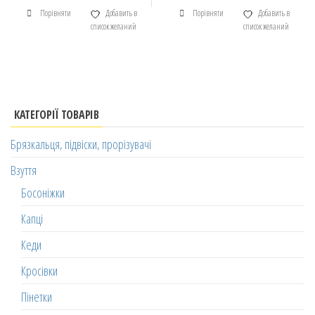
Порівняти
Добавить в
Порівняти
Добавить в
список желаний
список желаний
КАТЕГОРІЇ ТОВАРІВ
Брязкальця, підвіски, прорізувачі
Взуття
Босоніжки
Капці
Кеди
Кросівки
Пінетки