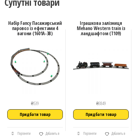
Супутні товари
Набір Fancy Пасажирський
Іграшкова залізниця
паровоз із ефектами 4
Mehano Western train із
вагони (1601A-3B)
ландшафтом (T109)
₴
539
₴
3849
Придбати товар
Придбати товар
Порівняти
Добавить в
Порівняти
Добавить в