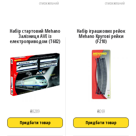
список желаний
список желаний
Набір стартовий Mehano
Набір іграшкових рейок
Залізниця AVE із
Mehano Кругові рейки
електроприводом (T682)
(F210)
₴
3289
₴
269
Придбати товар
Придбати товар