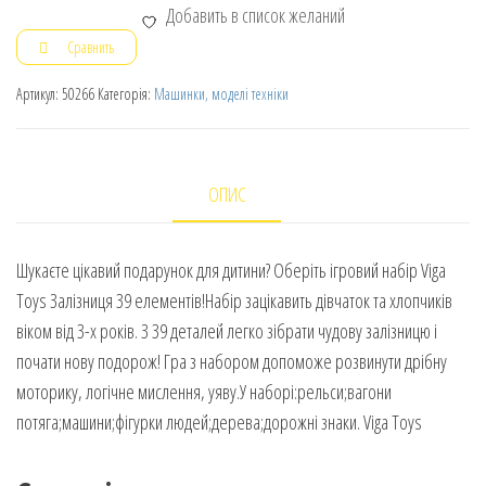
Добавить в список желаний
Сравнить
Артикул:
50266
Категорія:
Машинки, моделі техніки
ОПИС
Шукаєте цікавий подарунок для дитини? Оберіть ігровий набір Viga
Toys Залізниця 39 елементів!Набір зацікавить дівчаток та хлопчиків
віком від 3-х років. З 39 деталей легко зібрати чудову залізницю і
почати нову подорож! Гра з набором допоможе розвинути дрібну
моторику, логічне мислення, уяву.У наборі:рельси;вагони
потяга;машини;фігурки людей;дерева;дорожні знаки. Viga Toys