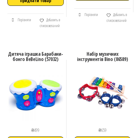
Придбати товар
Порівняти
Добавить в
Порівняти
Добавить в
список желаний
список желаний
Дитяча іграшка Барабани-
Набір музичних
бонго BeBeLino (57032)
інструментів Bino (86589)
₴
499
₴
659