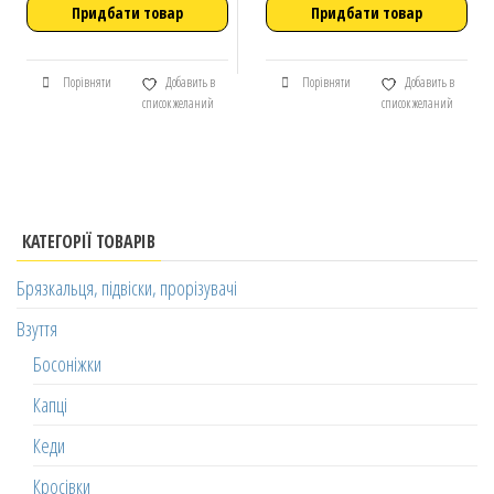
Придбати товар
Придбати товар
Порівняти
Добавить в
Порівняти
Добавить в
список желаний
список желаний
КАТЕГОРІЇ ТОВАРІВ
Брязкальця, підвіски, прорізувачі
Взуття
Босоніжки
Капці
Кеди
Кросівки