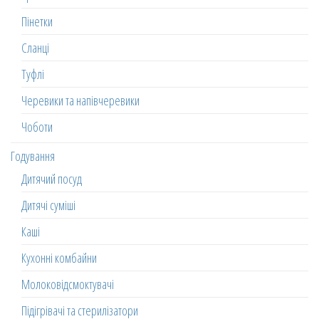
Пінетки
Сланці
Туфлі
Черевики та напівчеревики
Чоботи
Годування
Дитячий посуд
Дитячі суміші
Каші
Кухонні комбайни
Молоковідсмоктувачі
Підігрівачі та стерилізатори