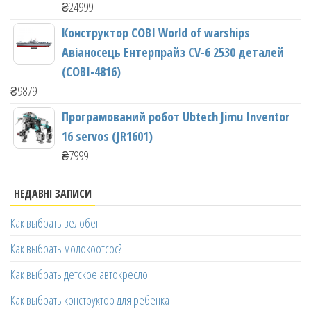
₴
24999
Конструктор COBI World of warships
Авіаносець Ентерпрайз CV-6 2530 деталей
(COBI-4816)
₴
9879
Програмований робот Ubtech Jimu Inventor
16 servos (JR1601)
₴
7999
НЕДАВНІ ЗАПИСИ
Как выбрать велобег
Как выбрать молокоотсос?
Как выбрать детское автокресло
Как выбрать конструктор для ребенка