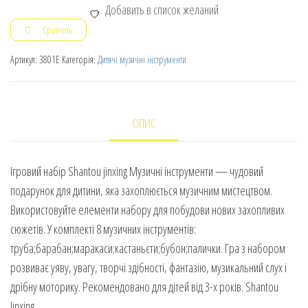
Добавить в список желаний
Сравнить
Артикул:
3801E
Категорія:
Дитячі музичні інструменти
ОПИС
Ігровий набір Shantou jinxing Музичні інструменти — чудовий
подарунок для дитини, яка захоплюється музичним мистецтвом.
Використовуйте елементи набору для побудови нових захопливих
сюжетів. У комплекті 8 музичних інструментів:
труба;барабан;маракаси;кастаньєти;бубон;палички. Гра з набором
розвиває уяву, увагу, творчі здібності, фантазію, музикальний слух і
дрібну моторику. Рекомендовано для дітей від 3-х років. Shantou
Jinxing