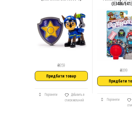
(E3486/E41
₴
359
₴
399
Придбати товар
Придбати т
Порівняти
Добавить в
Порівняти
список желаний
спи