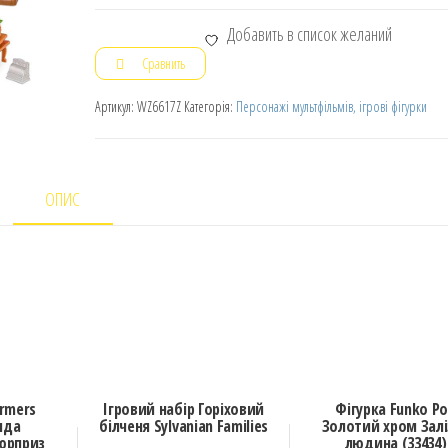
Добавить в список желаний
Сравнить
Артикул:
WZ6617Z
Категорія:
Персонажі мультфільмів, ігрові фігурки
ОПИС
ormers
Ігровий набір Горіховий
Фігурка Funko P
нда
білченя Sylvanian Families
Золотий хром Залі
сюрприз
людина (33434)