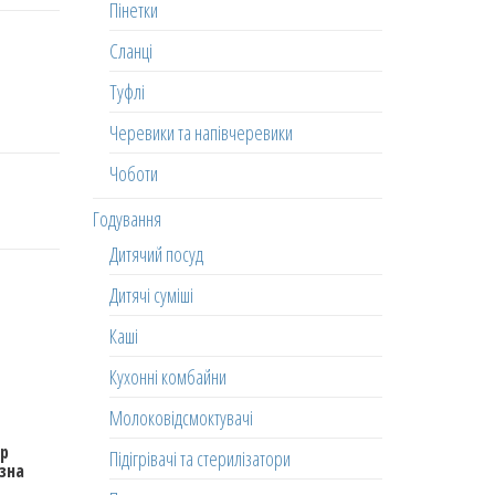
Пінетки
Сланці
Туфлі
Черевики та напівчеревики
Чоботи
Годування
Дитячий посуд
Дитячі суміші
Каші
Кухонні комбайни
Молоковідсмоктувачі
op
Підігрівачі та стерилізатори
зна