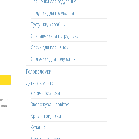
Пляшечки для годування
Подушки для годування
Пустушки, карабіни
Слинявчики та нагрудники
Соски для пляшечок
Стільчики для годування
Головоломки
Дитяча кімната
Дитяча безпека
вить в
Зволожувачі повітря
еланий
Крісла-гойдалки
Купання
Ліжка та манежі