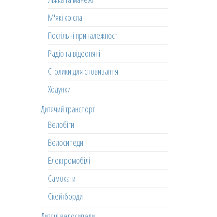
М'які крісла
Постільні приналежності
Радіо та відеоняні
Столики для сповивання
Ходунки
Дитячий транспорт
Велобіги
Велосипеди
Електромобілі
Самокати
Скейтборди
Дитячі велосипеди