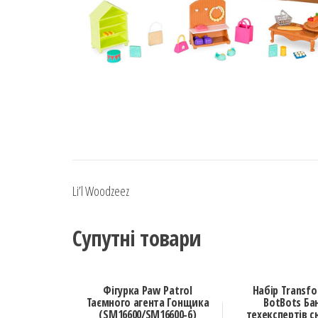
Li’l Woodzeez
Супутні товари
Фігурка Paw Patrol
Набір Transf
Таємного агента Гонщика
BotBots Ба
(SM16600/SM16600-6)
техекспертів 