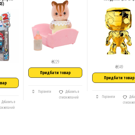
38)
₴
229
₴
349
Придбати товар
Придбати товар
овар
Порівняти
Добавить в
Порівняти
Доба
список желаний
Добавить в
список ж
сок желаний