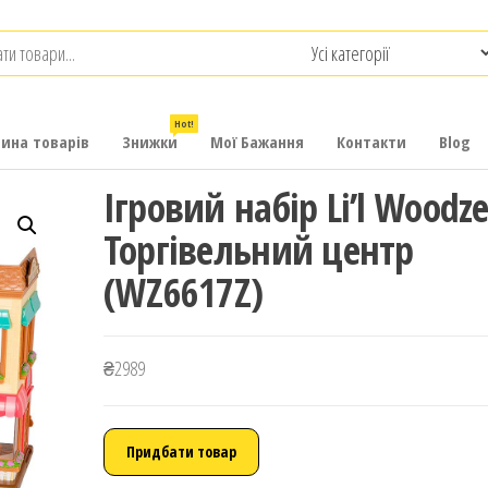
.com.ua
-
итячих
Hot!
рина товарів
Знижки
Мої Бажання
Контакти
Blog
Ігровий набір Li’l Woodz
Торгівельний центр
(WZ6617Z)
₴
2989
Придбати товар