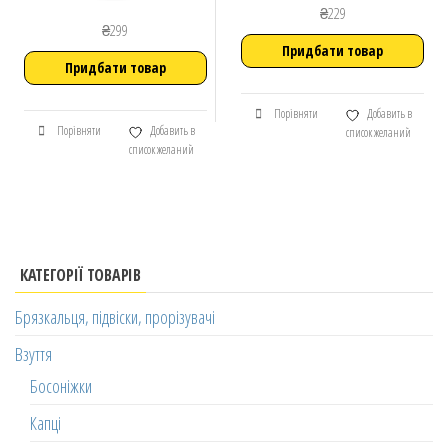
₴
229
₴
299
Придбати товар
Придбати товар
Порівняти
Добавить в
Порівняти
Добавить в
список желаний
список желаний
КАТЕГОРІЇ ТОВАРІВ
Брязкальця, підвіски, прорізувачі
Взуття
Босоніжки
Капці