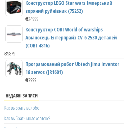
Конструктор LEGO Star wars Імперський
зоряний руйнівник (75252)
₴
24999
Конструктор COBI World of warships
Авіаносець Ентерпрайз CV-6 2530 деталей
(COBI-4816)
₴
9879
Програмований робот Ubtech Jimu Inventor
16 servos (JR1601)
₴
7999
НЕДАВНІ ЗАПИСИ
Как выбрать велобег
Как выбрать молокоотсос?