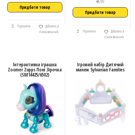
₴
249
Придбати товар
Придбати товар
Порівняти
Добавить в
Порівняти
Добавить в
список желаний
список желаний
Інтерактивна іграшка
Ігровий набір Дитячий
Zoomer Zupps Поні Зірочка
манеж Sylvanian Families
(SM14425/6502)