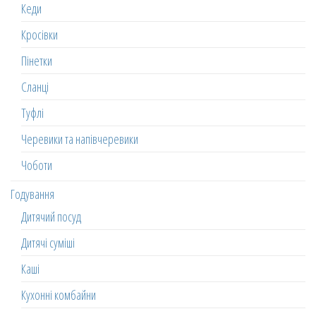
Кеди
Кросівки
Пінетки
Сланці
Туфлі
Черевики та напівчеревики
Чоботи
Годування
Дитячий посуд
Дитячі суміші
Каші
Кухонні комбайни