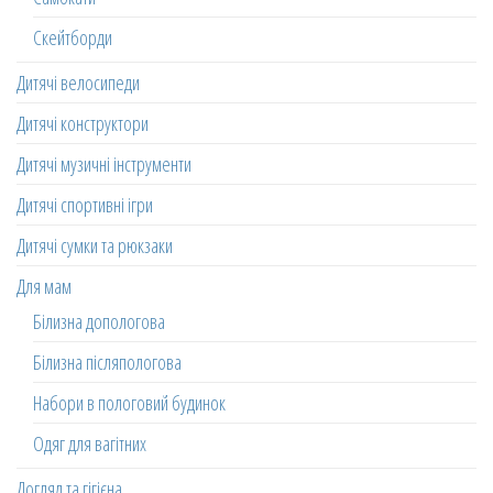
Скейтборди
Дитячі велосипеди
Дитячі конструктори
Дитячі музичні інструменти
Дитячі спортивні ігри
Дитячі сумки та рюкзаки
Для мам
Білизна допологова
Білизна післяпологова
Набори в пологовий будинок
Одяг для вагітних
Догляд та гігієна