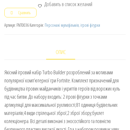
Добавить в список желаний
Сравнить
Артикул:
FNT0036
Категорія:
Персонажі мультфільмів, ігрові фігурки
ОПИС
Якісний ігровий набір Turbo Builder розроблений за мотивами
популярної комп’ютерної гри Fortnite. Комплект призначений для
будівництва ігрових майданчиків і укриттів героїв від ворожих куль
під час битви. До набору входить: 2 ігрові фігурки з точками
артикуляції для максимальної рухливості;81 одиниця будівельних
матеріалів;4 види стрілецької зброї;2 зброї збору;буклет
колекціонера. Всі деталі виконані з зносостійкого та повністю
безпечного пластику високої якості. Гра з набором розвиває уяву,