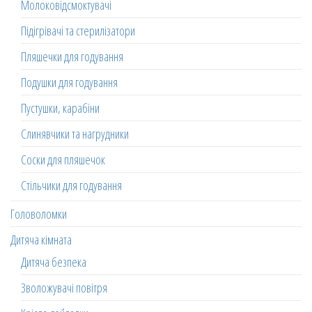
Молоковідсмоктувачі
Підігрівачі та стерилізатори
Пляшечки для годування
Подушки для годування
Пустушки, карабіни
Слинявчики та нагрудники
Соски для пляшечок
Стільчики для годування
Головоломки
Дитяча кімната
Дитяча безпека
Зволожувачі повітря