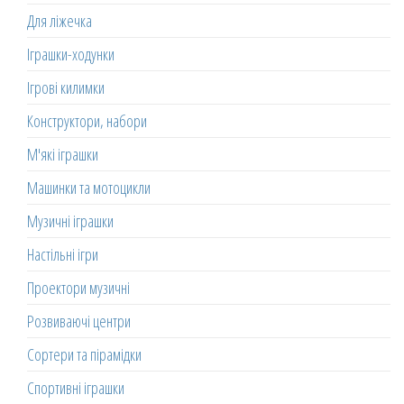
Для ліжечка
Іграшки-ходунки
Ігрові килимки
Конструктори, набори
М'які іграшки
Машинки та мотоцикли
Музичні іграшки
Настільні ігри
Проектори музичні
Розвиваючі центри
Сортери та пірамідки
Спортивні іграшки