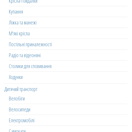
Крісла-гойдалки
Купання
Ліжка та манежі
М'які крісла
Постільні приналежності
Радіо та відеоняні
Столики для сповивання
Ходунки
Дитячий транспорт
Велобіги
Велосипеди
Електромобілі
Самокати