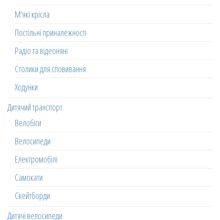
М'які крісла
Постільні приналежності
Радіо та відеоняні
Столики для сповивання
Ходунки
Дитячий транспорт
Велобіги
Велосипеди
Електромобілі
Самокати
Скейтборди
Дитячі велосипеди