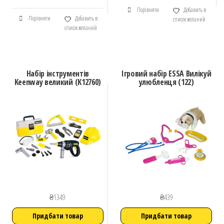
Порівняти
Добавить в
Порівняти
Добавить в
список желаний
список желаний
Набір інструментів
Ігровий набір ESSA Вилікуй
Keenway великий (K12760)
улюбленця (122)
₴
1349
₴
439
Придбати товар
Придбати товар