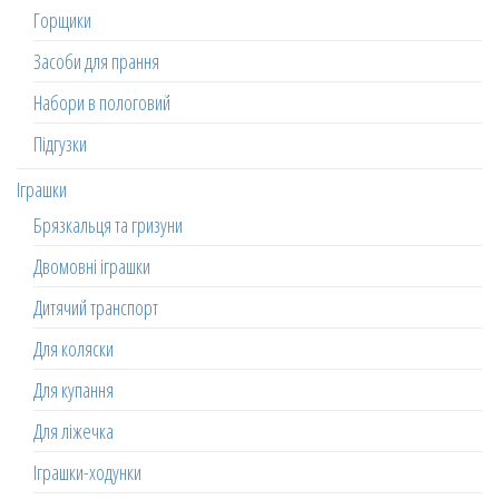
Горщики
Засоби для прання
Набори в пологовий
Підгузки
Іграшки
Брязкальця та гризуни
Двомовні іграшки
Дитячий транспорт
Для коляски
Для купання
Для ліжечка
Іграшки-ходунки