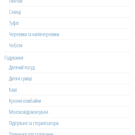
Пінетки
Сланці
Туфлі
Черевики та напівчеревики
Чоботи
Годування
Дитячий посуд
Дитячі суміші
Каші
Кухонні комбайни
Молоковідсмоктувачі
Підігрівачі та стерилізатори
Пляшечки для годування