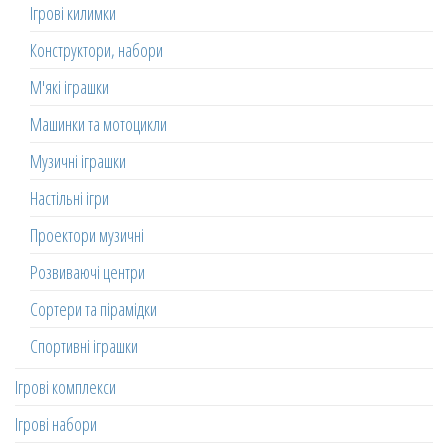
Ігрові килимки
Конструктори, набори
М'які іграшки
Машинки та мотоцикли
Музичні іграшки
Настільні ігри
Проектори музичні
Розвиваючі центри
Сортери та пірамідки
Спортивні іграшки
Ігрові комплекси
Ігрові набори