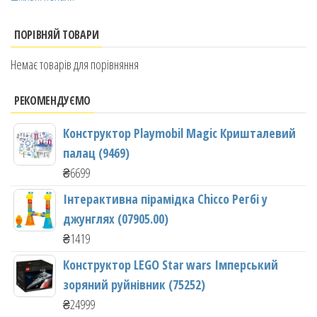
ПОРІВНЯЙ ТОВАРИ
Немає товарів для порівняння
РЕКОМЕНДУЄМО
Конструктор Playmobil Magic Кришталевий
палац (9469)
₴
6699
Інтерактивна пірамідка Chicco Регбі у
джунглях (07905.00)
₴
1419
Конструктор LEGO Star wars Імперський
зоряний руйнівник (75252)
₴
24999