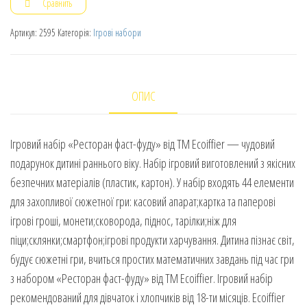
Сравнить
Артикул:
2595
Категорія:
Ігрові набори
ОПИС
Ігровий набір «Ресторан фаст-фуду» від ТМ Ecoiffier — чудовий
подарунок дитині раннього віку. Набір ігровий виготовлений з якісних
безпечних матеріалів (пластик, картон). У набір входять 44 елементи
для захопливої сюжетної гри: касовий апарат;картка та паперові
ігрові гроші, монети;сковорода, піднос, тарілки;ніж для
піци;склянки;смартфон;ігрові продукти харчування. Дитина пізнає світ,
будує сюжетні гри, вчиться простих математичних завдань під час гри
з набором «Ресторан фаст-фуду» від ТМ Ecoiffier. Ігровий набір
рекомендований для дівчаток і хлопчиків від 18-ти місяців. Ecoiffier