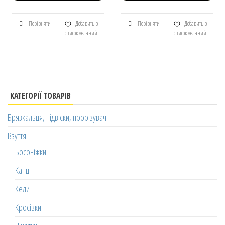
Порівняти
Добавить в
Порівняти
Добавить в
список желаний
список желаний
КАТЕГОРІЇ ТОВАРІВ
Брязкальця, підвіски, прорізувачі
Взуття
Босоніжки
Капці
Кеди
Кросівки