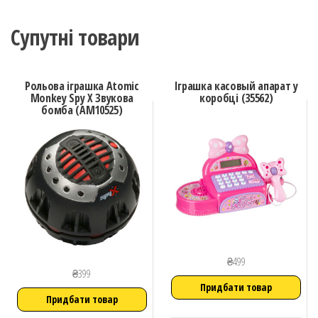
Супутні товари
Рольова іграшка Atomic
Іграшка касовый апарат у
Monkey Spy X Звукова
коробці (35562)
бомба (AM10525)
₴
499
₴
399
Придбати товар
Придбати товар