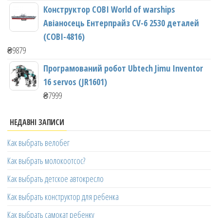
Конструктор COBI World of warships
Авіаносець Ентерпрайз CV-6 2530 деталей
(COBI-4816)
₴
9879
Програмований робот Ubtech Jimu Inventor
16 servos (JR1601)
₴
7999
НЕДАВНІ ЗАПИСИ
Как выбрать велобег
Как выбрать молокоотсос?
Как выбрать детское автокресло
Как выбрать конструктор для ребенка
Как выбрать самокат ребенку