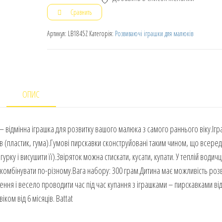
Сравнить
Артикул:
LB1845Z
Категорія:
Розвиваючі іграшки для малюків
ОПИС
» – відмінна іграшка для розвитку вашого малюка з самого раннього віку.Ігр
ів (пластик, гума).Гумові пирскавки сконструйовані таким чином, що всеред
рку і висушити її).Звіряток можна стискати, кусати, купати. У теплій водичц
 комбінувати по-різному.Вага набору: 300 грам.Дитина має можливість роз
ння і весело проводити час під час купання з іграшками – пирскавками ві
ком від 6 місяців. Battat