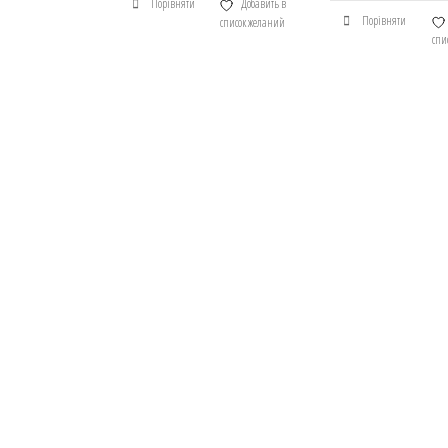
Порівняти
Добавить в
Порівняти
список желаний
спи