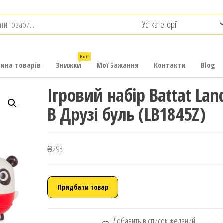
.com.ua
-
итячих
Hot!
рина товарів
Знижки
Мої Бажання
Контакти
Blog
Ігровий набір Battat Lan
B Друзі буль (LB1845Z)
₴
293
Придбати товар
Добавить в список желаний