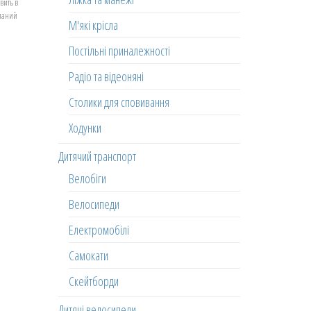
вить в
еланий
М'які крісла
Постільні приналежності
Радіо та відеоняні
Столики для сповивання
Ходунки
Дитячий транспорт
Велобіги
Велосипеди
Електромобілі
Самокати
Скейтборди
Дитячі велосипеди