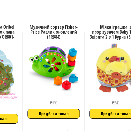
а Oribel
Музичний сортер Fisher-
М’яка іграшка i
нок пана
Price Равлик оновлений
прорізувачем Baby 
 (OR801-
(FRB84)
Звірята 2 в 1 Курча (8
₴
799
₴
249
Придбати товар
Придбати товар
овар