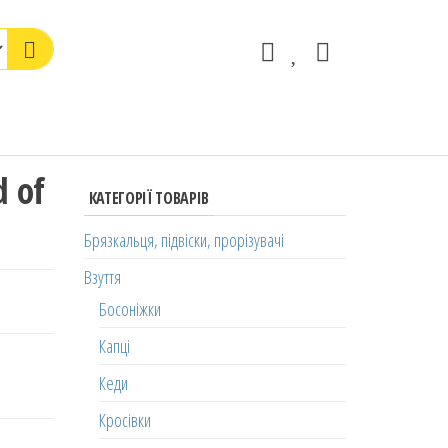
d of
КАТЕГОРІЇ ТОВАРІВ
Брязкальця, підвіски, прорізувачі
Взуття
Босоніжки
Капці
Кеди
Кросівки