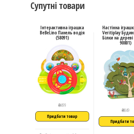
Супутні товари
Інтерактивна іграшка
Настінна іграшк
BeBeLino Панель водія
Veritiplay Буди
(58091)
Білки на дереві
90001)
₴
499
₴
849
Придбати товар
Придбати т