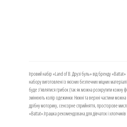
Ігровий набір «Land of B. Друзі буль» від бренду «Battat
набору виготовлені із якісних безпечних міцних матеріал
буде з’являтися грибок (так як можна розкрутити кожну фігу
змінюють колір одежинки. Нижні та верхні частини можна
дрібну моторику, сенсорне сприйняття, просторове мисле
«Battat».Іграшка рекомендована для дівчаток і хлопчиків ві