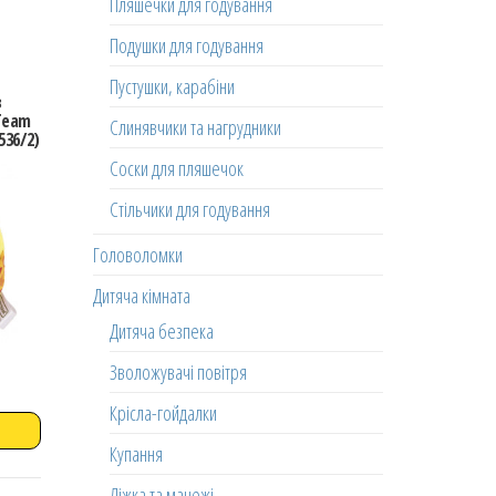
Пляшечки для годування
Подушки для годування
Пустушки, карабіни
з
Team
Слинявчики та нагрудники
536/2)
Соски для пляшечок
Стільчики для годування
Головоломки
Дитяча кімната
Дитяча безпека
Зволожувачі повітря
Крісла-гойдалки
Купання
Ліжка та манежі