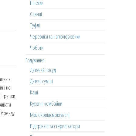
Пінетки
Сланці
Туфлі
Черевики та напівчеревики
Чоботи
Годування
Дитячий посуд
ашки з
Дитячі суміші
ині не
Каші
і іграшки
Кухонні комбайни
вивати
д бренду
Молоковідсмоктувачі
Підігрівачі та стерилізатори