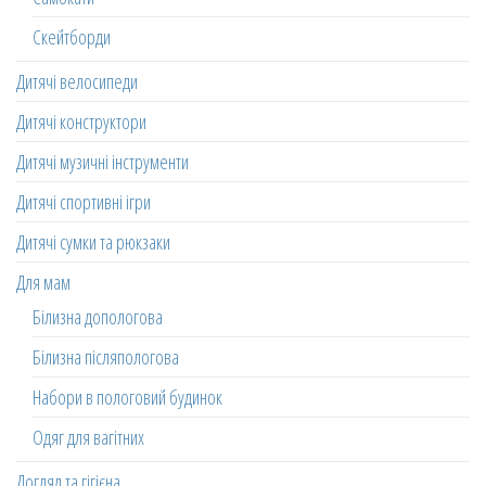
Скейтборди
Дитячі велосипеди
Дитячі конструктори
Дитячі музичні інструменти
Дитячі спортивні ігри
Дитячі сумки та рюкзаки
Для мам
Білизна допологова
Білизна післяпологова
Набори в пологовий будинок
Одяг для вагітних
Догляд та гігієна