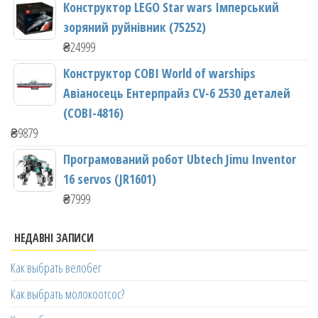
Конструктор LEGO Star wars Імперський
зоряний руйнівник (75252)
₴
24999
Конструктор COBI World of warships
Авіаносець Ентерпрайз CV-6 2530 деталей
(COBI-4816)
₴
9879
Програмований робот Ubtech Jimu Inventor
16 servos (JR1601)
₴
7999
НЕДАВНІ ЗАПИСИ
Как выбрать велобег
Как выбрать молокоотсос?