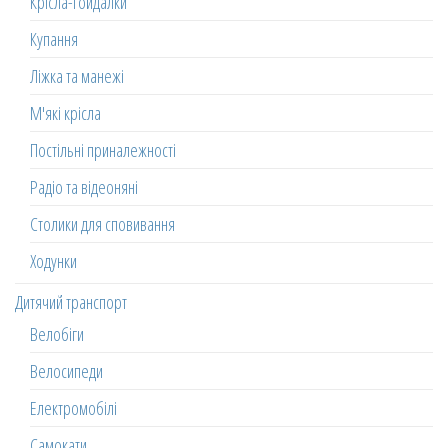
Крісла-гойдалки
Купання
Ліжка та манежі
М'які крісла
Постільні приналежності
Радіо та відеоняні
Столики для сповивання
Ходунки
Дитячий транспорт
Велобіги
Велосипеди
Електромобілі
Самокати