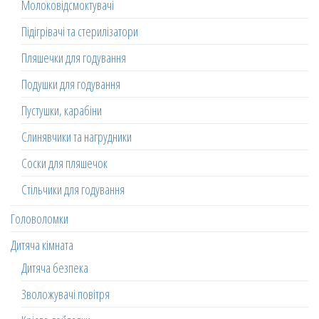
Молоковідсмоктувачі
Підігрівачі та стерилізатори
Пляшечки для годування
Подушки для годування
Пустушки, карабіни
Слинявчики та нагрудники
Соски для пляшечок
Стільчики для годування
Головоломки
Дитяча кімната
Дитяча безпека
Зволожувачі повітря