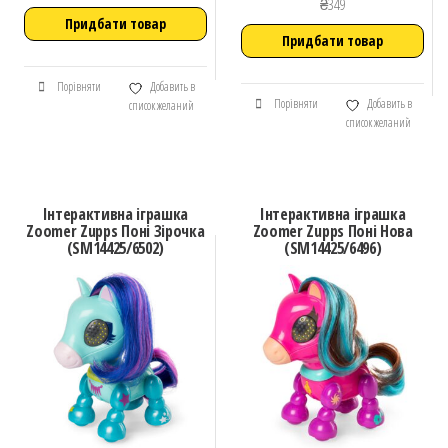
₴
349
Придбати товар
Придбати товар
Порівняти
Добавить в
Порівняти
Добавить в
список желаний
список желаний
Інтерактивна іграшка
Інтерактивна іграшка
Zoomer Zupps Поні Зірочка
Zoomer Zupps Поні Нова
(SM14425/6502)
(SM14425/6496)