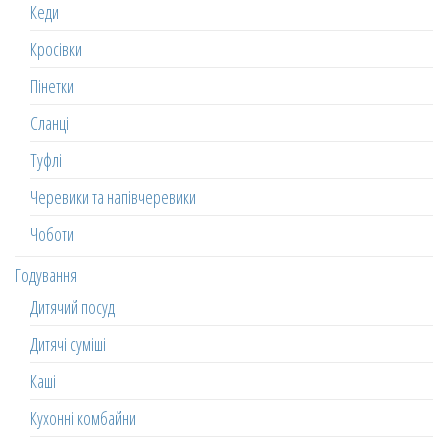
Кеди
Кросівки
Пінетки
Сланці
Туфлі
Черевики та напівчеревики
Чоботи
Годування
Дитячий посуд
Дитячі суміші
Каші
Кухонні комбайни