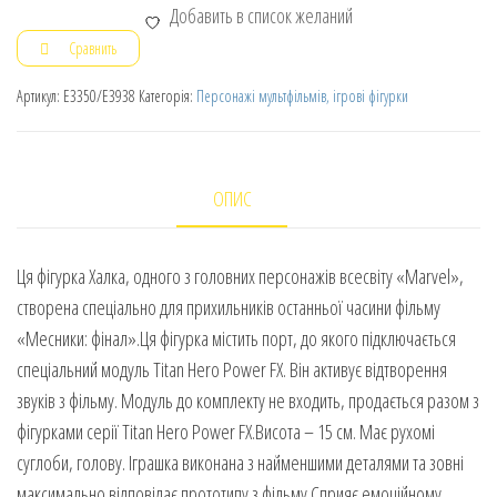
Добавить в список желаний
Сравнить
Артикул:
E3350/E3938
Категорія:
Персонажі мультфільмів, ігрові фігурки
ОПИС
Ця фігурка Халка, одного з головних персонажів всесвіту «Marvel»,
створена спеціально для прихильників останньої часини фільму
«Месники: фінал».Ця фігурка містить порт, до якого підключається
спеціальний модуль Titan Hero Power FX. Він активує відтворення
звуків з фільму. Модуль до комплекту не входить, продається разом з
фігурками серії Titan Hero Power FX.Висота – 15 см. Має рухомі
суглоби, голову. Іграшка виконана з найменшими деталями та зовні
максимально відповідає прототипу з фільму.Сприяє емоційному