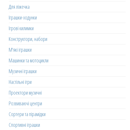
Для ліжечка
Іграшки-ходунки
Ігрові килимки
Конструктори, набори
М'які іграшки
Машинки та мотоцикли
Музичні іграшки
Настільні ігри
Проектори музичні
Розвиваючі центри
Сортери та пірамідки
Спортивні іграшки