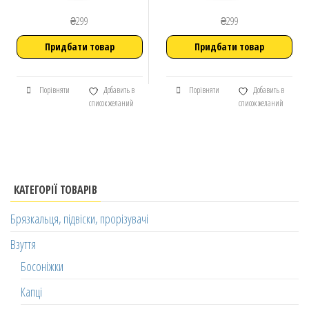
₴
299
₴
299
Придбати товар
Придбати товар
Порівняти
Добавить в
Порівняти
Добавить в
список желаний
список желаний
КАТЕГОРІЇ ТОВАРІВ
Брязкальця, підвіски, прорізувачі
Взуття
Босоніжки
Капці