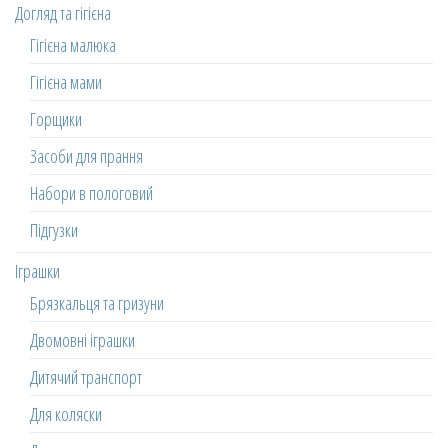
Догляд та гігієна
Гігієна малюка
Гігієна мами
Горщики
Засоби для прання
Набори в пологовий
Підгузки
Іграшки
Брязкальця та гризуни
Двомовні іграшки
Дитячий транспорт
Для коляски