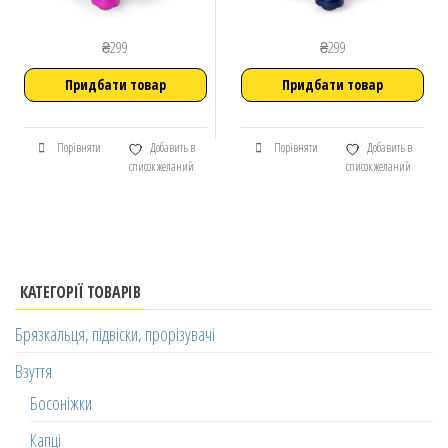
₴
299
₴
299
Придбати товар
Придбати товар
Порівняти
Добавить в
Порівняти
Добавить в
список желаний
список желаний
КАТЕГОРІЇ ТОВАРІВ
Брязкальця, підвіски, прорізувачі
Взуття
Босоніжки
Капці