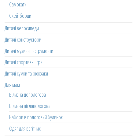
Самокати
Скейтборди
Дитячі велосипеди
Дитячі конструктори
Дитячі музичні інструменти
Дитячі спортивні ігри
Дитячі сумки та рюкзаки
Для мам
Білизна допологова
Білизна післяпологова
Набори в пологовий будинок
Одяг для вагітних