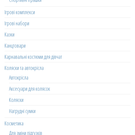
Ігрові комплекси
Ігрові набори
Казки
Канцтовари
Карнавальні костюми для дівчат
Коляски та автокрісла
Автокрісла
Аксесуари для колясок
Коляски
Нагрудні сумки
Косметика
Для зміни підгузків