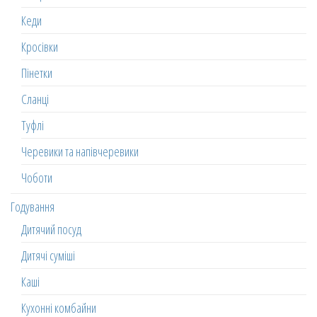
Кеди
Кросівки
Пінетки
Сланці
Туфлі
Черевики та напівчеревики
Чоботи
Годування
Дитячий посуд
Дитячі суміші
Каші
Кухонні комбайни