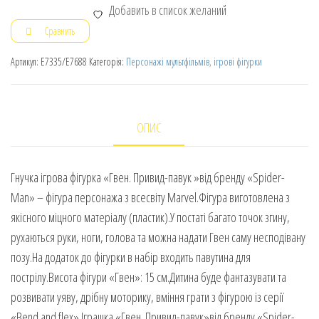
Добавить в список желаний
Сравнить
Артикул:
E7335/E7688
Категорія:
Персонажі мультфільмів, ігрові фігурки
ОПИС
Гнучка ігрова фігурка «Гвен. Привид-павук »від бренду «Spider-
Man» – фігура персонажа з всесвіту Marvel.Фігура виготовлена з
якісного міцного матеріалу (пластик).У постаті багато точок згину,
рухаються руки, ноги, голова та можна надати Гвен саму несподівану
позу.На додаток до фігурки в набір входить павутина для
пострілу.Висота фігури «Гвен»: 15 см.Дитина буде фантазувати та
розвивати уяву, дрібну моторику, вміння грати з фігурою із серії
«Bend and flex».Іграшка «Гвен. Привид-павук»від бренду «Spider-