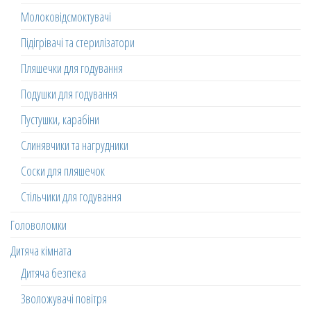
Молоковідсмоктувачі
Підігрівачі та стерилізатори
Пляшечки для годування
Подушки для годування
Пустушки, карабіни
Слинявчики та нагрудники
Соски для пляшечок
Стільчики для годування
Головоломки
Дитяча кімната
Дитяча безпека
Зволожувачі повітря