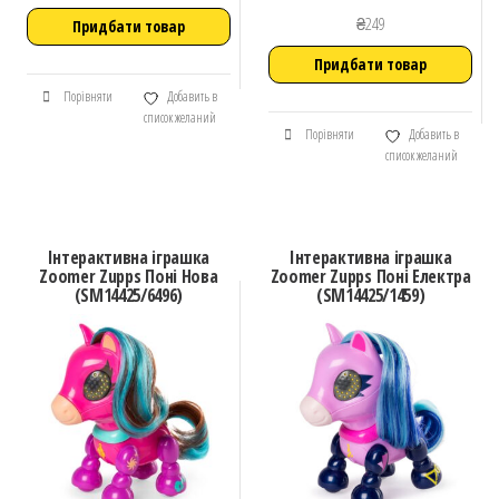
₴
249
Придбати товар
Придбати товар
Порівняти
Добавить в
список желаний
Порівняти
Добавить в
список желаний
Інтерактивна іграшка
Інтерактивна іграшка
Zoomer Zupps Поні Нова
Zoomer Zupps Поні Електра
(SM14425/6496)
(SM14425/1459)