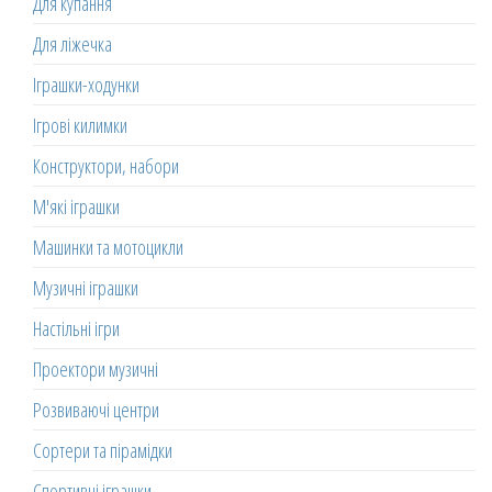
Для купання
Для ліжечка
Іграшки-ходунки
Ігрові килимки
Конструктори, набори
М'які іграшки
Машинки та мотоцикли
Музичні іграшки
Настільні ігри
Проектори музичні
Розвиваючі центри
Сортери та пірамідки
Спортивні іграшки