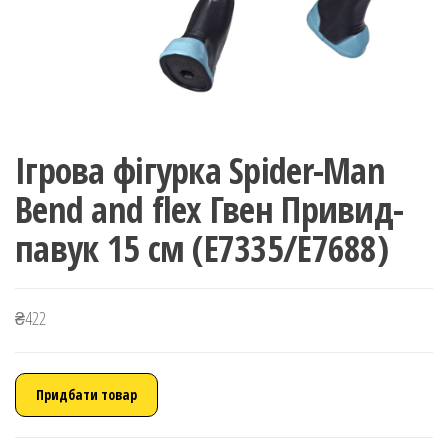
Ігрова фігурка Spider-Man
Bend and flex Гвен Привид-
павук 15 см (E7335/E7688)
₴
422
Придбати товар