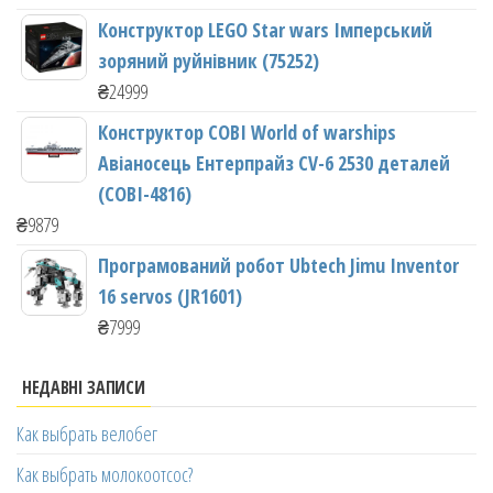
Конструктор LEGO Star wars Імперський
зоряний руйнівник (75252)
₴
24999
Конструктор COBI World of warships
Авіаносець Ентерпрайз CV-6 2530 деталей
(COBI-4816)
₴
9879
Програмований робот Ubtech Jimu Inventor
16 servos (JR1601)
₴
7999
НЕДАВНІ ЗАПИСИ
Как выбрать велобег
Как выбрать молокоотсос?