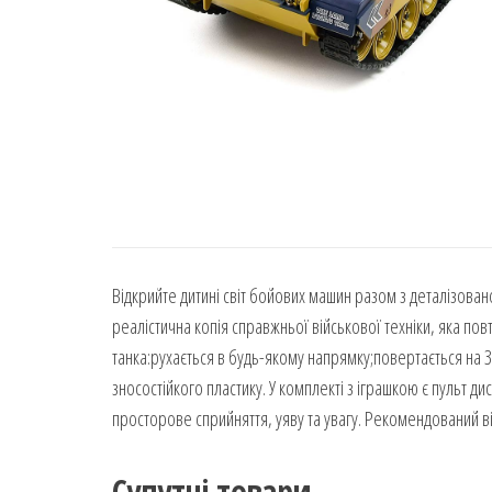
Відкрийте дитині світ бойових машин разом з деталізован
реалістична копія справжньої військової техніки, яка по
танка:рухається в будь-якому напрямку;повертається на 36
зносостійкого пластику. У комплекті з іграшкою є пульт 
просторове сприйняття, уяву та увагу. Рекомендований вік
Супутні товари