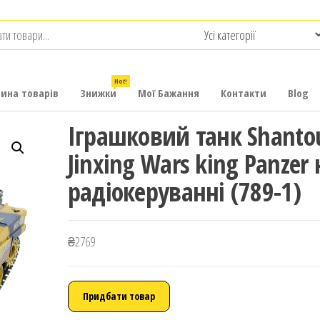
.com.ua
-
итячих
Hot!
рина товарів
Знижки
Мої Бажання
Контакти
Blog
Іграшковий танк Shanto
Jinxing Wars king Panzer 
радіокеруванні (789-1)
₴
2769
Придбати товар