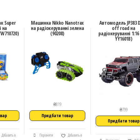
ак Super
Машинка Nikko Nanotrax
Автомодель JP383 D
і на
на радіокеруванні зелена
off road на
YW710720)
(90208)
радіокеруванні 1:16
YY1601B)
₴
819
₴
799
овар
Придбати товар
Придбати товар
Добавить в
Порівняти
Добавить в