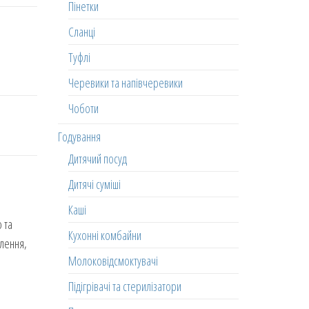
Пінетки
Сланці
Туфлі
Черевики та напівчеревики
Чоботи
Годування
Дитячий посуд
Дитячі суміші
Каші
 та
Кухонні комбайни
слення,
Молоковідсмоктувачі
Підігрівачі та стерилізатори