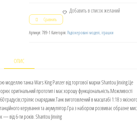
Добавить в список желаний
Сравнить
Артикул:
789-1
Категорія:
Радіокеровані моделі, іграшки
ОПИС
ою моделлю танка Wars King Panzer від торгової марки Shantou Jinxing.Це
вторює оригінальний прототип і має хорошу функціональність.Можливості
0 градусів;стріляє снарядами.Танк виготовлений в масштабі 1:18 з якісного
дистанційного керування та акумулятор.Гра з набором розвиває образне ми
 — від 6-ти років. Shantou Jinxing