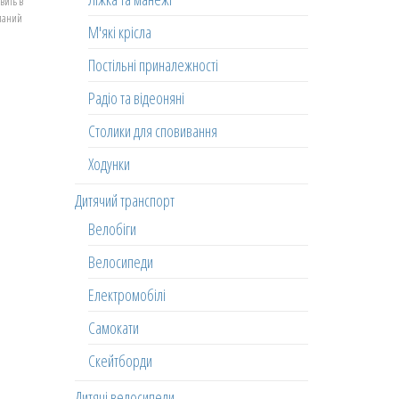
вить в
еланий
М'які крісла
Постільні приналежності
Радіо та відеоняні
Столики для сповивання
Ходунки
Дитячий транспорт
Велобіги
Велосипеди
Електромобілі
Самокати
Скейтборди
Дитячі велосипеди