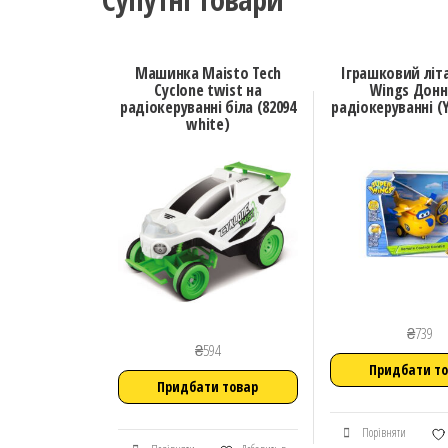
Машинка Maisto Tech
Іграшковий літ
Cyclone twist на
Wings Донн
радіокеруванні біла (82094
радіокеруванні (
white)
₴
739
₴
594
Придбати т
Придбати товар
Порівняти