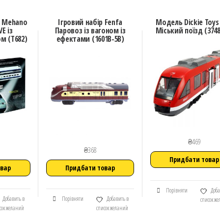
й Mehano
Ігровий набір Fenfa
Модель Dickie Toys 
E із
Паровоз із вагоном із
Міський поїзд (3748
м (T682)
ефектами (1601B-5B)
₴
469
₴
368
Придбати товар
овар
Придбати товар
Порівняти
Доба
Добавить в
Порівняти
Добавить в
список ж
сок желаний
список желаний