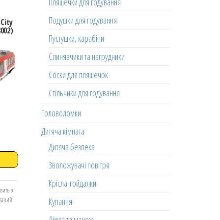
Пляшечки для годування
Подушки для годування
City
002)
Пустушки, карабіни
Слинявчики та нагрудники
Соски для пляшечок
Стільчики для годування
Головоломки
Дитяча кімната
Дитяча безпека
Зволожувачі повітря
Крісла-гойдалки
вить в
Купання
еланий
Ліжка та манежі