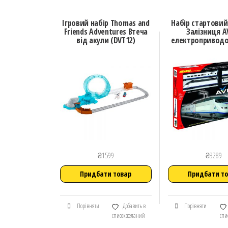
Ігровий набір Thomas and
Набір стартови
Friends Adventures Втеча
Залізниця AV
від акули (DVT12)
електроприводо
₴
1599
₴
3289
Придбати товар
Придбати т
Порівняти
Добавить в
Порівняти
список желаний
спи