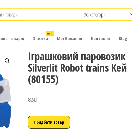
.com.ua
-
итячих
Hot!
рина товарів
Знижки
Мої Бажання
Контакти
Blog
Іграшковий паровозик
Silverlit Robot trains Кей
(80155)
₴
243
Придбати товар