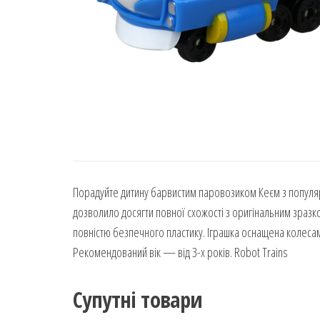
Порадуйте дитину барвистим паровозиком Кеєм з популяр
дозволило досягти повної схожості з оригінальним зразко
повністю безпечного пластику. Іграшка оснащена колесами
Рекомендований вік — від 3-х років. Robot Trains
Супутні товари