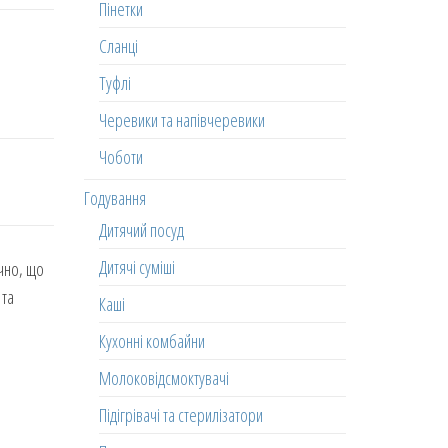
Пінетки
Сланці
Туфлі
Черевики та напівчеревики
Чоботи
Годування
Дитячий посуд
Дитячі суміші
чно, що
 та
Каші
Кухонні комбайни
Молоковідсмоктувачі
Підігрівачі та стерилізатори