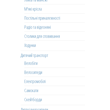
М'які крісла
Постільні приналежності
Радіо та відеоняні
Столики для сповивання
Ходунки
Дитячий транспорт
Велобіги
Велосипеди
Електромобілі
Самокати
Скейтборди
Дитячі велосипеди