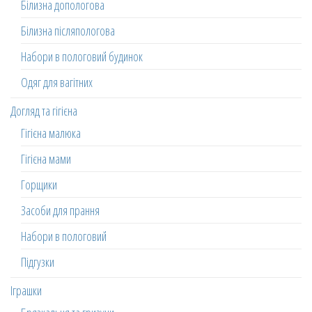
Білизна допологова
Білизна післяпологова
Набори в пологовий будинок
Одяг для вагітних
Догляд та гігієна
Гігієна малюка
Гігієна мами
Горщики
Засоби для прання
Набори в пологовий
Підгузки
Іграшки