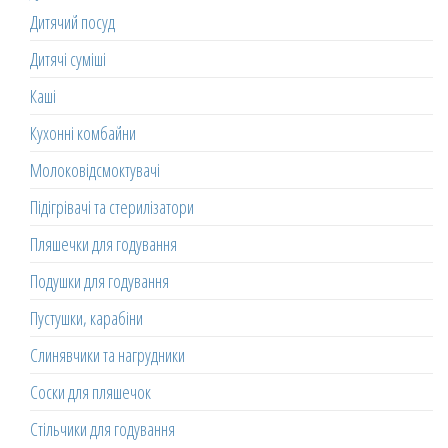
Дитячий посуд
Дитячі суміші
Каші
Кухонні комбайни
Молоковідсмоктувачі
Підігрівачі та стерилізатори
Пляшечки для годування
Подушки для годування
Пустушки, карабіни
Слинявчики та нагрудники
Соски для пляшечок
Стільчики для годування