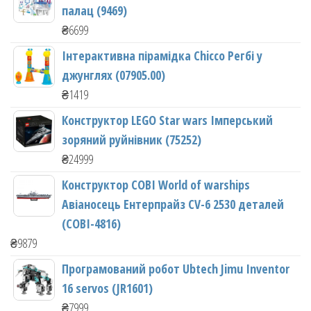
палац (9469)
₴
6699
Інтерактивна пірамідка Chicco Регбі у
джунглях (07905.00)
₴
1419
Конструктор LEGO Star wars Імперський
зоряний руйнівник (75252)
₴
24999
Конструктор COBI World of warships
Авіаносець Ентерпрайз CV-6 2530 деталей
(COBI-4816)
₴
9879
Програмований робот Ubtech Jimu Inventor
16 servos (JR1601)
₴
7999