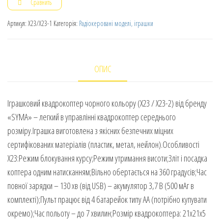
Сравнить
Артикул:
X23/X23-1
Категорія:
Радіокеровані моделі, іграшки
ОПИС
Іграшковий квадрокоптер чорного кольору (X23 / X23-2) від бренду
«SYMA» – легкий в управлінні квадрокоптер середнього
розміру.Іграшка виготовлена з якісних безпечних міцних
сертифікованих матеріалів (пластик, метал, нейлон).Особливості
X23:Режим блокування курсу;Режим утримання висоти;Зліт і посадка
коптера одним натисканням;Вільно обертається на 360 градусів;Час
повної зарядки – 130 хв (від USB) – акумулятор 3,7 В (500 мАг в
комплекті);Пульт працює від 4 батарейок типу АА (потрібно купувати
окремо);Час польоту – до 7 хвилин;Розмір квадрокоптера: 21х21х5