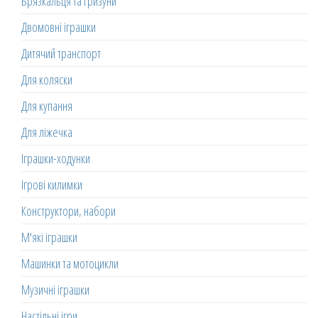
Брязкальця та гризуни
Двомовні іграшки
Дитячий транспорт
Для коляски
Для купання
Для ліжечка
Іграшки-ходунки
Ігрові килимки
Конструктори, набори
М'які іграшки
Машинки та мотоцикли
Музичні іграшки
Настільні ігри