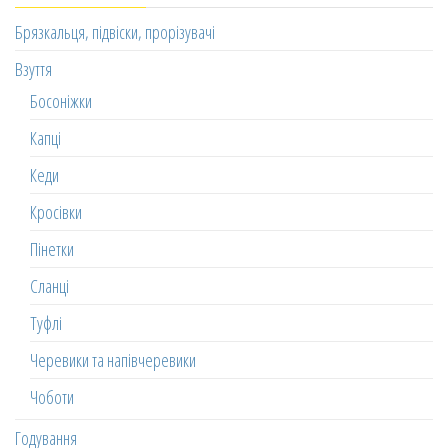
Брязкальця, підвіски, прорізувачі
Взуття
Босоніжки
Капці
Кеди
Кросівки
Пінетки
Сланці
Туфлі
Черевики та напівчеревики
Чоботи
Годування