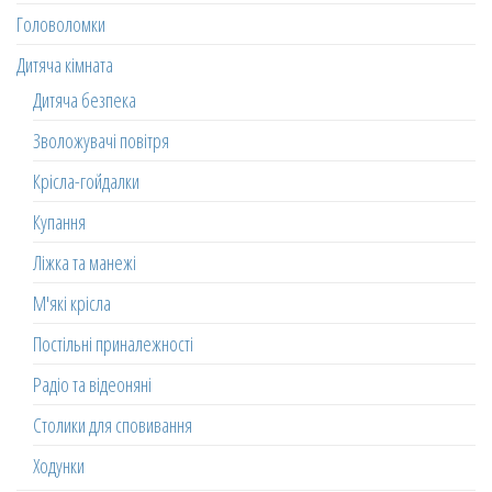
Головоломки
Дитяча кімната
Дитяча безпека
Зволожувачі повітря
Крісла-гойдалки
Купання
Ліжка та манежі
М'які крісла
Постільні приналежності
Радіо та відеоняні
Столики для сповивання
Ходунки