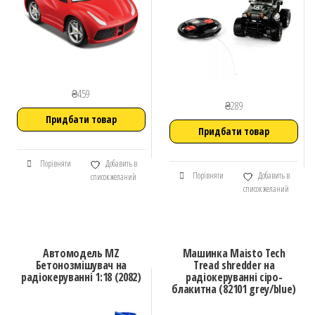
₴
459
₴
289
Придбати товар
Придбати товар
Порівняти
Добавить в
Порівняти
Добавить в
список желаний
список желаний
Автомодель MZ
Машинка Maisto Tech
Бетонозмішувач на
Tread shredder на
радіокеруванні 1:18 (2082)
радіокеруванні сіро-
блакитна (82101 grey/blue)