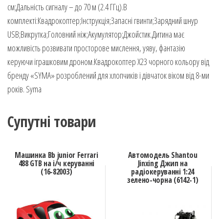
см;Дальність сигналу – до 70 м (2.4 ГГц).В
комплекті:Квадрокоптер;Інструкція;Запасні гвинти;Зарядний шнур
USB;Викрутка;Головний ніж;Акумулятор;Джойстик.Дитина має
можливість розвивати просторове мислення, уяву, фантазію
керуючи іграшковим дроном.Квадрокоптер X23 чорного кольору від
бренду «SYMA» розроблений для хлопчиків і дівчаток віком від 8-ми
років. Syma
Супутні товари
Машинка Bb junior Ferrari
Автомодель Shantou
488 GTB на і/ч керуванні
Jinxing Джип на
(16-82003)
радіокеруванні 1:24
зелено-чорна (6142-1)