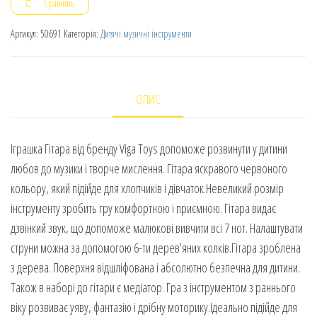
Сравнить
Артикул:
50691
Категорія:
Дитячі музичні інструменти
ОПИС
Іграшка Гітара від бренду Viga Toys допоможе розвинути у дитини
любов до музики і творче мислення. Гітара яскравого червоного
кольору, який підійде для хлопчиків і дівчаток.Невеликий розмір
інструменту зробить гру комфортною і приємною. Гітара видає
дзвінкий звук, що допоможе малюкові вивчити всі 7 нот. Налаштувати
струни можна за допомогою 6-ти дерев’яних колків.Гітара зроблена
з дерева. Поверхня відшліфована і абсолютно безпечна для дитини.
Також в наборі до гітари є медіатор. Гра з інструментом з раннього
віку розвиває уяву, фантазію і дрібну моторику.Ідеально підійде для