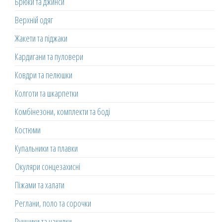
Брюки та джинси
Верхній одяг
Жакети та піджаки
Кардигани та пуловери
Ковдри та пелюшки
Колготи та шкарпетки
Комбінезони, комплекти та боді
Костюми
Купальники та плавки
Окуляри сонцезахисні
Піжами та халати
Реглани, поло та сорочки
Рушники та накидки