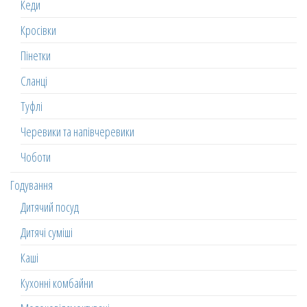
Кеди
Кросівки
Пінетки
Сланці
Туфлі
Черевики та напівчеревики
Чоботи
Годування
Дитячий посуд
Дитячі суміші
Каші
Кухонні комбайни