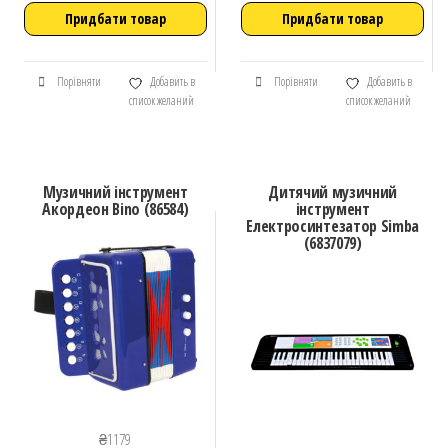
Придбати товар
Придбати товар
Порівняти
Добавить в
Порівняти
Добавить в
список желаний
список желаний
Музичний інструмент
Дитячий музичний
Акордеон Bino (86584)
інструмент
Електросинтезатор Simba
(6837079)
₴
1179