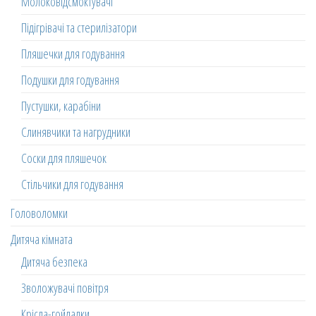
Молоковідсмоктувачі
Підігрівачі та стерилізатори
Пляшечки для годування
Подушки для годування
Пустушки, карабіни
Слинявчики та нагрудники
Соски для пляшечок
Стільчики для годування
Головоломки
Дитяча кімната
Дитяча безпека
Зволожувачі повітря
Крісла-гойдалки