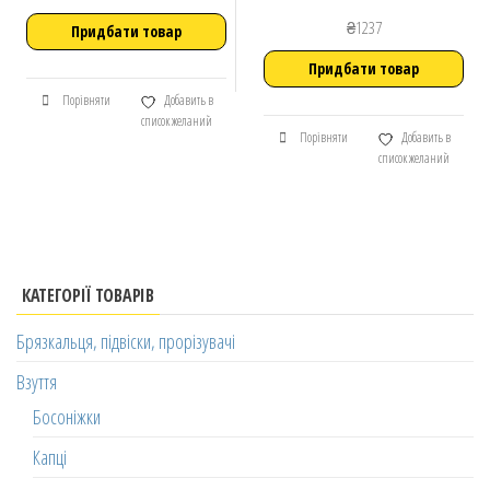
₴
1237
Придбати товар
Придбати товар
Порівняти
Добавить в
список желаний
Порівняти
Добавить в
список желаний
КАТЕГОРІЇ ТОВАРІВ
Брязкальця, підвіски, прорізувачі
Взуття
Босоніжки
Капці