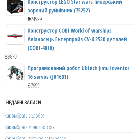
Конструктор LEGO Star wars Імперський
зоряний руйнівник (75252)
₴
24999
Конструктор COBI World of warships
Авіаносець Ентерпрайз CV-6 2530 деталей
(COBI-4816)
₴
9879
Програмований робот Ubtech Jimu Inventor
16 servos (JR1601)
₴
7999
НЕДАВНІ ЗАПИСИ
Как выбрать велобег
Как выбрать молокоотсос?
Как выбрать детское автокресло