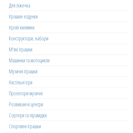
Для ліжечка
Іграшки-ходунки
Ігрові килимки
Конструктори, набори
М'які іграшки
Машинки та мотоцикли
Музичні іграшки
Настільні ігри
Проектори музичні
Розвиваючі центри
Сортери та пірамідки
Спортивні іграшки