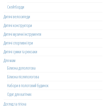
Скейтборди
Дитячі велосипеди
Дитячі конструктори
Дитячі музичні інструменти
Дитячі спортивні ігри
Дитячі сумки та рюкзаки
Для мам
Білизна допологова
Білизна післяпологова
Набори в пологовий будинок
Одяг для вагітних
Догляд та гігієна