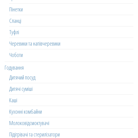
Пінетки
Сланці
Туфлі
Черевики та напівчеревики
Чоботи
Годування
Дитячий посуд
Дитячі суміші
Каші
Кухонні комбайни
Молоковідсмоктувачі
Підігрівачі та стерилізатори