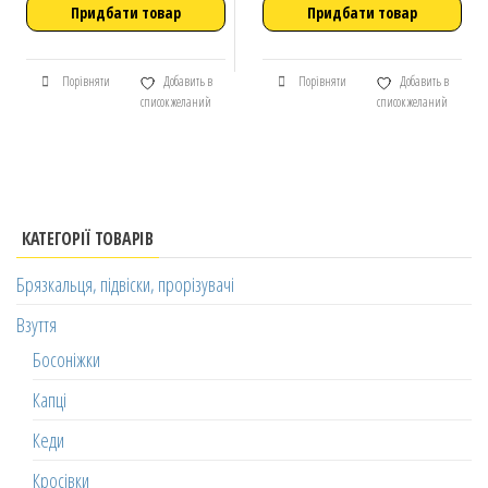
Придбати товар
Придбати товар
Порівняти
Добавить в
Порівняти
Добавить в
список желаний
список желаний
КАТЕГОРІЇ ТОВАРІВ
Брязкальця, підвіски, прорізувачі
Взуття
Босоніжки
Капці
Кеди
Кросівки