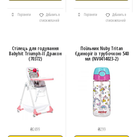
Порівняти
Добавить в
Порівняти
Добавить в
список желаний
список желаний
Стілець для годування
Поїльник Nuby Tritan
Babyhit Triumph-II Дракон
Єдиноріг із трубочкою 540
(70372)
мл (NV0414023-2)
₴
2499
₴
299