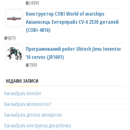
₴
24999
Конструктор COBI World of warships
Авіаносець Ентерпрайз CV-6 2530 деталей
(COBI-4816)
₴
9879
Програмований робот Ubtech Jimu Inventor
16 servos (JR1601)
₴
7999
НЕДАВНІ ЗАПИСИ
Как выбрать велобег
Как выбрать молокоотсос?
Как выбрать детское автокресло
Как выбрать конструктор для ребенка