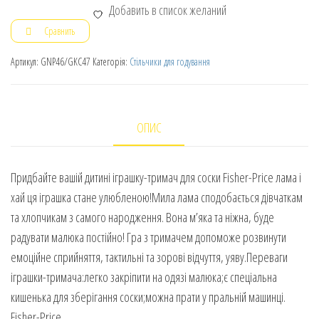
Добавить в список желаний
Сравнить
Артикул:
GNP46/GKC47
Категорія:
Стільчики для годування
ОПИС
Придбайте вашій дитині іграшку-тримач для соски Fisher-Price лама і
хай ця іграшка стане улюбленою!Мила лама сподобається дівчаткам
та хлопчикам з самого народження. Вона м’яка та ніжна, буде
радувати малюка постійно! Гра з тримачем допоможе розвинути
емоційне сприйняття, тактильні та зорові відчуття, уяву.Переваги
іграшки-тримача:легко закріпити на одязі малюка;є спеціальна
кишенька для зберігання соски;можна прати у пральній машинці.
Fisher-Price