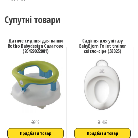
Супутні товари
Дитяче сидіння для ванни
Сидіння для унітазу
Rotho Babydesign Салатове
BabyBjorn Toilet trainer
(20429022001)
світло-сіре (58025)
₴
919
₴
1469
Придбати товар
Придбати товар