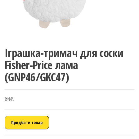
Іграшка-тримач для соски
Fisher-Price лама
(GNP46/GKC47)
₴
449
Придбати товар