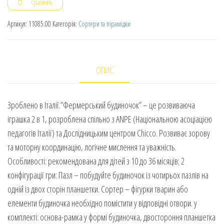
Сравнить
Артикул:
11085.00
Категорія:
Сортери та пірамідки
ОПИС
Зроблено в Італії.”Фермерський будиночок” – це розвиваюча
іграшка 2 в 1, розроблена спільно з ANPE (Національною асоціацією
педагогів Італії) та Дослідницьким центром Chicco. Розвиває зорову
та моторну координацію, логічне мислення та уважність.
Особливості: рекомендована для дітей з 10 до 36 місяців; 2
конфігурації гри: Пазл – побудуйте будиночок із чотирьох пазлів на
одній із двох сторін планшетки. Сортер – фігурки тварин або
елементи будиночка необхідно помістити у відповідні отвори. у
комплекті: основа-рамка у формі будиночка, двостороння планшетка