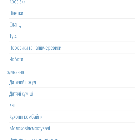
Кросівки
Пінетки
Сланці
Туфлі
Черевики та напівчеревики
Чоботи
Годування
Дитячий посуд
Дитячі суміші
Каші
Кухонні комбайни
Молоковідсмоктувачі
Підігрівачі та стерилізатори