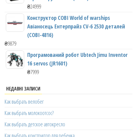
₴
24999
Конструктор COBI World of warships
Авіаносець Ентерпрайз CV-6 2530 деталей
(COBI-4816)
₴
9879
Програмований робот Ubtech Jimu Inventor
16 servos (JR1601)
₴
7999
НЕДАВНІ ЗАПИСИ
Как выбрать велобег
Как выбрать молокоотсос?
Как выбрать детское автокресло
Как выбрать конструктор для ребенка