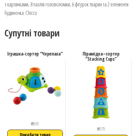
з картинками, 8 пазлів головоломки, 6 фігурок тварин та 2 елементи
будиночка. Chicco
Супутні товари
Іграшка-сортер “Черепаха”
Пірамідка–сортер
“Stacking Cups”
₴
869
₴
579
Придбати товар