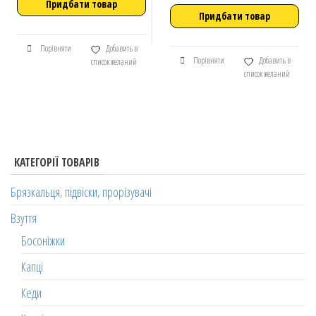
Придбати товар
Придбати товар
Порівняти
Добавить в
Порівняти
Добавить в
список желаний
список желаний
КАТЕГОРІЇ ТОВАРІВ
Брязкальця, підвіски, прорізувачі
Взуття
Босоніжки
Капці
Кеди