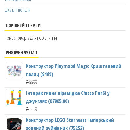
Шкільні пенали
ПОРІВНЯЙ ТОВАРИ
Немає товарів для порівняння
РЕКОМЕНДУЄМО
Конструктор Playmobil Magic Кришталевий
палац (9469)
₴
6699
Інтерактивна пірамідка Chicco Регбі у
джунглях (07905.00)
₴
1419
Конструктор LEGO Star wars Імперський
зоряний руйнівник (75252)