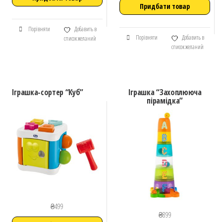
Придбати товар
Порівняти
Добавить в
Порівняти
Добавить в
список желаний
список желаний
Іграшка-сортер “Куб”
Іграшка “Захоплююча
пірамідка”
₴
499
₴
899