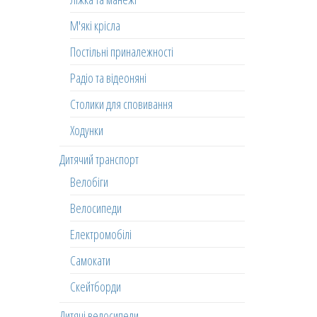
М'які крісла
Постільні приналежності
Радіо та відеоняні
Столики для сповивання
Ходунки
Дитячий транспорт
Велобіги
Велосипеди
Електромобілі
Самокати
Скейтборди
Дитячі велосипеди