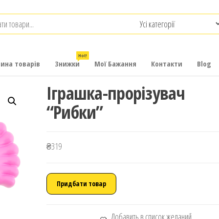
.com.ua
-
итячих
Hot!
рина товарів
Знижки
Мої Бажання
Контакти
Blog
Іграшка-прорізувач
“Рибки”
₴
319
Придбати товар
Добавить в список желаний