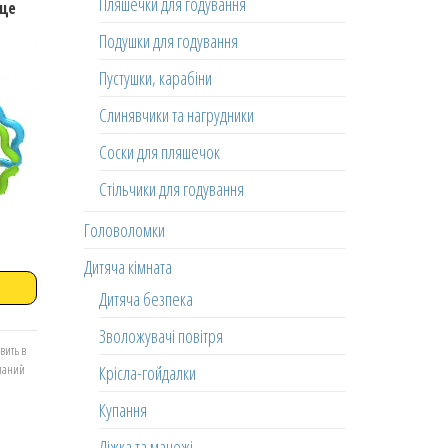
Пляшечки для годування
ьце
Подушки для годування
Пустушки, карабіни
Слинявчики та нагрудники
Соски для пляшечок
Стільчики для годування
Головоломки
Дитяча кімната
Дитяча безпека
Зволожувачі повітря
вить в
Крісла-гойдалки
еланий
Купання
Ліжка та манежі