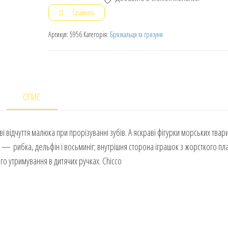
Сравнить
Артикул:
5956
Категорія:
Брязкальця та гризуни
ОПИС
відчуття малюка при прорізуванні зубів. А яскраві фігурки морських твар
и — рибка, дельфін і восьминіг; внутрішня сторона іграшок з жорсткого пл
го утримування в дитячих ручках. Chicco