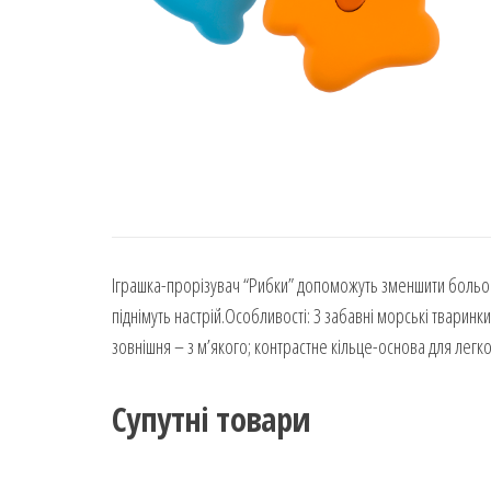
Іграшка-прорізувач “Рибки” допоможуть зменшити больові 
піднімуть настрій.Особливості: 3 забавні морські тваринк
зовнішня – з м’якого; контрастне кільце-основа для легко
Супутні товари