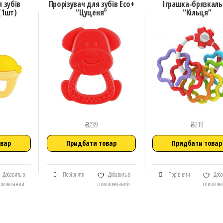
 зубів
Прорізувач для зубів Eco+
Іграшка-брязкал
(1шт)
“Цуценя”
“Кільця”
₴
239
₴
219
овар
Придбати товар
Придбати товар
Добавить в
Порівняти
Добавить в
Порівняти
Доба
сок желаний
список желаний
список ж