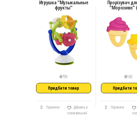
Игрушка “Музыкальные
Прорізувач для
фрукты”
“Морозиво” 
₴
799
₴
169
Придбати товар
Придбати т
Порівняти
Добавить в
Порівняти
список желаний
спи