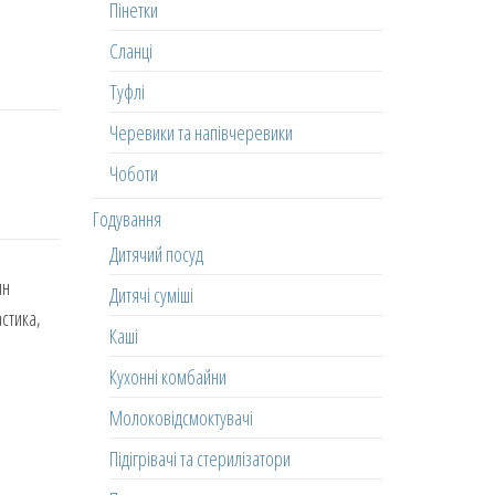
Пінетки
Сланці
Туфлі
Черевики та напівчеревики
Чоботи
Годування
Дитячий посуд
ин
Дитячі суміші
астика,
Каші
Кухонні комбайни
Молоковідсмоктувачі
Підігрівачі та стерилізатори