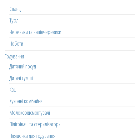
Сланці
Туфлі
Черевики та напівчеревики
Чоботи
Годування
Дитячий посуд
Дитячі суміші
Каші
Кухонні комбайни
Молоковідсмоктувачі
Підігрівачі та стерилізатори
Пляшечки для годування