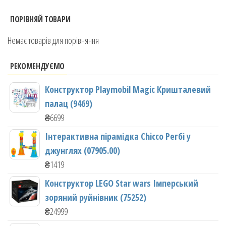
ПОРІВНЯЙ ТОВАРИ
Немає товарів для порівняння
РЕКОМЕНДУЄМО
Конструктор Playmobil Magic Кришталевий
палац (9469)
₴
6699
Інтерактивна пірамідка Chicco Регбі у
джунглях (07905.00)
₴
1419
Конструктор LEGO Star wars Імперський
зоряний руйнівник (75252)
₴
24999