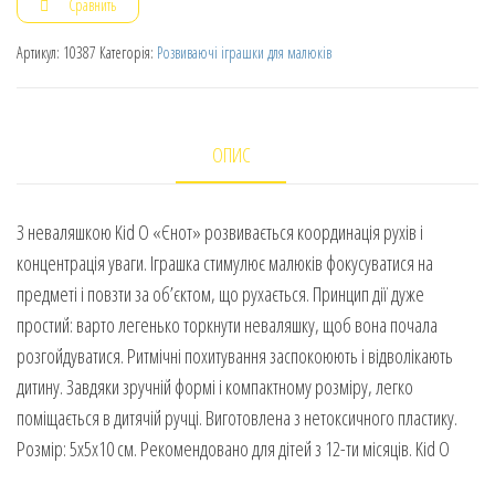
Сравнить
Артикул:
10387
Категорія:
Розвиваючі іграшки для малюків
ОПИС
З неваляшкою Kid O «Єнот» розвивається координація рухів і
концентрація уваги. Іграшка стимулює малюків фокусуватися на
предметі і повзти за об’єктом, що рухається. Принцип дії дуже
простий: варто легенько торкнути неваляшку, щоб вона почала
розгойдуватися. Ритмічні похитування заспокоюють і відволікають
дитину. Завдяки зручній формі і компактному розміру, легко
поміщається в дитячій ручці. Виготовлена з нетоксичного пластику.
Розмір: 5х5х10 см. Рекомендовано для дітей з 12-ти місяців. Kid O