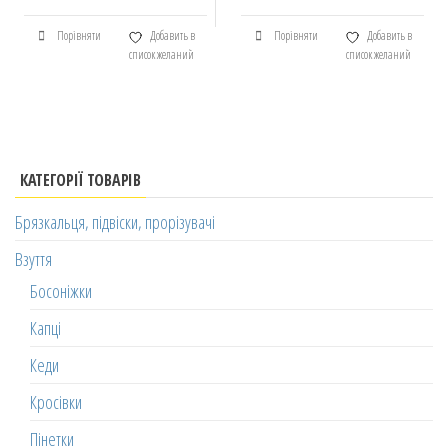
Порівняти
Добавить в
Порівняти
Добавить в
список желаний
список желаний
КАТЕГОРІЇ ТОВАРІВ
Брязкальця, підвіски, прорізувачі
Взуття
Босоніжки
Капці
Кеди
Кросівки
Пінетки