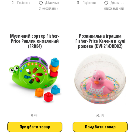
Порівняти
Добавить в
Порівняти
Добавить в
список желаний
список желаний
Музичний сортер Fisher-
Розвивальна іграшка
Price Равлик оновлений
Fisher-Price Каченя в кулі
(FRB84)
рожеве (DVH21/DRD82)
₴
799
₴
299
Придбати товар
Придбати товар