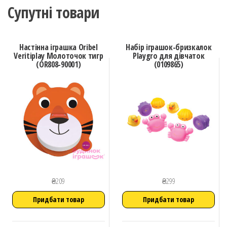
Супутні товари
Настінна іграшка Oribel
Набір іграшок-бризкалок
Veritiplay Молоточок тигр
Playgro для дівчаток
(OR808-90001)
(0109865)
₴
209
₴
299
Придбати товар
Придбати товар