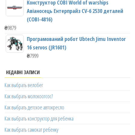
Конструктор COBI World of warships
Авіаносець Ентерпрайз CV-6 2530 деталей
(COBI-4816)
₴
9879
Програмований робот Ubtech Jimu Inventor
16 servos (JR1601)
₴
7999
НЕДАВНІ ЗАПИСИ
Как выбрать велобег
Как выбрать молокоотсос?
Как выбрать детское автокресло
Как выбрать конструктор для ребенка
Как выбрать самокат ребенку