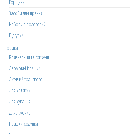
Горщики
Засоби для прання
Набори в пологовий
Підгузки
Іграшки
Брязкальця та гризуни
Двомовні іграшки
Дитячий транспорт
Для коляски
Для купання
Для ліжечка
Іграшки-ходунки