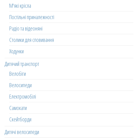
М'які крісла
Постільні приналежності
Радіо та відеоняні
Столики для сповивання
Ходунки
Дитячий транспорт
Велобіги
Велосипеди
Електромобілі
Самокати
Скейтборди
Дитячі велосипеди