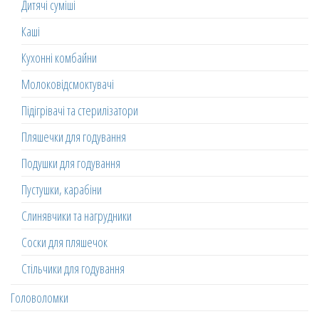
Дитячі суміші
Каші
Кухонні комбайни
Молоковідсмоктувачі
Підігрівачі та стерилізатори
Пляшечки для годування
Подушки для годування
Пустушки, карабіни
Слинявчики та нагрудники
Соски для пляшечок
Стільчики для годування
Головоломки