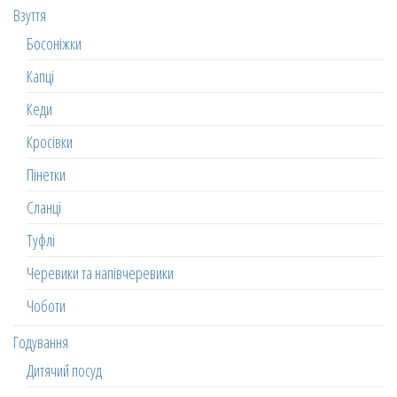
Взуття
Босоніжки
Капці
Кеди
Кросівки
Пінетки
Сланці
Туфлі
Черевики та напівчеревики
Чоботи
Годування
Дитячий посуд