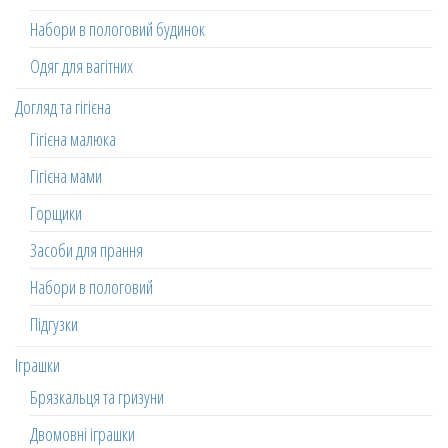
Набори в пологовий будинок
Одяг для вагітних
Догляд та гігієна
Гігієна малюка
Гігієна мами
Горщики
Засоби для прання
Набори в пологовий
Підгузки
Іграшки
Брязкальця та гризуни
Двомовні іграшки