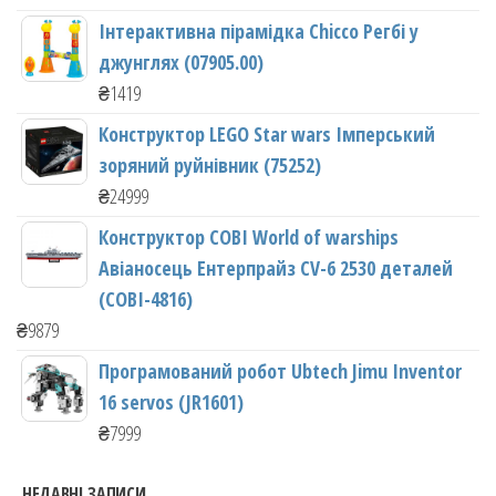
Інтерактивна пірамідка Chicco Регбі у
джунглях (07905.00)
₴
1419
Конструктор LEGO Star wars Імперський
зоряний руйнівник (75252)
₴
24999
Конструктор COBI World of warships
Авіаносець Ентерпрайз CV-6 2530 деталей
(COBI-4816)
₴
9879
Програмований робот Ubtech Jimu Inventor
16 servos (JR1601)
₴
7999
НЕДАВНІ ЗАПИСИ