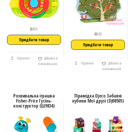
₴
499
₴
849
Придбати товар
Придбати товар
Порівняти
Добавить в
Порівняти
Добавить в
список желаний
список желаний
Розвивальна іграшка
Пірамідка Djeco Забавні
Fisher-Price Гусінь-
кубики Мої друзі (DJ08505)
конструктор (Ш9834)