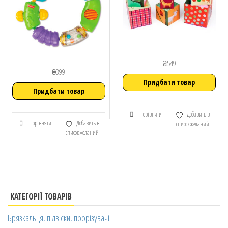
₴
549
₴
399
Придбати товар
Придбати товар
Порівняти
Добавить в
Порівняти
Добавить в
список желаний
список желаний
КАТЕГОРІЇ ТОВАРІВ
Брязкальця, підвіски, прорізувачі