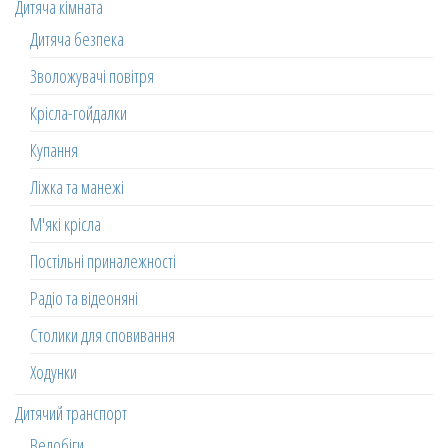
Дитяча кімната
Дитяча безпека
Зволожувачі повітря
Крісла-гойдалки
Купання
Ліжка та манежі
М'які крісла
Постільні приналежності
Радіо та відеоняні
Столики для сповивання
Ходунки
Дитячий транспорт
Велобіги