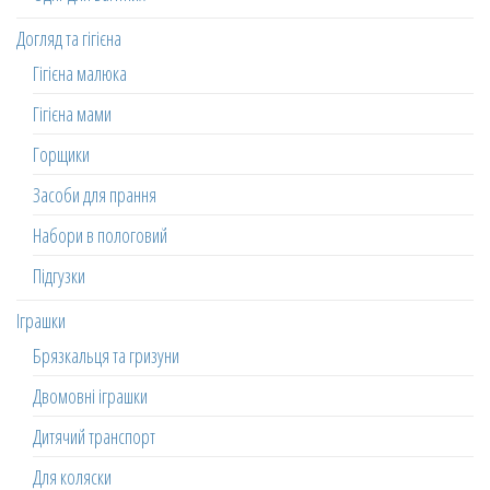
Догляд та гігієна
Гігієна малюка
Гігієна мами
Горщики
Засоби для прання
Набори в пологовий
Підгузки
Іграшки
Брязкальця та гризуни
Двомовні іграшки
Дитячий транспорт
Для коляски