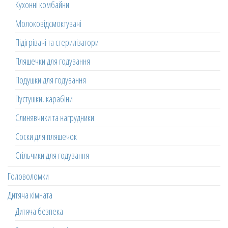
Кухонні комбайни
Молоковідсмоктувачі
Підігрівачі та стерилізатори
Пляшечки для годування
Подушки для годування
Пустушки, карабіни
Слинявчики та нагрудники
Соски для пляшечок
Стільчики для годування
Головоломки
Дитяча кімната
Дитяча безпека