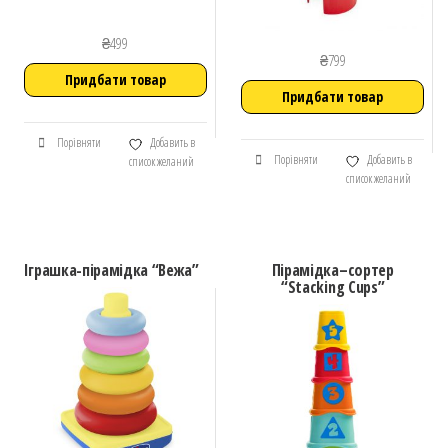
₴
499
₴
799
Придбати товар
Придбати товар
Порівняти
Добавить в
Порівняти
Добавить в
список желаний
список желаний
Іграшка-пірамідка “Вежа”
Пірамідка–сортер
“Stacking Cups”