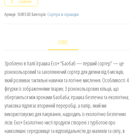
Сравнить
Артикул:
10493.00
Категорія:
Сортери та пірамідки
ОПИС
Зроблено в Італії.Іграшка Eco+ “Баобаб — перший сортер” — це
різнокольоровий та захоплюючий сортер для дитини від 6 місяців,
який розвиває тактильні навички та логічне мислення. Особливості: 4
фігурки із зображеннями тварин; 3 різнокольорових кільця, що
обертаються між кронами баобаба; іграшка безпечна та екологічна;
упаковка підлягає вторинній переробці, а папір, який ми
використовуємо для пакування, надходить із екологічно безпечних
лісів. Еко+ Екологічно чисті продукти створені з турботою про
навколишнє середовище та відповідальністю до малюків та світу, в