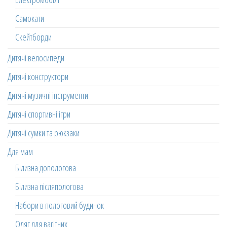
Самокати
Скейтборди
Дитячі велосипеди
Дитячі конструктори
Дитячі музичні інструменти
Дитячі спортивні ігри
Дитячі сумки та рюкзаки
Для мам
Білизна допологова
Білизна післяпологова
Набори в пологовий будинок
Одяг для вагітних