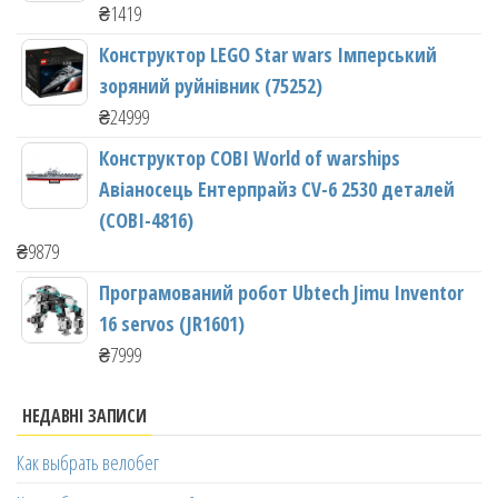
₴
1419
Конструктор LEGO Star wars Імперський
зоряний руйнівник (75252)
₴
24999
Конструктор COBI World of warships
Авіаносець Ентерпрайз CV-6 2530 деталей
(COBI-4816)
₴
9879
Програмований робот Ubtech Jimu Inventor
16 servos (JR1601)
₴
7999
НЕДАВНІ ЗАПИСИ
Как выбрать велобег