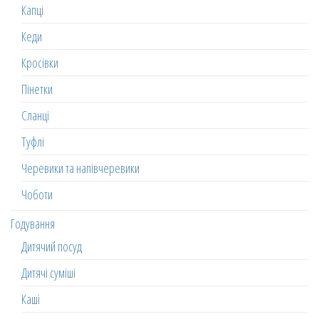
Капці
Кеди
Кросівки
Пінетки
Сланці
Туфлі
Черевики та напівчеревики
Чоботи
Годування
Дитячий посуд
Дитячі суміші
Каші