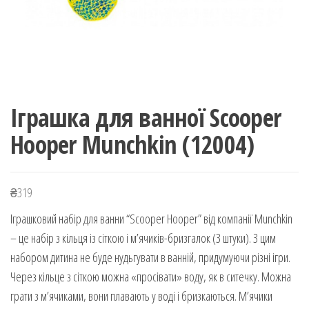
Іграшка для ванної Scooper
Hooper Munchkin (12004)
₴
319
Іграшковий набір для ванни “Scooper Hooper” від компанії Munchkin
– це набір з кільця із сіткою і м’ячиків-бризгалок (3 штуки). З цим
набором дитина не буде нудьгувати в ванній, придумуючи різні ігри.
Через кільце з сіткою можна «просівати» воду, як в ситечку. Можна
грати з м’ячиками, вони плавають у воді і бризкаються. М’ячики