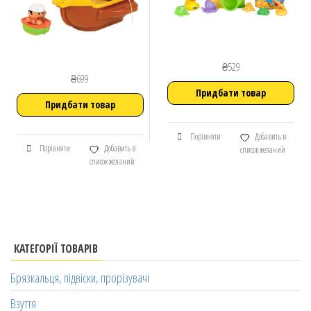
₴
529
₴
699
Придбати товар
Придбати товар
Порівняти
Добавить в
Порівняти
Добавить в
список желаний
список желаний
КАТЕГОРІЇ ТОВАРІВ
Брязкальця, підвіски, прорізувачі
Взуття