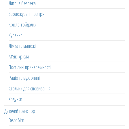
Дитяча безпека
Зволожувачі повітря
Крісла-гойдалки
Купання
Ліжка та манежі
М'які крісла
Постільні приналежності
Радіо та відеоняні
Столики для сповивання
Ходунки
Дитячий транспорт
Велобіги