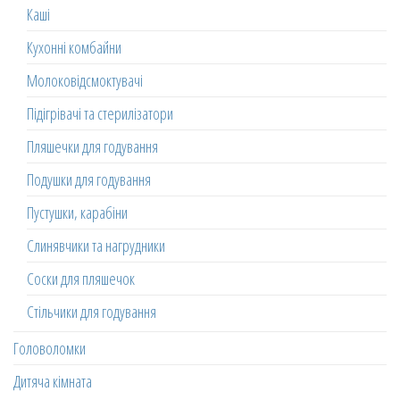
Каші
Кухонні комбайни
Молоковідсмоктувачі
Підігрівачі та стерилізатори
Пляшечки для годування
Подушки для годування
Пустушки, карабіни
Слинявчики та нагрудники
Соски для пляшечок
Стільчики для годування
Головоломки
Дитяча кімната