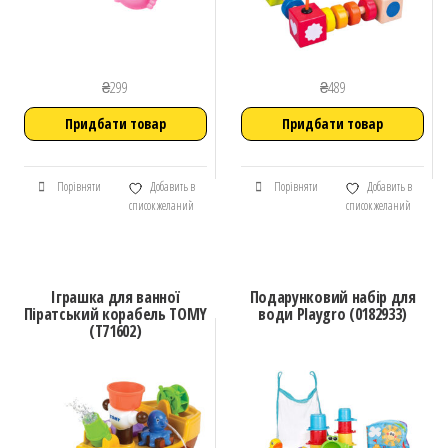
₴
299
₴
489
Придбати товар
Придбати товар
Порівняти
Добавить в
Порівняти
Добавить в
список желаний
список желаний
Іграшка для ванної
Подарунковий набір для
Піратський корабель TOMY
води Playgro (0182933)
(Т71602)