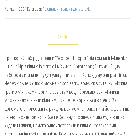
Артикул:
12004
Категорія:
Розвиваючі іграшки для малюків
ОПИС
Іграшковий набір для ванни “Scooper Hooper” від компанії Munchkin
– це набір з кільця із сіткою і м’ячиків-бризгалок (3 штуки). З цим
набором дитина не буде нудьгувати в ванній, придумуючи різні ігри.
Через кільце з сіткою можна «просівати» воду, як в ситечку. Можна
грати з м’ячиками, вони плавають у воді і бризкаються. М’ячики
можна виловлювати кільцем, яке перетворюється в сочок. За
допомогою присоски на ручці кільця можна прикріпити його до стіни,
і воно перетвориться в баскетбольну корзину. Дитина буде вчитися
кидати м’ячики, намагаючись потрапити в кільце, розвиваючи
координацію рухів і влучність. Кожен м’ячик має свій власний дизайн.