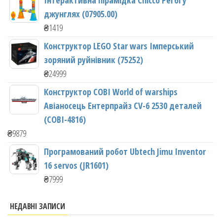
Інтерактивна пірамідка Chicco Регбі у
джунглях (07905.00)
₴
1419
Конструктор LEGO Star wars Імперський
зоряний руйнівник (75252)
₴
24999
Конструктор COBI World of warships
Авіаносець Ентерпрайз CV-6 2530 деталей
(COBI-4816)
₴
9879
Програмований робот Ubtech Jimu Inventor
16 servos (JR1601)
₴
7999
НЕДАВНІ ЗАПИСИ