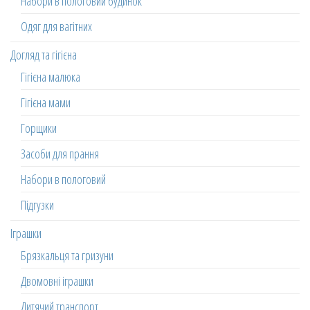
Набори в пологовий будинок
Одяг для вагітних
Догляд та гігієна
Гігієна малюка
Гігієна мами
Горщики
Засоби для прання
Набори в пологовий
Підгузки
Іграшки
Брязкальця та гризуни
Двомовні іграшки
Дитячий транспорт