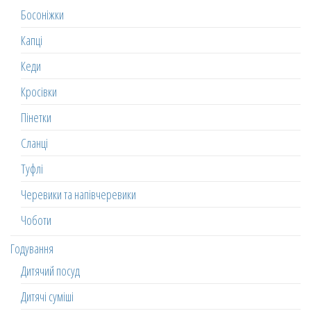
Босоніжки
Капці
Кеди
Кросівки
Пінетки
Сланці
Туфлі
Черевики та напівчеревики
Чоботи
Годування
Дитячий посуд
Дитячі суміші