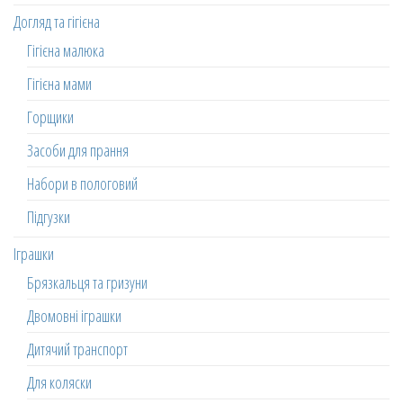
Догляд та гігієна
Гігієна малюка
Гігієна мами
Горщики
Засоби для прання
Набори в пологовий
Підгузки
Іграшки
Брязкальця та гризуни
Двомовні іграшки
Дитячий транспорт
Для коляски