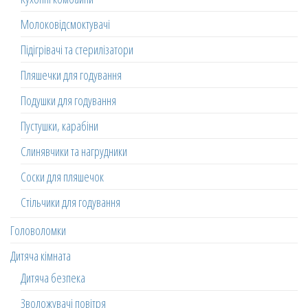
Молоковідсмоктувачі
Підігрівачі та стерилізатори
Пляшечки для годування
Подушки для годування
Пустушки, карабіни
Слинявчики та нагрудники
Соски для пляшечок
Стільчики для годування
Головоломки
Дитяча кімната
Дитяча безпека
Зволожувачі повітря