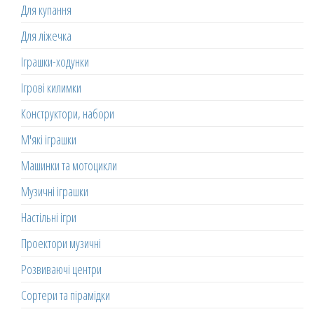
Для купання
Для ліжечка
Іграшки-ходунки
Ігрові килимки
Конструктори, набори
М'які іграшки
Машинки та мотоцикли
Музичні іграшки
Настільні ігри
Проектори музичні
Розвиваючі центри
Сортери та пірамідки