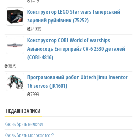
₴
1419
Конструктор LEGO Star wars Імперський
зоряний руйнівник (75252)
₴
24999
Конструктор COBI World of warships
Авіаносець Ентерпрайз CV-6 2530 деталей
(COBI-4816)
₴
9879
Програмований робот Ubtech Jimu Inventor
16 servos (JR1601)
₴
7999
НЕДАВНІ ЗАПИСИ
Как выбрать велобег
Как выбрать молокоотсос?