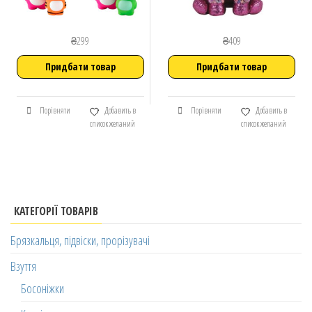
₴
299
₴
409
Придбати товар
Придбати товар
Порівняти
Добавить в
Порівняти
Добавить в
список желаний
список желаний
КАТЕГОРІЇ ТОВАРІВ
Брязкальця, підвіски, прорізувачі
Взуття
Босоніжки