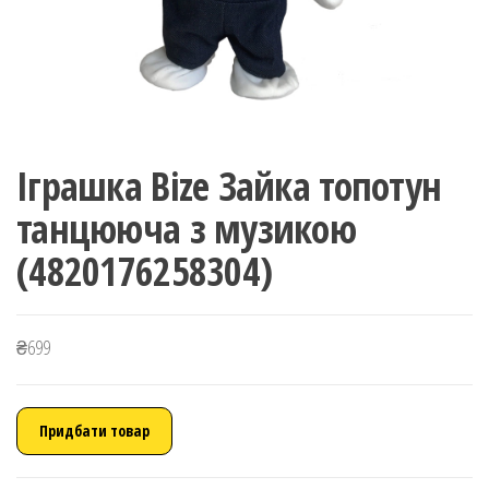
Іграшка Bize Зайка топотун
танцююча з музикою
(4820176258304)
₴
699
Придбати товар