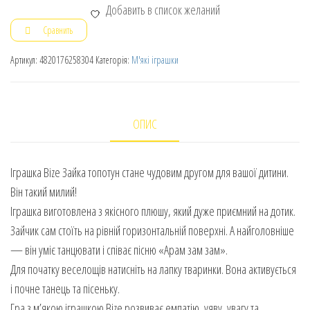
Добавить в список желаний
Сравнить
Артикул:
4820176258304
Категорія:
М'які іграшки
ОПИС
Іграшка Bize Зайка топотун стане чудовим другом для вашої дитини.
Він такий милий!
Іграшка виготовлена з якісного плюшу, який дуже приємний на дотик.
Зайчик сам стоїть на рівній горизонтальній поверхні. А найголовніше
— він уміє танцювати і співає пісню «Арам зам зам».
Для початку веселощів натисніть на лапку тваринки. Вона активується
і почне танець та пісеньку.
Гра з м’якою іграшкою Bize розвиває емпатію, уяву, увагу та