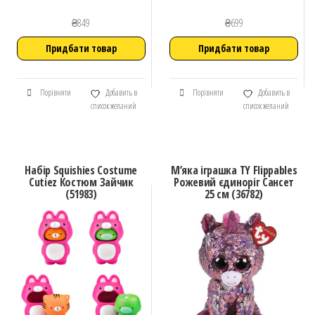
₴
849
₴
699
Придбати товар
Придбати товар
Порівняти
Добавить в
Порівняти
Добавить в
список желаний
список желаний
Набір Squishies Costume
М’яка іграшка TY Flippables
Cutiez Костюм Зайчик
Рожевий єдиноріг Сансет
(51983)
25 см (36782)