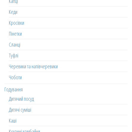
Капці
Кеди
Кросівки
Пінетки
Сланці
Туфлі
Черевики та напівчеревики
Чоботи
Годування
Дитячий посуд
Дитячі суміші
Каші
Кухонні комбайни