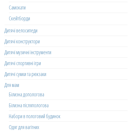
Самокати
Скейтборди
Дитячі велосипеди
Дитячі конструктори
Дитячі музичні інструменти
Дитячі спортивні ігри
Дитячі сумки та рюкзаки
Для мам
Білизна допологова
Білизна післяпологова
Набори в пологовий будинок
Одяг для вагітних