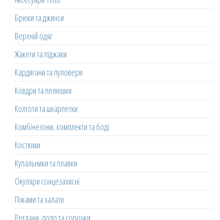
Брюки та джинси
Верхній одяг
Жакети та піджаки
Кардигани та пуловери
Ковдри та пелюшки
Колготи та шкарпетки
Комбінезони, комплекти та боді
Костюми
Купальники та плавки
Окуляри сонцезахисні
Піжами та халати
Реглани, поло та сорочки