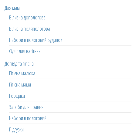
Для мам
Білизна допологова
Білизна післяпологова
Набори в пологовий будинок
Одяг для вагітних
Догляд та гігієна
Гігієна малюка
Гігієна мами
Горщики
Засоби для прання
Набори в пологовий
Підгузки