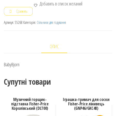
Добавить в список желаний
Сравнить
Артикул:
55268
Категорія:
Стільчики для годування
ОПИС
BabyBjorn
Супутні товари
Музичний горщик-
Іграшка-тримач для соски
підставка Fisher-Price
Fisher-Price лінивець
Королівський (DLT00)
(GNP46/GKC48)