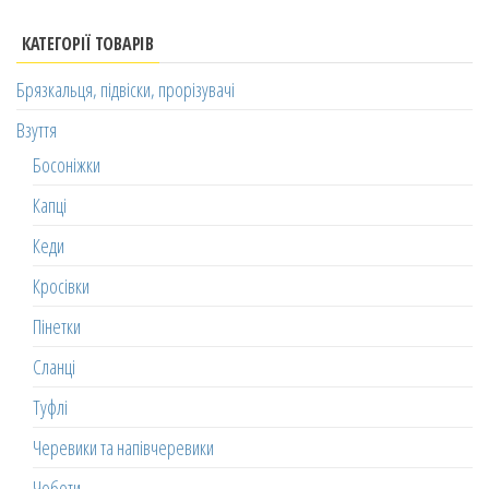
КАТЕГОРІЇ ТОВАРІВ
Брязкальця, підвіски, прорізувачі
Взуття
Босоніжки
Капці
Кеди
Кросівки
Пінетки
Сланці
Туфлі
Черевики та напівчеревики
Чоботи