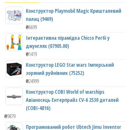
Конструктор Playmobil Magic Кришталевий
палац (9469)
₴
6699
Інтерактивна пірамідка Chicco Регбі у
джунглях (07905.00)
₴
1419
Конструктор LEGO Star wars Імперський
зоряний руйнівник (75252)
₴
24999
Конструктор COBI World of warships
Авіаносець Ентерпрайз CV-6 2530 деталей
(COBI-4816)
₴
9879
Програмований робот Ubtech Jimu Inventor