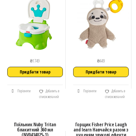
₴
1749
₴
449
Придбати товар
Придбати товар
Порівняти
Добавить в
Порівняти
Добавить в
список желаний
список желаний
Поїльник Nuby Tritan
Горщик Fisher Price Laugh
блакитний 360 мл
and learn Навчайся разом з
(NV0414025-1)
цуценям звукові ефекти