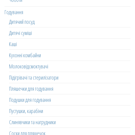
Годування
Дитячий посуд
Дитячі суміші
Каші
Кухонні комбайни
Молоковідсмоктувачі
Підігрівачі та стерилізатори
Пляшечки для годування
Подушки для годування
Пустушки, карабіни
Слинявчики та нагрудники
Соски для пляшечок