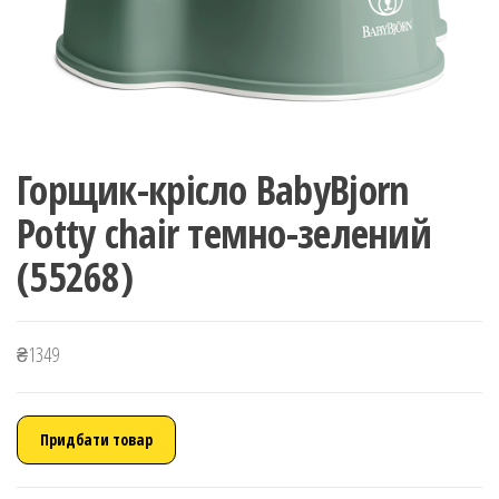
Горщик-крісло BabyBjorn
Potty chair темно-зелений
(55268)
₴
1349
Придбати товар