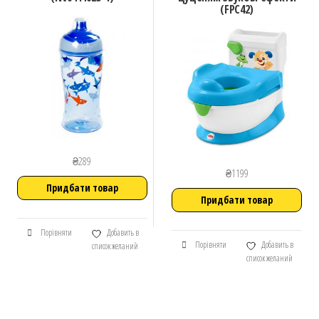
(FPC42)
₴
289
₴
1199
Придбати товар
Придбати товар
Порівняти
Добавить в
Порівняти
Добавить в
список желаний
список желаний