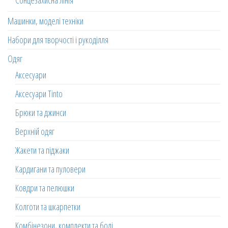
Сонцезахисна лінія
Машинки, моделі техніки
Набори для творчості і рукоділля
Одяг
Аксесуари
Аксесуари Tinto
Брюки та джинси
Верхній одяг
Жакети та піджаки
Кардигани та пуловери
Ковдри та пелюшки
Колготи та шкарпетки
Комбінезони, комплекти та боді