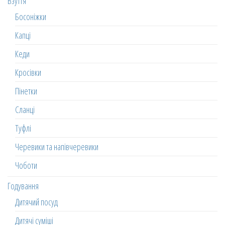
Взуття
Босоніжки
Капці
Кеди
Кросівки
Пінетки
Сланці
Туфлі
Черевики та напівчеревики
Чоботи
Годування
Дитячий посуд
Дитячі суміші