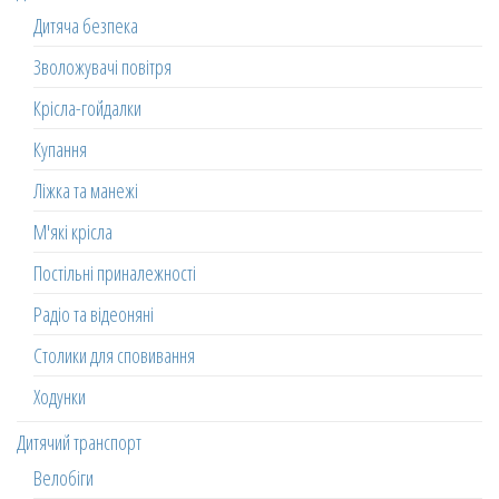
Дитяча безпека
Зволожувачі повітря
Крісла-гойдалки
Купання
Ліжка та манежі
М'які крісла
Постільні приналежності
Радіо та відеоняні
Столики для сповивання
Ходунки
Дитячий транспорт
Велобіги