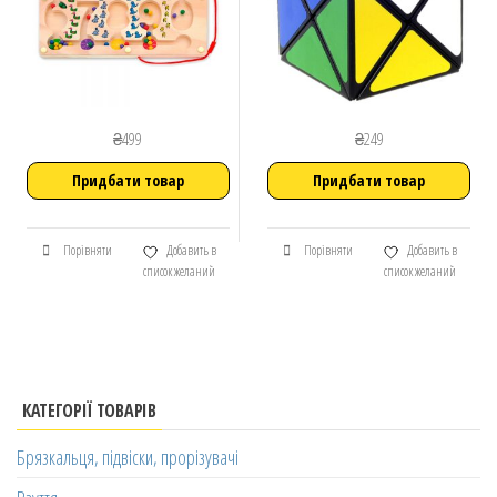
₴
499
₴
249
Придбати товар
Придбати товар
Порівняти
Добавить в
Порівняти
Добавить в
список желаний
список желаний
КАТЕГОРІЇ ТОВАРІВ
Брязкальця, підвіски, прорізувачі