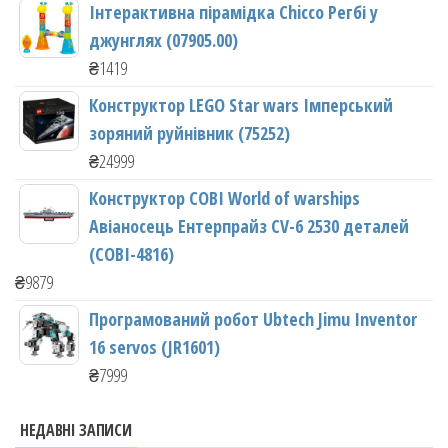
Інтерактивна пірамідка Chicco Регбі у
джунглях (07905.00)
₴
1419
Конструктор LEGO Star wars Імперський
зоряний руйнівник (75252)
₴
24999
Конструктор COBI World of warships
Авіаносець Ентерпрайз CV-6 2530 деталей
(COBI-4816)
₴
9879
Програмований робот Ubtech Jimu Inventor
16 servos (JR1601)
₴
7999
НЕДАВНІ ЗАПИСИ