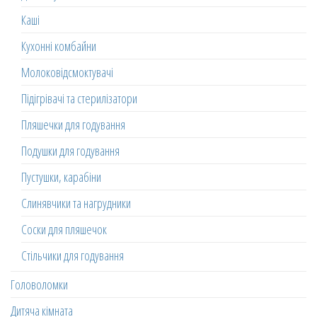
Каші
Кухонні комбайни
Молоковідсмоктувачі
Підігрівачі та стерилізатори
Пляшечки для годування
Подушки для годування
Пустушки, карабіни
Слинявчики та нагрудники
Соски для пляшечок
Стільчики для годування
Головоломки
Дитяча кімната