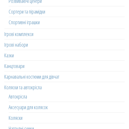
Розвиваючі центри
Сортери та пірамідки
Спортивні іграшки
Ігрові комплекси
Ігрові набори
Казки
Канцтовари
Карнавальні костюми для дівчат
Коляски та автокрісла
Автокрісла
Аксесуари для колясок
Коляски
Нагрудні сумки