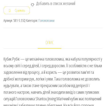
Добавить в список желаний
Сравнить
Артикул:
581-5.5SQ
Категорія:
Головоломки
ОПИС
Кубик Рубік — це механічна головоломка, яка набула популярності у
всьому світі і серед дітей, і серед дорослих. Її особливістю є не тільки
задоволення від процесу, а й користь — це розвиток пам’яті та
дрібної моторики рук, логіки і уяви. Така головоломка не дозволить
нудьгувати, а також стане прекрасним засобом від депресії і
поганого настрою, навчить дітей знаходити вихід із самих тупикових
ситуацій.Головоломка Shantou Jinxing Магічний кубик має поліпшений
механізм і забезпечує плавне обертання. На всіх його сторонах