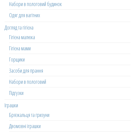
Набори в пологовий будинок
Одяг для вагітних
Догляд та гігієна
Гігієна малюка
Гігієна мами
Горщики
Засоби для прання
Набори в пологовий
Підгузки
Іграшки
Брязкальця та гризуни
Двомовні іграшки