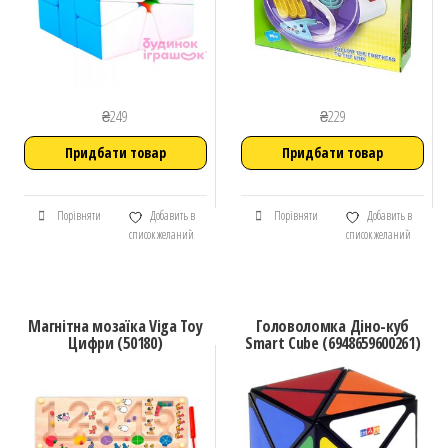
₴
249
₴
229
Придбати товар
Придбати товар
Порівняти
Добавить в
Порівняти
Добавить в
список желаний
список желаний
Магнітна мозаїка Viga Toy
Головоломка Діно-куб
Цифри (50180)
Smart Cube (6948659600261)