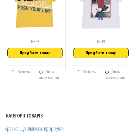
₴
219
₴
219
Придбати товар
Придбати товар
Порівняти
Добавить в
Порівняти
Добавить в
список желаний
список желаний
КАТЕГОРІЇ ТОВАРІВ
Брязкальця, підвіски, прорізувачі