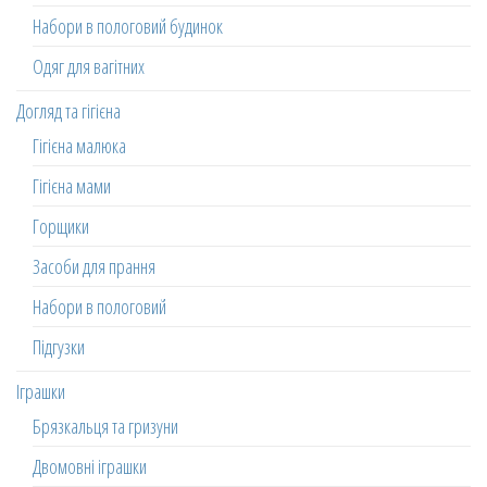
Набори в пологовий будинок
Одяг для вагітних
Догляд та гігієна
Гігієна малюка
Гігієна мами
Горщики
Засоби для прання
Набори в пологовий
Підгузки
Іграшки
Брязкальця та гризуни
Двомовні іграшки