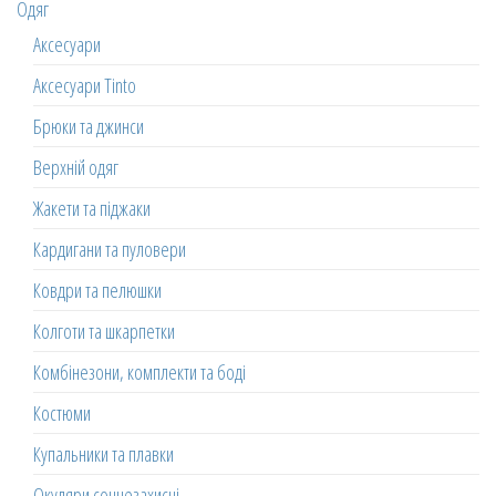
Одяг
Аксесуари
Аксесуари Tinto
Брюки та джинси
Верхній одяг
Жакети та піджаки
Кардигани та пуловери
Ковдри та пелюшки
Колготи та шкарпетки
Комбінезони, комплекти та боді
Костюми
Купальники та плавки
Окуляри сонцезахисні