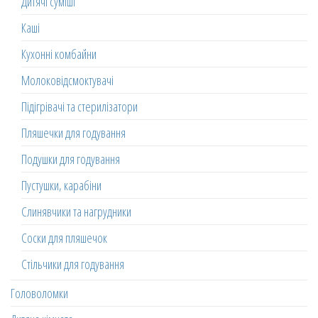
Дитячі суміші
Каші
Кухонні комбайни
Молоковідсмоктувачі
Підігрівачі та стерилізатори
Пляшечки для годування
Подушки для годування
Пустушки, карабіни
Слинявчики та нагрудники
Соски для пляшечок
Стільчики для годування
Головоломки