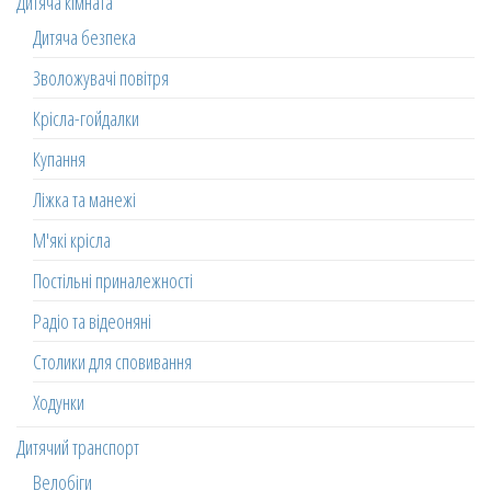
Дитяча кімната
Дитяча безпека
Зволожувачі повітря
Крісла-гойдалки
Купання
Ліжка та манежі
М'які крісла
Постільні приналежності
Радіо та відеоняні
Столики для сповивання
Ходунки
Дитячий транспорт
Велобіги