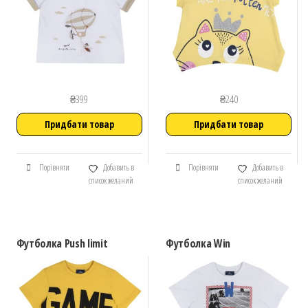
₴
399
₴
240
Придбати товар
Придбати товар
Порівняти
Добавить в
Порівняти
Добавить в
список желаний
список желаний
Футболка Push limit
Футболка Win