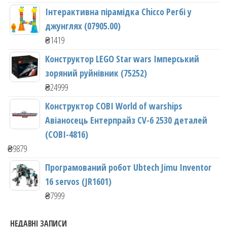
Інтерактивна пірамідка Chicco Регбі у
джунглях (07905.00)
₴
1419
Конструктор LEGO Star wars Імперський
зоряний руйнівник (75252)
₴
24999
Конструктор COBI World of warships
Авіаносець Ентерпрайз CV-6 2530 деталей
(COBI-4816)
₴
9879
Програмований робот Ubtech Jimu Inventor
16 servos (JR1601)
₴
7999
НЕДАВНІ ЗАПИСИ