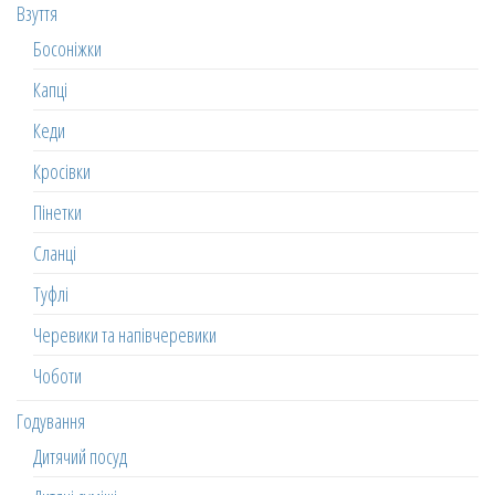
Взуття
Босоніжки
Капці
Кеди
Кросівки
Пінетки
Сланці
Туфлі
Черевики та напівчеревики
Чоботи
Годування
Дитячий посуд