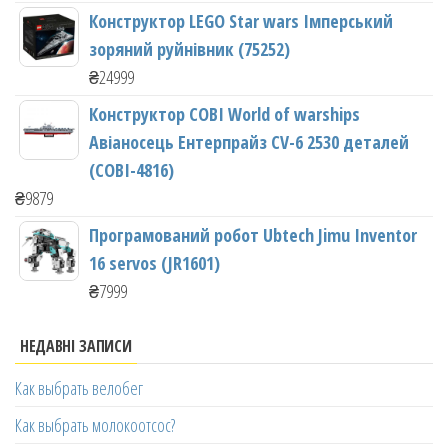
Конструктор LEGO Star wars Імперський
зоряний руйнівник (75252)
₴
24999
Конструктор COBI World of warships
Авіаносець Ентерпрайз CV-6 2530 деталей
(COBI-4816)
₴
9879
Програмований робот Ubtech Jimu Inventor
16 servos (JR1601)
₴
7999
НЕДАВНІ ЗАПИСИ
Как выбрать велобег
Как выбрать молокоотсос?