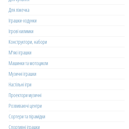
Для ліжечка
Іграшки-ходунки
Ігрові килимки
Конструктори, набори
М'які іграшки
Машинки та мотоцикли
Музичні іграшки
Настільні ігри
Проектори музичні
Розвиваючі центри
Сортери та пірамідки
Спортивні іграшки