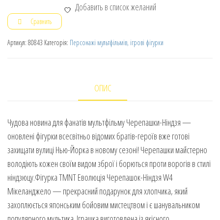
Добавить в список желаний
Сравнить
Артикул:
80843
Категорія:
Персонажі мультфільмів, ігрові фігурки
ОПИС
Чудова новина для фанатів мультфільму Черепашки-Ніндзя —
оновлені фігурки всесвітньо відомих братів-героїв вже готові
захищати вулиці Нью-Йорка в новому сезоні! Черепашки майстерно
володіють кожен своїм видом зброї і борються проти ворогів в стилі
ніндзюцу.Фігурка TMNT Еволюція Черепашок-Ніндзя W4
Мікеланджело — прекрасний подарунок для хлопчика, який
захоплюється японським бойовим мистецтвом і є шанувальником
популярного мультика. Іграшка виготовлена із якісного