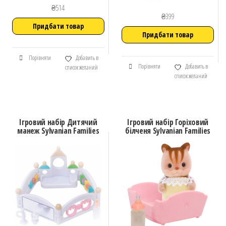
₴
514
₴
399
Придбати товар
Придбати товар
Порівняти
Добавить в
Порівняти
Добавить в
список желаний
список желаний
Ігровий набір Дитячий
Ігровий набір Горіховий
манеж Sylvanian Families
білченя Sylvanian Families