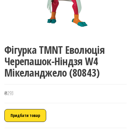
Фігурка TMNT Еволюція
Черепашок-Ніндзя W4
Мікеланджело (80843)
₴
293
Придбати товар