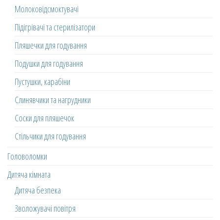
Молоковідсмоктувачі
Підігрівачі та стерилізатори
Пляшечки для годування
Подушки для годування
Пустушки, карабіни
Слинявчики та нагрудники
Соски для пляшечок
Стільчики для годування
Головоломки
Дитяча кімната
Дитяча безпека
Зволожувачі повітря