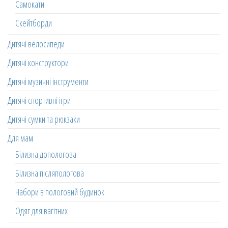
Самокати
Скейтборди
Дитячі велосипеди
Дитячі конструктори
Дитячі музичні інструменти
Дитячі спортивні ігри
Дитячі сумки та рюкзаки
Для мам
Білизна допологова
Білизна післяпологова
Набори в пологовий будинок
Одяг для вагітних