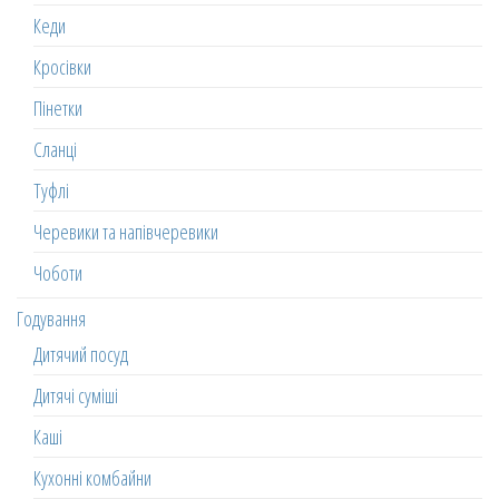
Кеди
Кросівки
Пінетки
Сланці
Туфлі
Черевики та напівчеревики
Чоботи
Годування
Дитячий посуд
Дитячі суміші
Каші
Кухонні комбайни