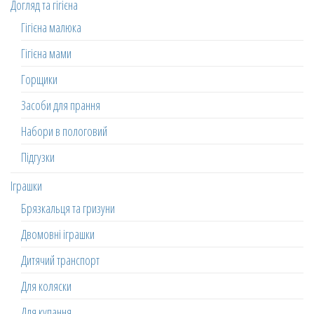
Догляд та гігієна
Гігієна малюка
Гігієна мами
Горщики
Засоби для прання
Набори в пологовий
Підгузки
Іграшки
Брязкальця та гризуни
Двомовні іграшки
Дитячий транспорт
Для коляски
Для купання