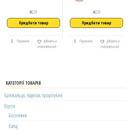
₴
229
₴
229
Придбати товар
Придбати товар
Порівняти
Добавить в
Порівняти
Добавить в
список желаний
список желаний
КАТЕГОРІЇ ТОВАРІВ
Брязкальця, підвіски, прорізувачі
Взуття
Босоніжки
Капці