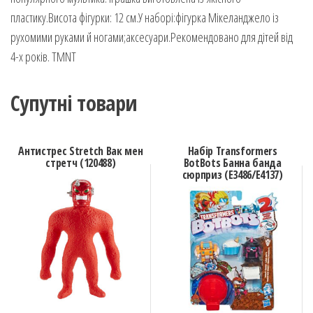
пластику.Висота фігурки: 12 см.У наборі:фігурка Мікеланджело із
рухомими руками й ногами;аксесуари.Рекомендовано для дітей від
4-х років. TMNT
Супутні товари
Антистрес Stretch Вак мен
Набір Transformers
стретч (120488)
BotBots Банна банда
сюрприз (E3486/E4137)