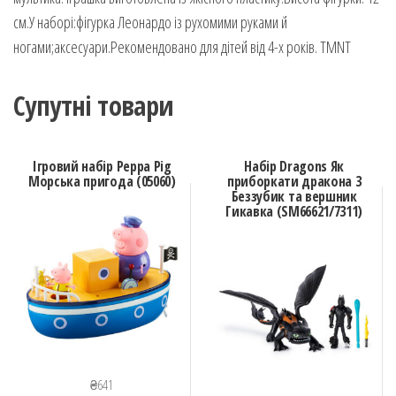
см.У наборі:фігурка Леонардо із рухомими руками й
ногами;аксесуари.Рекомендовано для дітей від 4-х років. TMNT
Супутні товари
Ігровий набір Peppa Pig
Набір Dragons Як
Морська пригода (05060)
приборкати дракона 3
Беззубик та вершник
Гикавка (SM66621/7311)
₴
641