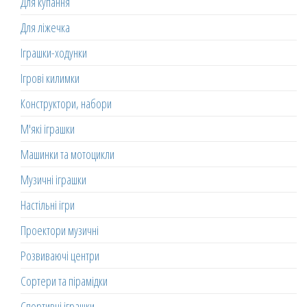
Для купання
Для ліжечка
Іграшки-ходунки
Ігрові килимки
Конструктори, набори
М'які іграшки
Машинки та мотоцикли
Музичні іграшки
Настільні ігри
Проектори музичні
Розвиваючі центри
Сортери та пірамідки
Спортивні іграшки