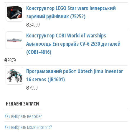
Конструктор LEGO Star wars Імперський
зоряний руйнівник (75252)
₴
24999
Конструктор COBI World of warships
Авіаносець Ентерпрайз CV-6 2530 деталей
(COBI-4816)
₴
9879
Програмований робот Ubtech Jimu Inventor
16 servos (JR1601)
₴
7999
НЕДАВНІ ЗАПИСИ
Как выбрать велобег
Как выбрать молокоотсос?