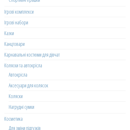
Ігрові комплекси
Ігрові набори
Казки
Канцтовари
Карнавальні костюми для дівчат
Коляски та автокрісла
Автокрісла
Аксесуари для колясок
Коляски
Нагрудні сумки
Косметика
Для зміни підгузків