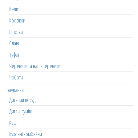
Кеди
Кросівки
Пінетки
Сланці
Туфлі
Черевики та напівчеревики
Чоботи
Годування
Дитячий посуд
Дитячі суміші
Каші
Кухонні комбайни