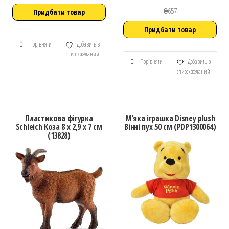
₴
657
Придбати товар
Придбати товар
Порівняти
Добавить в
список желаний
Порівняти
Добавить в
список желаний
Пластикова фігурка
М’яка іграшка Disney plush
Schleich Коза 8 х 2,9 х 7 см
Вінні пух 50 см (PDP1300064)
(13828)