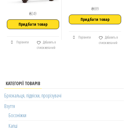
₴
699
₴
249
Придбати товар
Придбати товар
Порівняти
Добавить в
Порівняти
Добавить в
список желаний
список желаний
КАТЕГОРІЇ ТОВАРІВ
Брязкальця, підвіски, прорізувачі
Взуття
Босоніжки
Капці