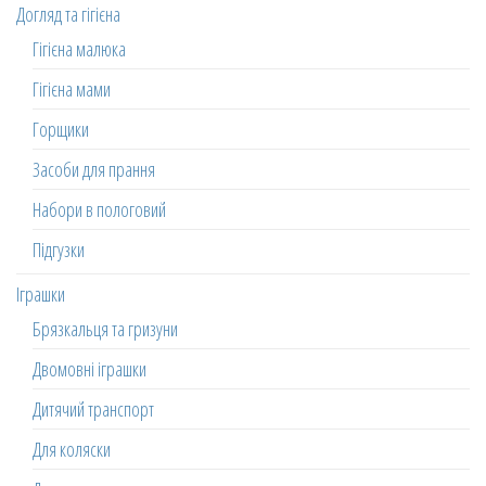
Догляд та гігієна
Гігієна малюка
Гігієна мами
Горщики
Засоби для прання
Набори в пологовий
Підгузки
Іграшки
Брязкальця та гризуни
Двомовні іграшки
Дитячий транспорт
Для коляски