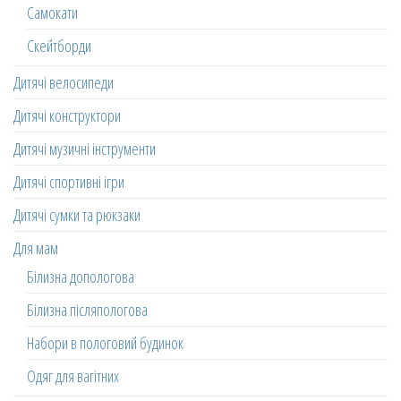
Самокати
Скейтборди
Дитячі велосипеди
Дитячі конструктори
Дитячі музичні інструменти
Дитячі спортивні ігри
Дитячі сумки та рюкзаки
Для мам
Білизна допологова
Білизна післяпологова
Набори в пологовий будинок
Одяг для вагітних