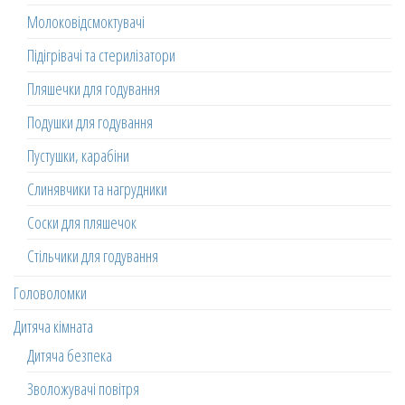
Молоковідсмоктувачі
Підігрівачі та стерилізатори
Пляшечки для годування
Подушки для годування
Пустушки, карабіни
Слинявчики та нагрудники
Соски для пляшечок
Стільчики для годування
Головоломки
Дитяча кімната
Дитяча безпека
Зволожувачі повітря