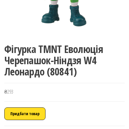
Фігурка TMNT Еволюція
Черепашок-Ніндзя W4
Леонардо (80841)
₴
293
Придбати товар