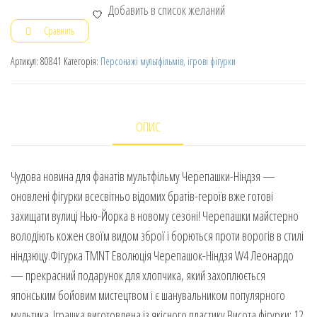
Добавить в список желаний
Сравнить
Артикул:
80841
Категорія:
Персонажі мультфільмів, ігрові фігурки
ОПИС
Чудова новина для фанатів мультфільму Черепашки-Ніндзя —
оновлені фігурки всесвітньо відомих братів-героїв вже готові
захищати вулиці Нью-Йорка в новому сезоні! Черепашки майстерно
володіють кожен своїм видом зброї і борються проти ворогів в стилі
ніндзюцу.Фігурка TMNT Еволюція Черепашок-Ніндзя W4 Леонардо
— прекрасний подарунок для хлопчика, який захоплюється
японським бойовим мистецтвом і є шанувальником популярного
мультика. Іграшка виготовлена із якісного пластику.Висота фігурки: 12