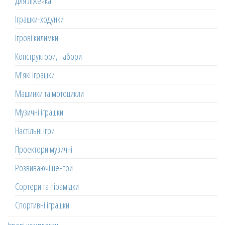
Для ліжечка
Іграшки-ходунки
Ігрові килимки
Конструктори, набори
М'які іграшки
Машинки та мотоцикли
Музичні іграшки
Настільні ігри
Проектори музичні
Розвиваючі центри
Сортери та пірамідки
Спортивні іграшки