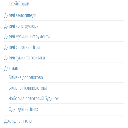
Скейтборди
Дитячі велосипеди
Дитячі конструктори
Дитячі музичні інструменти
Дитячі спортивні ігри
Дитячі сумки та рюкзаки
Для мам
Білизна допологова
Білизна післяпологова
Набори в пологовий будинок
Одяг для вагітних
Догляд та гігієна