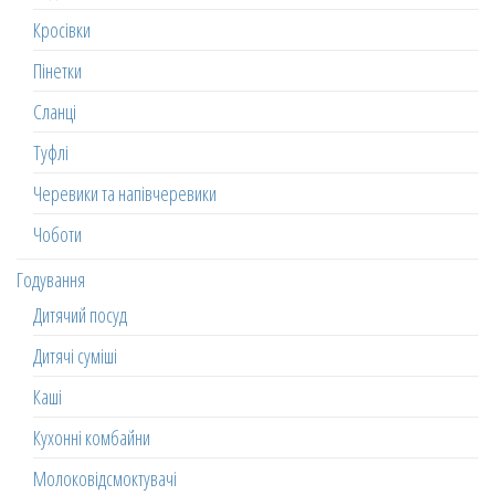
Кросівки
Пінетки
Сланці
Туфлі
Черевики та напівчеревики
Чоботи
Годування
Дитячий посуд
Дитячі суміші
Каші
Кухонні комбайни
Молоковідсмоктувачі