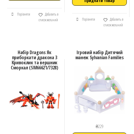
Придбати товар
Порівняти
Добавить в
Порівняти
Добавить в
список желаний
список желаний
Набір Dragons Як
Ігровий набір Дитячий
приборкати дракона 3
манеж Sylvanian Families
Кривоклик та вершник
Сморкал (SM66621/7328)
₴
229