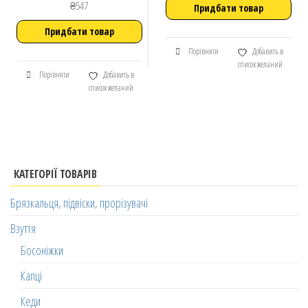
₴
547
Придбати товар
Придбати товар
Порівняти
Добавить в
список желаний
Порівняти
Добавить в
список желаний
КАТЕГОРІЇ ТОВАРІВ
Брязкальця, підвіски, прорізувачі
Взуття
Босоніжки
Капці
Кеди