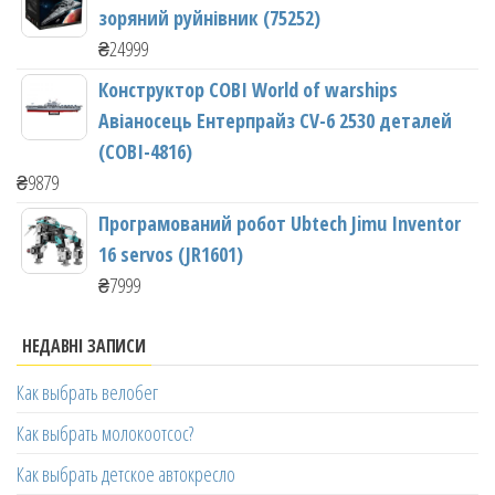
зоряний руйнівник (75252)
₴
24999
Конструктор COBI World of warships
Авіаносець Ентерпрайз CV-6 2530 деталей
(COBI-4816)
₴
9879
Програмований робот Ubtech Jimu Inventor
16 servos (JR1601)
₴
7999
НЕДАВНІ ЗАПИСИ
Как выбрать велобег
Как выбрать молокоотсос?
Как выбрать детское автокресло