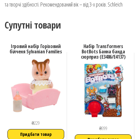
та творчі здібності. Рекомендований вік – від 3-х років. Schleich
Супутні товари
Ігровий набір Горіховий
Набір Transformers
білченя Sylvanian Families
BotBots Банна банда
сюрприз (E3486/E4137)
₴
229
₴
399
Придбати товар