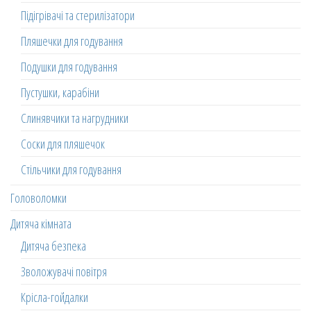
Підігрівачі та стерилізатори
Пляшечки для годування
Подушки для годування
Пустушки, карабіни
Слинявчики та нагрудники
Соски для пляшечок
Стільчики для годування
Головоломки
Дитяча кімната
Дитяча безпека
Зволожувачі повітря
Крісла-гойдалки