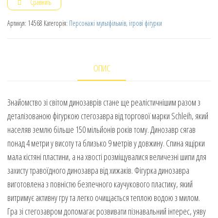
Сравнить
Артикул:
14568
Категорія:
Персонажі мультфільмів, ігрові фігурки
ОПИС
Знайомство зі світом динозаврів стане ще реалістичнішим разом з
деталізованою фігуркою стегозавра від торгової марки Schleih, який
населяв землю більше 150 мільйонів років тому. Динозавр сягав
понад 4 метри у висоту та близько 9 метрів у довжину. Спина ящірки
мала кістяні пластини, а на хвості розміщувалися величезні шипи для
захисту травоїдного динозавра від хижаків. Фігурка динозавра
виготовлена з повністю безпечного каучукового пластику, який
витримує активну гру та легко очищається теплою водою з милом.
Гра зі стегозавром допомагає розвивати пізнавальний інтерес, уяву