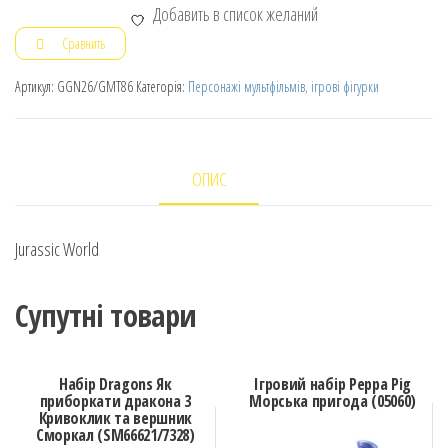
Добавить в список желаний
Сравнить
Артикул:
GGN26/GMT86
Категорія:
Персонажі мультфільмів, ігрові фігурки
ОПИС
Jurassic World
Супутні товари
Набір Dragons Як
Ігровий набір Peppa Pig
приборкати дракона 3
Морська пригода (05060)
Кривоклик та вершник
Сморкал (SM66621/7328)