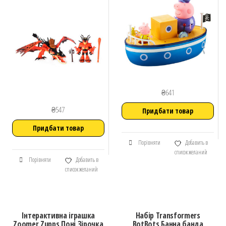
₴
641
₴
547
Придбати товар
Придбати товар
Порівняти
Добавить в
список желаний
Порівняти
Добавить в
список желаний
Інтерактивна іграшка
Набір Transformers
Zoomer Zupps Поні Зірочка
BotBots Банна банда