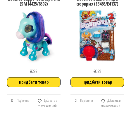
(SM14425/6502)
сюрприз (E3486/E4137)
₴
299
₴
399
Придбати товар
Придбати товар
Порівняти
Добавить в
Порівняти
Добавить в
список желаний
список желаний