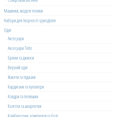
Сонцезахисна лінія
Машинки, моделі техніки
Набори для творчості і рукоділля
Одяг
Аксесуари
Аксесуари Tinto
Брюки та джинси
Верхній одяг
Жакети та піджаки
Кардигани та пуловери
Ковдри та пелюшки
Колготи та шкарпетки
Комбінезони, комплекти та боді