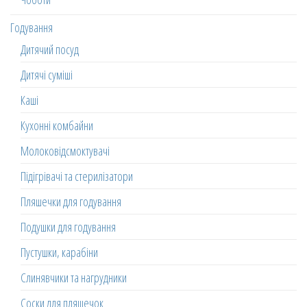
Годування
Дитячий посуд
Дитячі суміші
Каші
Кухонні комбайни
Молоковідсмоктувачі
Підігрівачі та стерилізатори
Пляшечки для годування
Подушки для годування
Пустушки, карабіни
Слинявчики та нагрудники
Соски для пляшечок