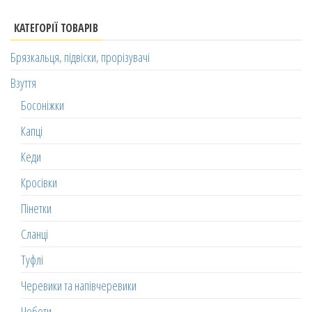
КАТЕГОРІЇ ТОВАРІВ
Брязкальця, підвіски, прорізувачі
Взуття
Босоніжки
Капці
Кеди
Кросівки
Пінетки
Сланці
Туфлі
Черевики та напівчеревики
Чоботи