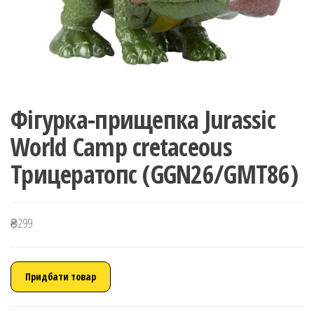
Фігурка-прищепка Jurassic
World Camp cretaceous
Трицератопс (GGN26/GMT86)
₴
299
Придбати товар