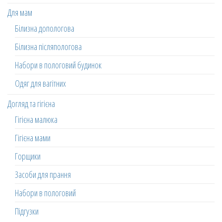
Для мам
Білизна допологова
Білизна післяпологова
Набори в пологовий будинок
Одяг для вагітних
Догляд та гігієна
Гігієна малюка
Гігієна мами
Горщики
Засоби для прання
Набори в пологовий
Підгузки