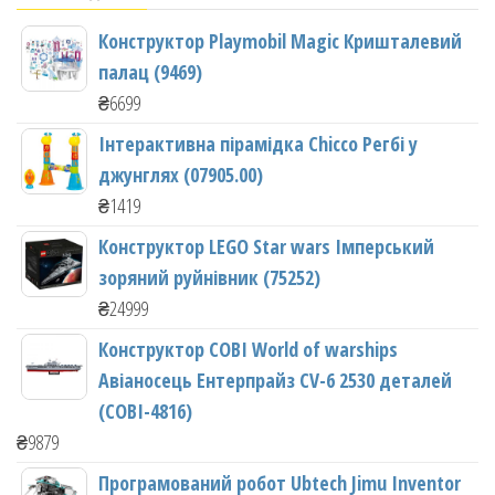
Конструктор Playmobil Magic Кришталевий
палац (9469)
₴
6699
Інтерактивна пірамідка Chicco Регбі у
джунглях (07905.00)
₴
1419
Конструктор LEGO Star wars Імперський
зоряний руйнівник (75252)
₴
24999
Конструктор COBI World of warships
Авіаносець Ентерпрайз CV-6 2530 деталей
(COBI-4816)
₴
9879
Програмований робот Ubtech Jimu Inventor