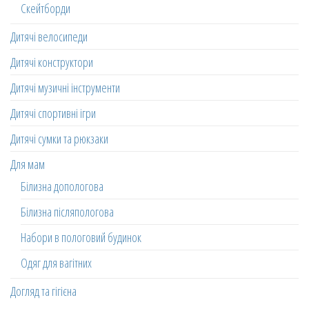
Скейтборди
Дитячі велосипеди
Дитячі конструктори
Дитячі музичні інструменти
Дитячі спортивні ігри
Дитячі сумки та рюкзаки
Для мам
Білизна допологова
Білизна післяпологова
Набори в пологовий будинок
Одяг для вагітних
Догляд та гігієна