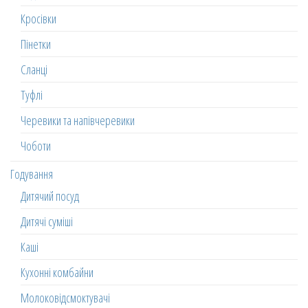
Кросівки
Пінетки
Сланці
Туфлі
Черевики та напівчеревики
Чоботи
Годування
Дитячий посуд
Дитячі суміші
Каші
Кухонні комбайни
Молоковідсмоктувачі