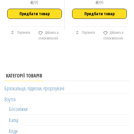
₴
299
₴
399
Придбати товар
Придбати товар
Порівняти
Добавить в
Порівняти
Добавить в
список желаний
список желаний
КАТЕГОРІЇ ТОВАРІВ
Брязкальця, підвіски, прорізувачі
Взуття
Босоніжки
Капці
Кеди