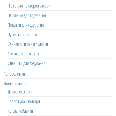
Підігрівачі та стерилізатори
Пляшечки для годування
Подушки для годування
Пустушки, карабіни
Слинявчики та нагрудники
Соски для пляшечок
Стільчики для годування
Головоломки
Дитяча кімната
Дитяча безпека
Зволожувачі повітря
Крісла-гойдалки