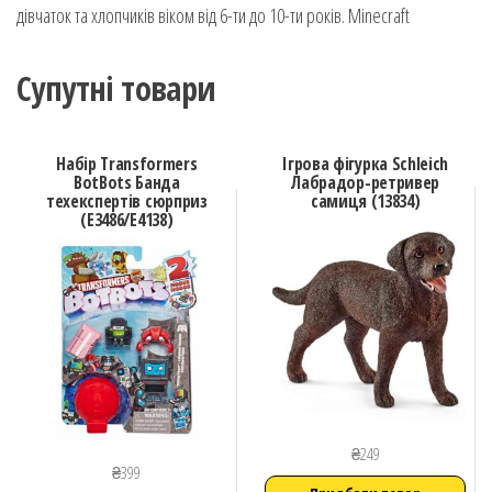
дівчаток та хлопчиків віком від 6-ти до 10-ти років. Minecraft
Супутні товари
Набір Transformers
Ігрова фігурка Schleich
BotBots Банда
Лабрадор-ретривер
техекспертів сюрприз
самиця (13834)
(E3486/E4138)
₴
249
₴
399