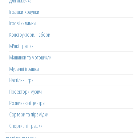
Для ліжечка
Іграшки-ходунки
Ігрові килимки
Конструктори, набори
М'які іграшки
Машинки та мотоцикли
Музичні іграшки
Настільні ігри
Проектори музичні
Розвиваючі центри
Сортери та пірамідки
Спортивні іграшки