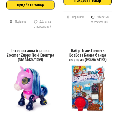
Придбати товар
Придбати товар
Порівняти
Добавить в
Порівняти
Добавить в
список желаний
список желаний
Інтерактивна іграшка
Набір Transformers
Zoomer Zupps Поні Електра
BotBots Банна банда
(SM14425/1459)
сюрприз (E3486/E4137)