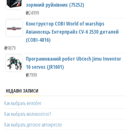
зоряний руйнівник (75252)
₴
24999
Конструктор COBI World of warships
Авіаносець Ентерпрайз CV-6 2530 деталей
(COBI-4816)
₴
9879
Програмований робот Ubtech Jimu Inventor
16 servos (JR1601)
₴
7999
НЕДАВНІ ЗАПИСИ
Как выбрать велобег
Как выбрать молокоотсос?
Как выбрать детское автокресло