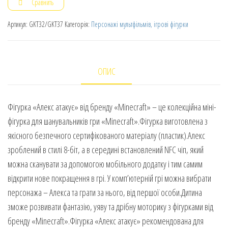
Сравнить
Артикул:
GKT32/GKT37
Категорія:
Персонажі мультфільмів, ігрові фігурки
ОПИС
Фігурка «Алекс атакує» від бренду «Minecraft» – це колекційна міні-
фігурка для шанувальників гри «Minecraft».Фігурка виготовлена з
якісного безпечного сертифікованого матеріалу (пластик).Алекс
зроблений в стилі 8-біт, а в середині встановлений NFC чіп, який
можна сканувати за допомогою мобільного додатку і тим самим
відкрити нове покращення в грі. У комп’ютерній грі можна вибрати
персонажа – Алекса та грати за нього, від першої особи.Дитина
зможе розвивати фантазію, уяву та дрібну моторику з фігурками від
бренду «Minecraft».Фігурка «Алекс атакує» рекомендована для