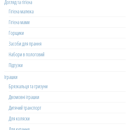
Догляд та гігієна
Гігієна малюка
Гігієна мами
Горщики
Засоби для прання
Набори в пологовий
Підгузки
Іграшки
Брязкальця та гризуни
Двомовні іграшки
Дитячий транспорт
Для коляски
Для купання