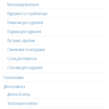
Молоковідсмоктувачі
Підігрівачі та стерилізатори
Пляшечки для годування
Подушки для годування
Пустушки, карабіни
Слинявчики та нагрудники
Соски для пляшечок
Стільчики для годування
Головоломки
Дитяча кімната
Дитяча безпека
Зволожувачі повітря