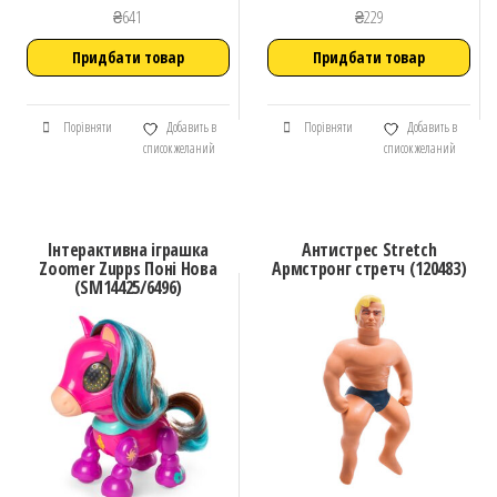
₴
641
₴
229
Придбати товар
Придбати товар
Порівняти
Добавить в
Порівняти
Добавить в
список желаний
список желаний
Інтерактивна іграшка
Антистрес Stretch
Zoomer Zupps Поні Нова
Армстронг стретч (120483)
(SM14425/6496)