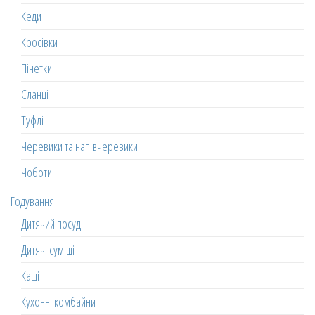
Кеди
Кросівки
Пінетки
Сланці
Туфлі
Черевики та напівчеревики
Чоботи
Годування
Дитячий посуд
Дитячі суміші
Каші
Кухонні комбайни