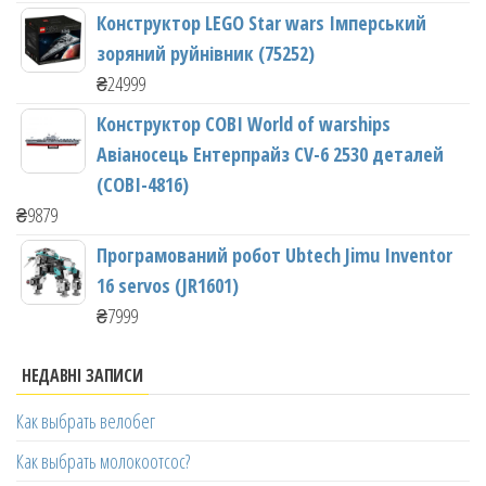
Конструктор LEGO Star wars Імперський
зоряний руйнівник (75252)
₴
24999
Конструктор COBI World of warships
Авіаносець Ентерпрайз CV-6 2530 деталей
(COBI-4816)
₴
9879
Програмований робот Ubtech Jimu Inventor
16 servos (JR1601)
₴
7999
НЕДАВНІ ЗАПИСИ
Как выбрать велобег
Как выбрать молокоотсос?