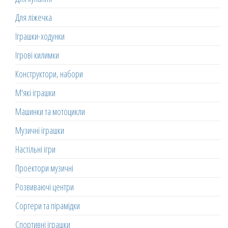
Для ліжечка
Іграшки-ходунки
Ігрові килимки
Конструктори, набори
М'які іграшки
Машинки та мотоцикли
Музичні іграшки
Настільні ігри
Проектори музичні
Розвиваючі центри
Сортери та пірамідки
Спортивні іграшки