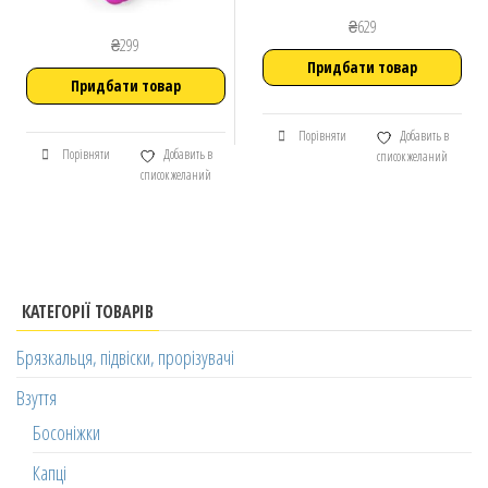
₴
629
₴
299
Придбати товар
Придбати товар
Порівняти
Добавить в
Порівняти
Добавить в
список желаний
список желаний
КАТЕГОРІЇ ТОВАРІВ
Брязкальця, підвіски, прорізувачі
Взуття
Босоніжки
Капці