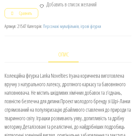
Добавить в список желаний
Сравнить
Артикул:
21547
Категорія:
Персонажі мультфільмів, ігрові фігурки
ОПИС
Колекційна фігурка Lanka Novelties Ігуана коричнева виготовлена
вручну з натурального латексу, дротяного каркасу та бавовняного
наповнювача. Не містить шкідливих хімічних добавок та з’єднань,
повністю безпечна для дитини.Проект молодого бренду зі Шрі-Ланки
спрямований на популяризацію дбайливого ставлення до природи та
тваринного світу. Іграшки розвивають уяву, допитливість та дрібну
моторику.Деталізовані та реалістичні, до найдрібніших подробиць
відтворені зовнішній вигляд, оригінальне забарвлення та текстура