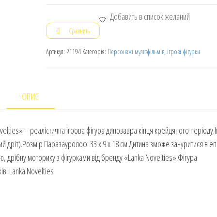
Добавить в список желаний
Сравнить
Артикул:
21194
Категорія:
Персонажі мультфільмів, ігрові фігурки
ОПИС
lties» – реалістична ігрова фігура динозавра кінця крейдяного періоду.
ий дріт).Розмір Паразауролоф: 33 х 9 х 18 см.Дитина зможе зануритися в е
зію, дрібну моторику з фігурками від бренду «Lanka Novelties».Фігура
ів. Lanka Novelties