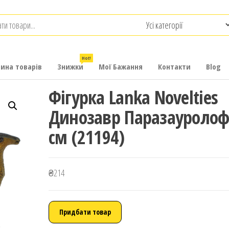
.com.ua
-
итячих
Hot!
рина товарів
Знижки
Мої Бажання
Контакти
Blog
Фігурка Lanka Novelties
Динозавр Паразауролоф
см (21194)
₴
214
Придбати товар