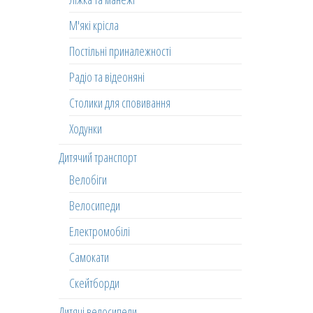
М'які крісла
Постільні приналежності
Радіо та відеоняні
Столики для сповивання
Ходунки
Дитячий транспорт
Велобіги
Велосипеди
Електромобілі
Самокати
Скейтборди
Дитячі велосипеди