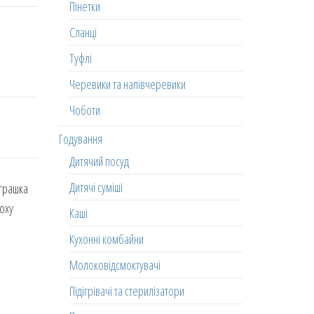
Пінетки
Сланці
Туфлі
Черевики та напівчеревики
Чоботи
Годування
Дитячий посуд
Дитячі суміші
Іграшка
поху
Каші
Кухонні комбайни
Молоковідсмоктувачі
Підігрівачі та стерилізатори