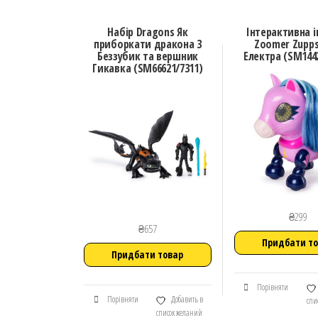
Набір Dragons Як
Інтерактивна 
приборкати дракона 3
Zoomer Zupps
Беззубик та вершник
Електра (SM1442
Гикавка (SM66621/7311)
₴
299
₴
657
Придбати т
Придбати товар
Порівняти
Порівняти
Добавить в
спи
список желаний