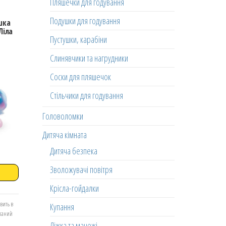
Пляшечки для годування
Подушки для годування
шка
Ліла
Пустушки, карабіни
Слинявчики та нагрудники
Соски для пляшечок
Стільчики для годування
Головоломки
Дитяча кімната
Дитяча безпека
Зволожувачі повітря
Крісла-гойдалки
вить в
Купання
еланий
Ліжка та манежі