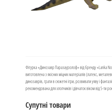
Фігурка «Динозавр Паразауролоф» від бренду «Lanka Nove
виготовлена з якісних міцних матеріалів (латекс, металев
динозаврів, грати в сюжетні ігри, розвивати уяву і фанта
рекомендована для хлопчиків і дівчаток віком від 5-ти рок
Супутні товари