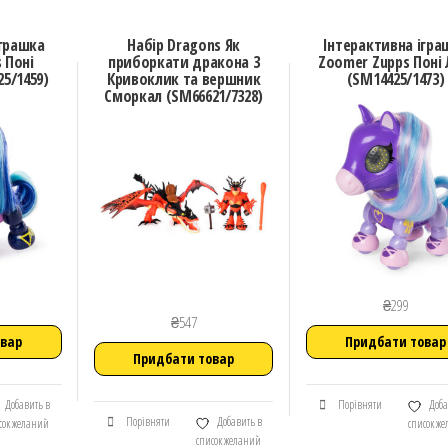
іграшка
Набір Dragons Як
Інтерактивна ігра
 Поні
приборкати дракона 3
Zoomer Zupps Поні 
5/1459)
Кривоклик та вершник
(SM14425/1473)
Сморкал (SM66621/7328)
₴
299
₴
547
овар
Придбати товар
Придбати товар
Добавить в
Порівняти
Доба
Порівняти
Добавить в
сок желаний
список ж
список желаний