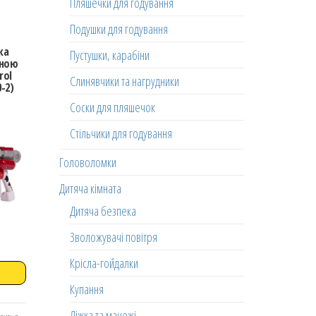
Пляшечки для годування
Подушки для годування
ка
Пустушки, карабіни
чною
rol
Слинявчики та нагрудники
-2)
Соски для пляшечок
Стільчики для годування
Головоломки
Дитяча кімната
Дитяча безпека
Зволожувачі повітря
Крісла-гойдалки
Купання
Ліжка та манежі