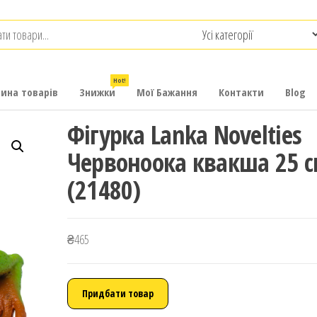
.com.ua
-
итячих
Hot!
рина товарів
Знижки
Мої Бажання
Контакти
Blog
Фігурка Lanka Novelties
Червоноока квакша 25 
(21480)
₴
465
Придбати товар