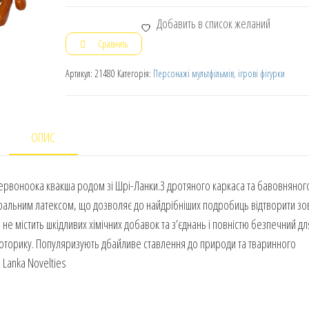
Добавить в список желаний
Сравнить
Артикул:
21480
Категорія:
Персонажі мультфільмів, ігрові фігурки
ОПИС
Червоноока квакша родом зі Шрі-Ланки.З дротяного каркаса та бавовняног
ральним латексом, що дозволяє до найдрібніших подробиць відтворити зо
 не містить шкідливих хімічних добавок та з’єднань і повністю безпечний дл
 моторику. Популяризують дбайливе ставлення до природи та тваринного
. Lanka Novelties