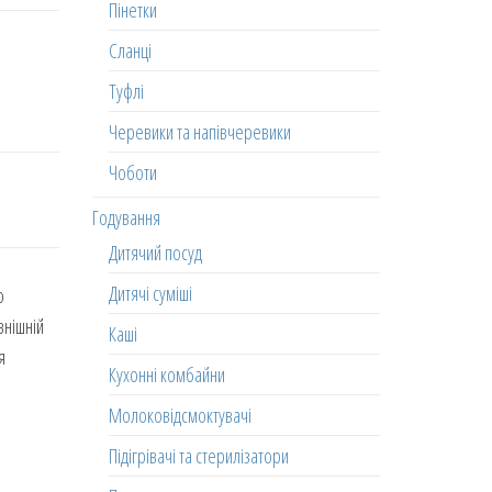
Пінетки
Сланці
Туфлі
Черевики та напівчеревики
Чоботи
Годування
Дитячий посуд
Дитячі суміші
о
внішній
Каші
я
Кухонні комбайни
Молоковідсмоктувачі
Підігрівачі та стерилізатори