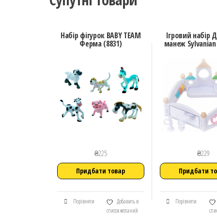
Набір фігурок BABY TEAM
Ігровий набір 
Ферма (8831)
манеж Sylvanian 
₴
225
₴
229
Придбати товар
Придбати т
Порівняти
Добавить в
Порівняти
список желаний
спи