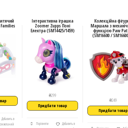
Дитячий
Інтерактивна іграшка
Колекційна фігур
Families
Zoomer Zupps Поні
Маршала з механі
Електра (SM14425/1459)
функцією Paw Pat
(SM16600 / SM16600
₴
299
₴
249
овар
Придбати товар
Придбати товар
Добавить в
Порівняти
Добавить в
сок желаний