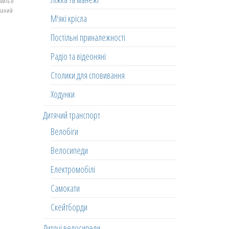
вить в
еланий
М'які крісла
Постільні приналежності
Радіо та відеоняні
Столики для сповивання
Ходунки
Дитячий транспорт
Велобіги
Велосипеди
Електромобілі
Самокати
Скейтборди
Дитячі велосипеди