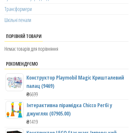
Трансформери
Шкільні пенали
ПОРІВНЯЙ ТОВАРИ
Немає товарів для порівняння
РЕКОМЕНДУЄМО
Конструктор Playmobil Magic Кришталевий
палац (9469)
₴
6699
Інтерактивна пірамідка Chicco Регбі у
джунглях (07905.00)
₴
1419
Конструктор LEGO Star wars Імперський