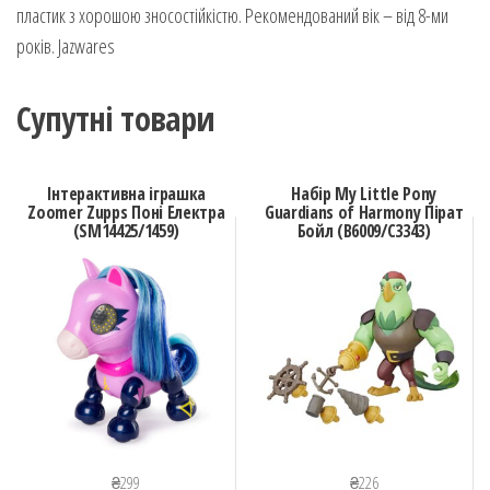
пластик з хорошою зносостійкістю. Рекомендований вік – від 8-ми
років. Jazwares
Супутні товари
Інтерактивна іграшка
Набір My Little Pony
Zoomer Zupps Поні Електра
Guardians of Harmony Пірат
(SM14425/1459)
Бойл (B6009/C3343)
₴
299
₴
226