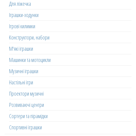
Для ліжечка
Іграшки-ходунки
Ігрові килимки
Конструктори, набори
М'які іграшки
Машинки та мотоцикли
Музичні іграшки
Настільні ігри
Проектори музичні
Розвиваючі центри
Сортери та пірамідки
Спортивні іграшки