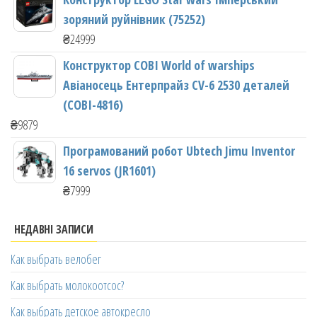
зоряний руйнівник (75252)
₴
24999
Конструктор COBI World of warships
Авіаносець Ентерпрайз CV-6 2530 деталей
(COBI-4816)
₴
9879
Програмований робот Ubtech Jimu Inventor
16 servos (JR1601)
₴
7999
НЕДАВНІ ЗАПИСИ
Как выбрать велобег
Как выбрать молокоотсос?
Как выбрать детское автокресло