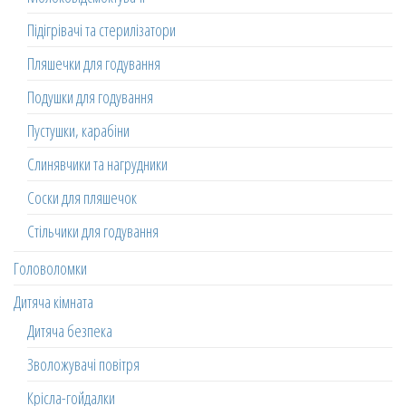
Підігрівачі та стерилізатори
Пляшечки для годування
Подушки для годування
Пустушки, карабіни
Слинявчики та нагрудники
Соски для пляшечок
Стільчики для годування
Головоломки
Дитяча кімната
Дитяча безпека
Зволожувачі повітря
Крісла-гойдалки