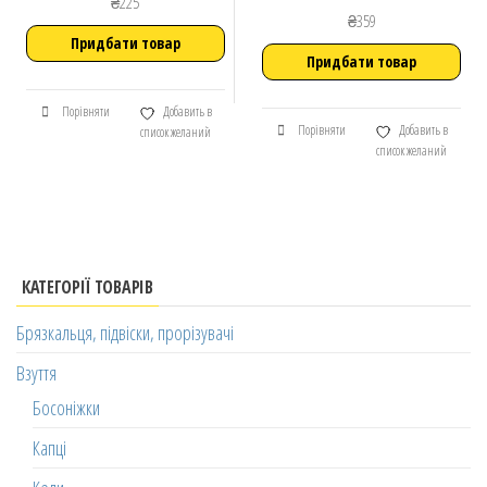
₴
225
₴
359
Придбати товар
Придбати товар
Порівняти
Добавить в
Порівняти
Добавить в
список желаний
список желаний
КАТЕГОРІЇ ТОВАРІВ
Брязкальця, підвіски, прорізувачі
Взуття
Босоніжки
Капці