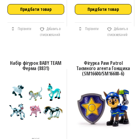
Придбати товар
Придбати товар
Порівняти
Добавить в
Порівняти
Добавить в
список желаний
список желаний
Набір фігурок BABY TEAM
Фігурка Paw Patrol
Ферма (8831)
Таємного агента Гонщика
(SM16600/SM16600-6)