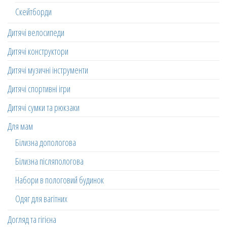
Скейтборди
Дитячі велосипеди
Дитячі конструктори
Дитячі музичні інструменти
Дитячі спортивні ігри
Дитячі сумки та рюкзаки
Для мам
Білизна допологова
Білизна післяпологова
Набори в пологовий будинок
Одяг для вагітних
Догляд та гігієна