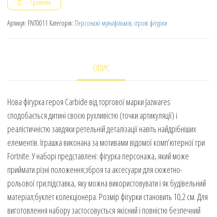
Сравнить
Артикул:
FNT0011
Категорія:
Персонажі мультфільмів, ігрові фігурки
ОПИС
Нова фігурка героя Carbide від торгової марки Jazwares
сподобається дитині своєю рухливістю (точки артикуляції) і
реалістичністю завдяки ретельній деталізації навіть найдрібніших
елементів. Іграшка виконана за мотивами відомої комп’ютерної гри
Fortnite. У наборі представлені: фігурка персонажа, який може
приймати різні положення;зброя та аксесуари для сюжетно-
рольової гри;підставка, яку можна використовувати і як будівельний
матеріал;буклет колекціонера. Розмір фігурки становить 10,2 см. Для
виготовлення набору застосовується якісний і повністю безпечний