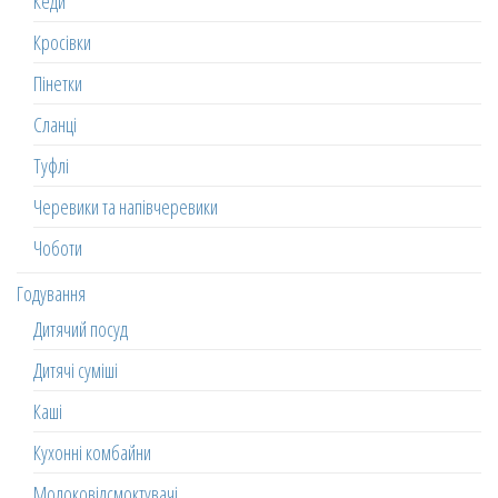
Кеди
Кросівки
Пінетки
Сланці
Туфлі
Черевики та напівчеревики
Чоботи
Годування
Дитячий посуд
Дитячі суміші
Каші
Кухонні комбайни
Молоковідсмоктувачі