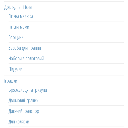
Догляд та гігієна
Гігієна малюка
Гігієна мами
Горщики
Засоби для прання
Набори в пологовий
Підгузки
Іграшки
Брязкальця та гризуни
Двомовні іграшки
Дитячий транспорт
Для коляски