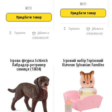
₴
699
₴
359
Придбати товар
Придбати товар
Порівняти
Добавить в
Порівняти
Добавить в
список желаний
список желаний
Ігрова фігурка Schleich
Ігровий набір Горіховий
Лабрадор-ретривер
білченя Sylvanian Families
самиця (13834)