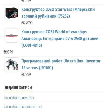
₴
1419
Конструктор LEGO Star wars Імперський
зоряний руйнівник (75252)
₴
24999
Конструктор COBI World of warships
Авіаносець Ентерпрайз CV-6 2530 деталей
(COBI-4816)
₴
9879
Програмований робот Ubtech Jimu Inventor
16 servos (JR1601)
₴
7999
НЕДАВНІ ЗАПИСИ
Как выбрать велобег
Как выбрать молокоотсос?