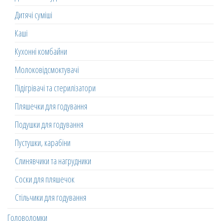
Дитячі суміші
Каші
Кухонні комбайни
Молоковідсмоктувачі
Підігрівачі та стерилізатори
Пляшечки для годування
Подушки для годування
Пустушки, карабіни
Слинявчики та нагрудники
Соски для пляшечок
Стільчики для годування
Головоломки