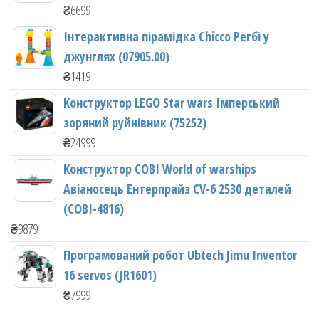
₴
6699
Інтерактивна пірамідка Chicco Регбі у
джунглях (07905.00)
₴
1419
Конструктор LEGO Star wars Імперський
зоряний руйнівник (75252)
₴
24999
Конструктор COBI World of warships
Авіаносець Ентерпрайз CV-6 2530 деталей
(COBI-4816)
₴
9879
Програмований робот Ubtech Jimu Inventor
16 servos (JR1601)
₴
7999