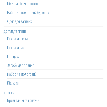
Білизна післяпологова
Набори в пологовий будинок
Одяг для вагітних
Догляд та гігієна
Гігієна малюка
Гігієна мами
Горщики
Засоби для прання
Набори в пологовий
Підгузки
Іграшки
Брязкальця та гризуни