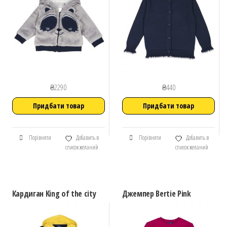
₴
2290
₴
440
Придбати товар
Придбати товар
Порівняти
Добавить в
Порівняти
Добавить в
список желаний
список желаний
Кардиган King of the city
Джемпер Bertie Pink