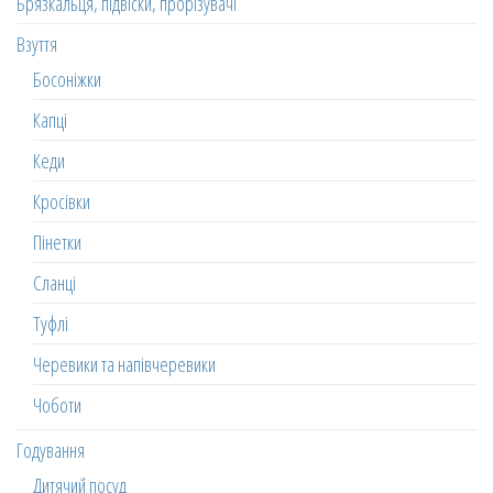
Брязкальця, підвіски, прорізувачі
Взуття
Босоніжки
Капці
Кеди
Кросівки
Пінетки
Сланці
Туфлі
Черевики та напівчеревики
Чоботи
Годування
Дитячий посуд