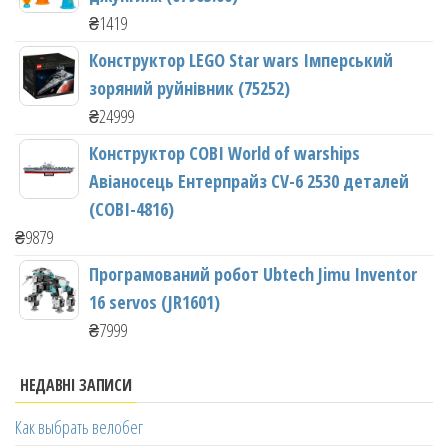
₴
1419
Конструктор LEGO Star wars Імперський
зоряний руйнівник (75252)
₴
24999
Конструктор COBI World of warships
Авіаносець Ентерпрайз CV-6 2530 деталей
(COBI-4816)
₴
9879
Програмований робот Ubtech Jimu Inventor
16 servos (JR1601)
₴
7999
НЕДАВНІ ЗАПИСИ
Как выбрать велобег