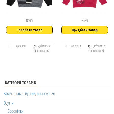
₴
595
₴
539
Придбати товар
Придбати товар
Порівняти
Добавить в
Порівняти
Добавить в
список желаний
список желаний
КАТЕГОРІЇ ТОВАРІВ
Брязкальця, підвіски, прорізувачі
Взуття
Босоніжки