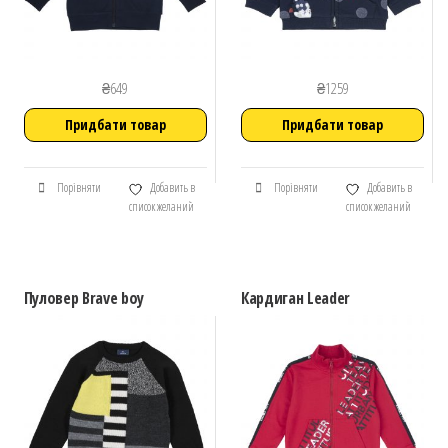
₴
649
₴
1259
Придбати товар
Придбати товар
Порівняти
Добавить в
Порівняти
Добавить в
список желаний
список желаний
Пуловер Brave boy
Кардиган Leader