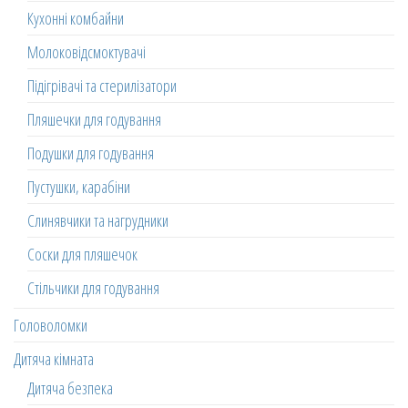
Кухонні комбайни
Молоковідсмоктувачі
Підігрівачі та стерилізатори
Пляшечки для годування
Подушки для годування
Пустушки, карабіни
Слинявчики та нагрудники
Соски для пляшечок
Стільчики для годування
Головоломки
Дитяча кімната
Дитяча безпека