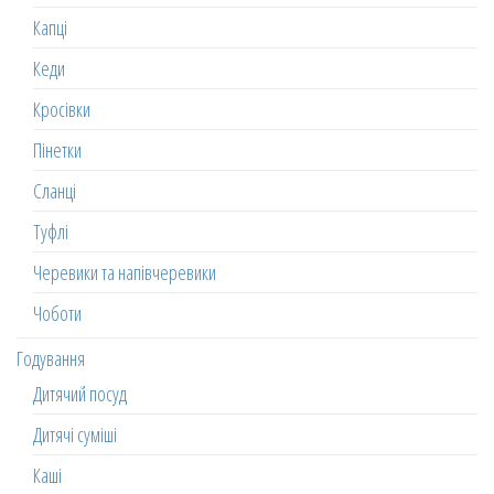
Капці
Кеди
Кросівки
Пінетки
Сланці
Туфлі
Черевики та напівчеревики
Чоботи
Годування
Дитячий посуд
Дитячі суміші
Каші