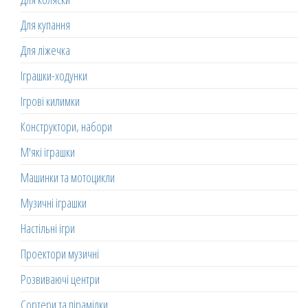
Для купання
Для ліжечка
Іграшки-ходунки
Ігрові килимки
Конструктори, набори
М'які іграшки
Машинки та мотоцикли
Музичні іграшки
Настільні ігри
Проектори музичні
Розвиваючі центри
Сортери та пірамідки