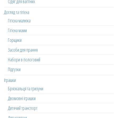
Одяг для вагітних
Догляд та гігієна
Гігієна малюка
Гігієна мами
Горщики
Засоби для прання
Набори в пологовий
Підгузки
Іграшки
Брязкальця та гризуни
Двомовні іграшки
Дитячий транспорт
Для коляски