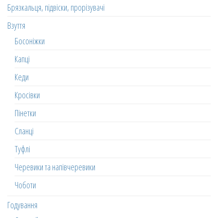
Брязкальця, підвіски, прорізувачі
Взуття
Босоніжки
Капці
Кеди
Кросівки
Пінетки
Сланці
Туфлі
Черевики та напівчеревики
Чоботи
Годування