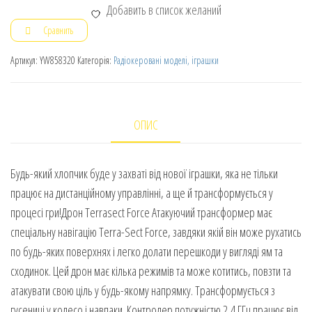
Добавить в список желаний
Сравнить
Артикул:
YW858320
Категорія:
Радіокеровані моделі, іграшки
ОПИС
Будь-який хлопчик буде у захваті від нової іграшки, яка не тільки
працює на дистанційному управлінні, а ще й трансформується у
процесі гри!Дрон Terrasect Force Атакуючий трансформер має
спеціальну навігацію Terra-Sect Force, завдяки якій він може рухатись
по будь-яких поверхнях і легко долати перешкоди у вигляді ям та
сходинок. Цей дрон має кілька режимів та може котитись, повзти та
атакувати свою ціль у будь-якому напрямку. Трансформується з
гусениці у колесо і навпаки. Контролер потужністю 2,4 ГГц працює від