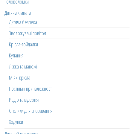
Головоломки
Дитяча кімната
Дитяча безпека
Зволожувачі повітря
Крісла-гойдалки
Купання
Ліжка та манежі
М'які крісла
Постільні приналежності
Радіо та відеоняні
Столики для сповивання
Ходунки