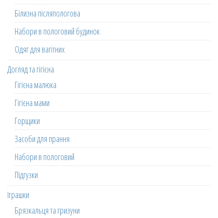
Білизна післяпологова
Набори в пологовий будинок
Одяг для вагітних
Догляд та гігієна
Гігієна малюка
Гігієна мами
Горщики
Засоби для прання
Набори в пологовий
Підгузки
Іграшки
Брязкальця та гризуни