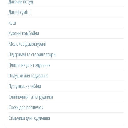
Дитячий посуд
Дитячі суміші
Каші
Кухонні комбайни
Молоковідсмоктувачі
Підігрівачі та стерилізатори
Пляшечки для годування
Подушки для годування
Пустушки, карабіни
Слинявчики та нагрудники
Соски для пляшечок
Стільчики для годування