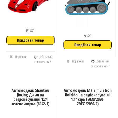
₴
1489
₴
554
Придбати товар
Придбати товар
Порівняти
Добавить в
Порівняти
Добавить в
список желаний
список желаний
Автомодель Shantou
Автомодель MZ Simulation
Jinxing Джип на
BoiKido на радіокеруванні
радіокеруванні 1:24
1:14 сіра (2030/2030-
зелено-чорна (6142-1)
22030/2030-2)