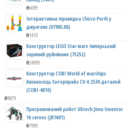
₴
6699
Інтерактивна пірамідка Chicco Регбі у
джунглях (07905.00)
₴
1419
Конструктор LEGO Star wars Імперський
зоряний руйнівник (75252)
₴
24999
Конструктор COBI World of warships
Авіаносець Ентерпрайз CV-6 2530 деталей
(COBI-4816)
₴
9879
Програмований робот Ubtech Jimu Inventor
16 servos (JR1601)
₴
7999