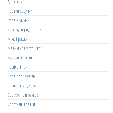
Для ліжечка
Іграшки-ходунки
Ігрові килимки
Конструктори, набори
М'які іграшки
Машинки та мотоцикли
Музичні іграшки
Настільні ігри
Проектори музичні
Розвиваючі центри
Сортери та пірамідки
Спортивні іграшки