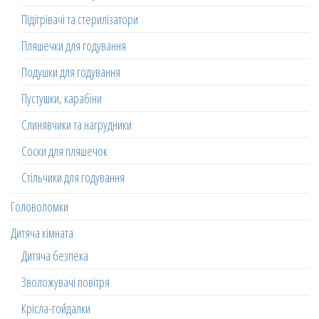
Підігрівачі та стерилізатори
Пляшечки для годування
Подушки для годування
Пустушки, карабіни
Слинявчики та нагрудники
Соски для пляшечок
Стільчики для годування
Головоломки
Дитяча кімната
Дитяча безпека
Зволожувачі повітря
Крісла-гойдалки