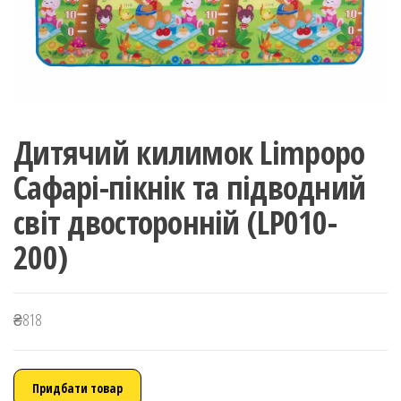
Дитячий килимок Limpopo
Сафарі-пікнік та підводний
світ двосторонній (LP010-
200)
₴
818
Придбати товар