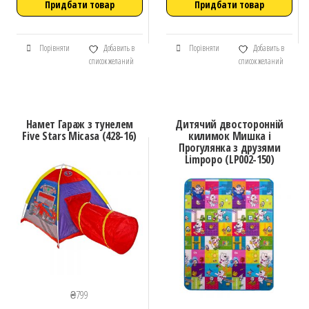
Придбати товар
Придбати товар
Порівняти
Добавить в
Порівняти
Добавить в
список желаний
список желаний
Намет Гараж з тунелем
Дитячий двосторонній
Five Stars Micasa (428-16)
килимок Мишка і
Прогулянка з друзями
Limpopo (LP002-150)
₴
799