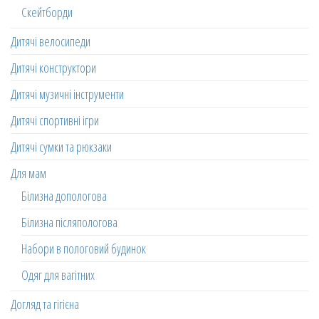
Скейтборди
Дитячі велосипеди
Дитячі конструктори
Дитячі музичні інструменти
Дитячі спортивні ігри
Дитячі сумки та рюкзаки
Для мам
Білизна допологова
Білизна післяпологова
Набори в пологовий будинок
Одяг для вагітних
Догляд та гігієна