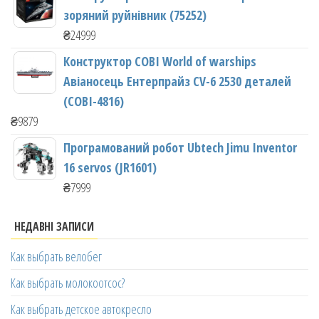
зоряний руйнівник (75252)
₴
24999
Конструктор COBI World of warships
Авіаносець Ентерпрайз CV-6 2530 деталей
(COBI-4816)
₴
9879
Програмований робот Ubtech Jimu Inventor
16 servos (JR1601)
₴
7999
НЕДАВНІ ЗАПИСИ
Как выбрать велобег
Как выбрать молокоотсос?
Как выбрать детское автокресло