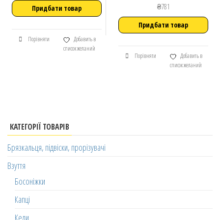
₴
781
Придбати товар
Придбати товар
Порівняти
Добавить в
список желаний
Порівняти
Добавить в
список желаний
КАТЕГОРІЇ ТОВАРІВ
Брязкальця, підвіски, прорізувачі
Взуття
Босоніжки
Капці
Кеди