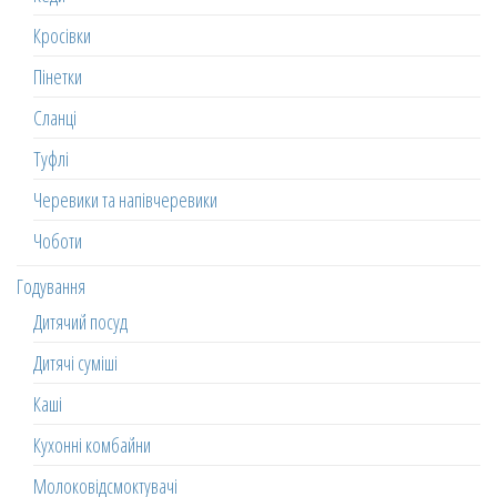
Кросівки
Пінетки
Сланці
Туфлі
Черевики та напівчеревики
Чоботи
Годування
Дитячий посуд
Дитячі суміші
Каші
Кухонні комбайни
Молоковідсмоктувачі