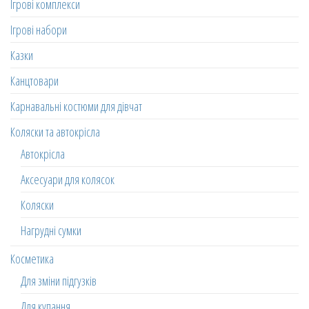
Ігрові комплекси
Ігрові набори
Казки
Канцтовари
Карнавальні костюми для дівчат
Коляски та автокрісла
Автокрісла
Аксесуари для колясок
Коляски
Нагрудні сумки
Косметика
Для зміни підгузків
Для купання