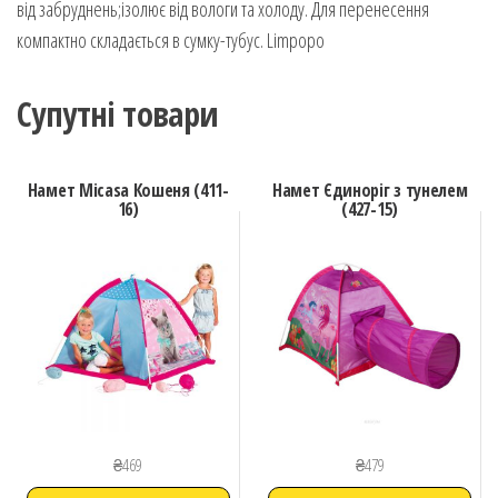
від забруднень;ізолює від вологи та холоду. Для перенесення
компактно складається в сумку-тубус. Limpopo
Супутні товари
Намет Micasa Кошеня (411-
Намет Єдиноріг з тунелем
16)
(427-15)
₴
469
₴
479