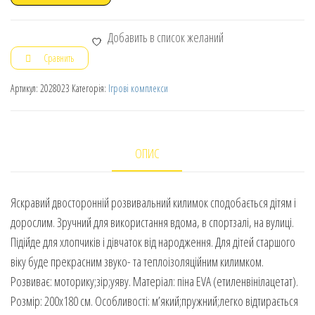
Добавить в список желаний
Сравнить
Артикул:
2028023
Категорія:
Ігрові комплекси
ОПИС
Яскравий двосторонній розвивальний килимок сподобається дітям і
дорослим. Зручний для використання вдома, в спортзалі, на вулиці.
Підійде для хлопчиків і дівчаток від народження. Для дітей старшого
віку буде прекрасним звуко- та теплоізоляційним килимком.
Розвиває: моторику;зір;уяву. Матеріал: піна EVA (етиленвінілацетат).
Розмір: 200х180 см. Особливості: м’який;пружний;легко відтирається