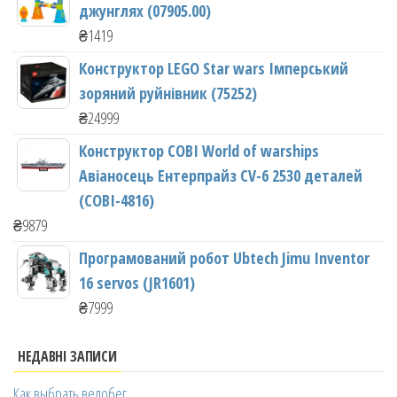
джунглях (07905.00)
₴
1419
Конструктор LEGO Star wars Імперський
зоряний руйнівник (75252)
₴
24999
Конструктор COBI World of warships
Авіаносець Ентерпрайз CV-6 2530 деталей
(COBI-4816)
₴
9879
Програмований робот Ubtech Jimu Inventor
16 servos (JR1601)
₴
7999
НЕДАВНІ ЗАПИСИ
Как выбрать велобег