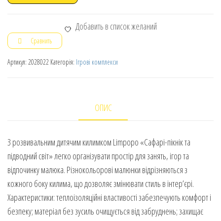
Добавить в список желаний
Сравнить
Артикул:
2028022
Категорія:
Ігрові комплекси
ОПИС
З розвивальним дитячим килимком Limpopo «Сафарі-пікнік та
підводний світ» легко організувати простір для занять, ігор та
відпочинку малюка. Різнокольорові малюнки відрізняються з
кожного боку килима, що дозволяє змінювати стиль в інтер’єрі.
Характеристики: теплоізоляційні властивості забезпечують комфорт і
безпеку; матеріал без зусиль очищується від забруднень; захищає