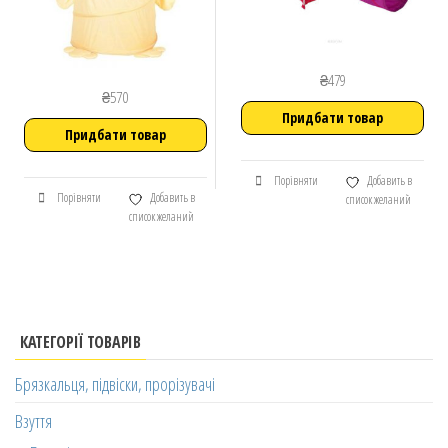
₴
479
₴
570
Придбати товар
Придбати товар
Порівняти
Добавить в
Порівняти
Добавить в
список желаний
список желаний
КАТЕГОРІЇ ТОВАРІВ
Брязкальця, підвіски, прорізувачі
Взуття