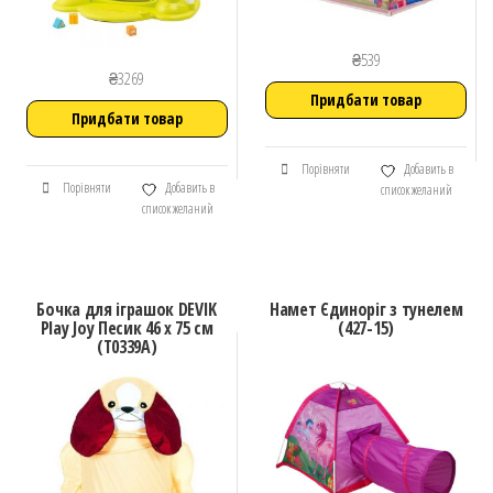
₴
539
₴
3269
Придбати товар
Придбати товар
Порівняти
Добавить в
Порівняти
Добавить в
список желаний
список желаний
Бочка для іграшок DEVIK
Намет Єдиноріг з тунелем
Play Joy Песик 46 х 75 см
(427-15)
(T0339A)