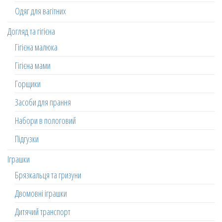
Одяг для вагітних
Догляд та гігієна
Гігієна малюка
Гігієна мами
Горщики
Засоби для прання
Набори в пологовий
Підгузки
Іграшки
Брязкальця та гризуни
Двомовні іграшки
Дитячий транспорт