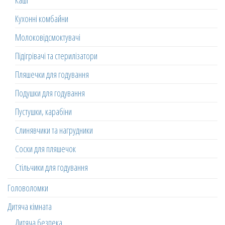
Каші
Кухонні комбайни
Молоковідсмоктувачі
Підігрівачі та стерилізатори
Пляшечки для годування
Подушки для годування
Пустушки, карабіни
Слинявчики та нагрудники
Соски для пляшечок
Стільчики для годування
Головоломки
Дитяча кімната
Дитяча безпека