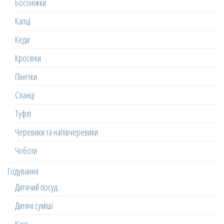
Босоніжки
Капці
Кеди
Кросівки
Пінетки
Сланці
Туфлі
Черевики та напівчеревики
Чоботи
Годування
Дитячий посуд
Дитячі суміші