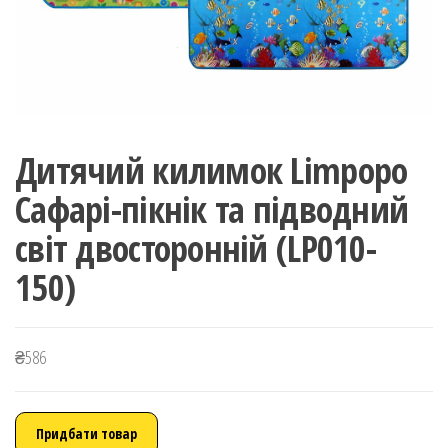
Дитячий килимок Limpopo
Сафарі-пікнік та підводний
світ двосторонній (LP010-
150)
₴
586
Придбати товар