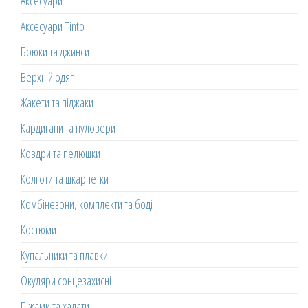
Аксесуари
Аксесуари Tinto
Брюки та джинси
Верхній одяг
Жакети та піджаки
Кардигани та пуловери
Ковдри та пелюшки
Колготи та шкарпетки
Комбінезони, комплекти та боді
Костюми
Купальники та плавки
Окуляри сонцезахисні
Піжами та халати