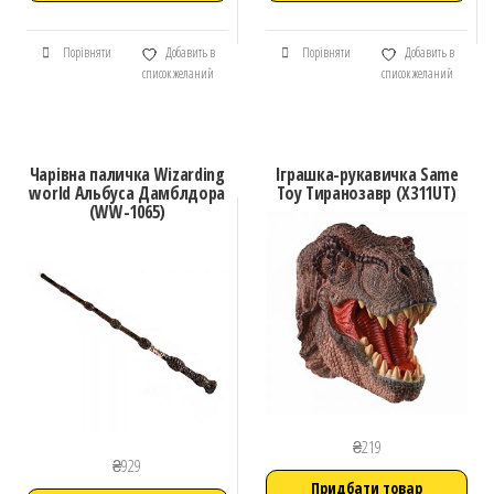
Порівняти
Добавить в
Порівняти
Добавить в
список желаний
список желаний
Чарівна паличка Wizarding
Іграшка-рукавичка Same
world Альбуса Дамблдора
Toy Тиранозавр (X311UT)
(WW-1065)
₴
219
₴
929
Придбати товар