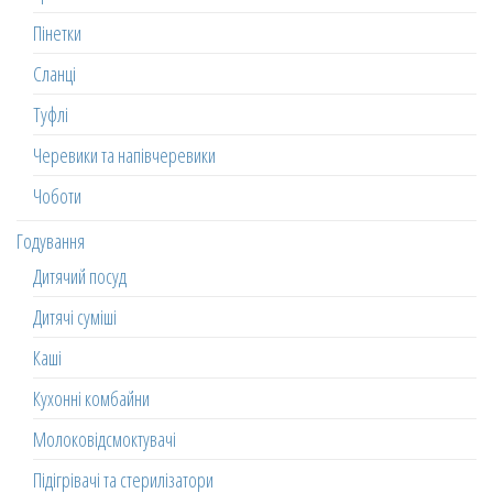
Пінетки
Сланці
Туфлі
Черевики та напівчеревики
Чоботи
Годування
Дитячий посуд
Дитячі суміші
Каші
Кухонні комбайни
Молоковідсмоктувачі
Підігрівачі та стерилізатори