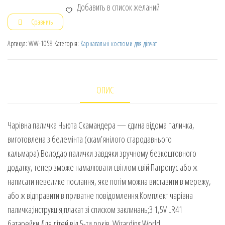
Добавить в список желаний
Сравнить
Артикул:
WW-1058
Категорія:
Карнавальні костюми для дівчат
ОПИС
Чарівна паличка Ньюта Скамандера — єдина відома паличка,
виготовлена з белемінта (скам’янілого стародавнього
кальмара).Володар палички завдяки зручному безкоштовного
додатку, тепер зможе намалювати світлом свій Патронус або ж
написати невелике послання, яке потім можна виставити в мережу,
або ж відправити в приватне повідомлення.Комплект:чарівна
паличка;інструкція;плакат зі списком заклинань;3 1,5V LR41
батарейки.Для дітей від 5-ти років. Wizarding World