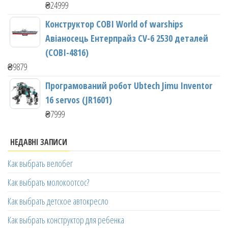
₴
24999
Конструктор COBI World of warships
Авіаносець Ентерпрайз CV-6 2530 деталей
(COBI-4816)
₴
9879
Програмований робот Ubtech Jimu Inventor
16 servos (JR1601)
₴
7999
НЕДАВНІ ЗАПИСИ
Как выбрать велобег
Как выбрать молокоотсос?
Как выбрать детское автокресло
Как выбрать конструктор для ребенка