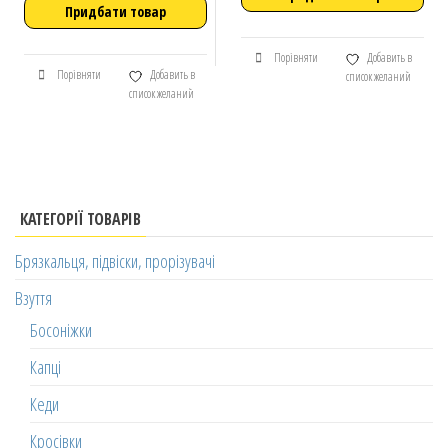
Придбати товар
Порівняти
Добавить в
Порівняти
Добавить в
список желаний
список желаний
КАТЕГОРІЇ ТОВАРІВ
Брязкальця, підвіски, прорізувачі
Взуття
Босоніжки
Капці
Кеди
Кросівки