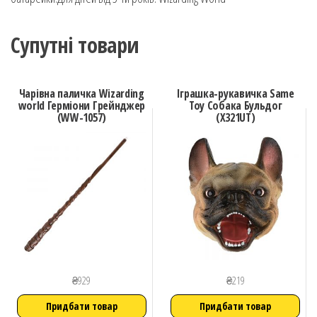
Супутні товари
Чарівна паличка Wizarding
Іграшка-рукавичка Same
world Герміони Грейнджер
Toy Собака Бульдог
(WW-1057)
(X321UT)
₴
929
₴
219
Придбати товар
Придбати товар