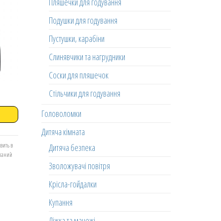
Пляшечки для годування
Подушки для годування
Пустушки, карабіни
Слинявчики та нагрудники
Соски для пляшечок
Стільчики для годування
Головоломки
Дитяча кімната
вить в
Дитяча безпека
еланий
Зволожувачі повітря
Крісла-гойдалки
Купання
Ліжка та манежі