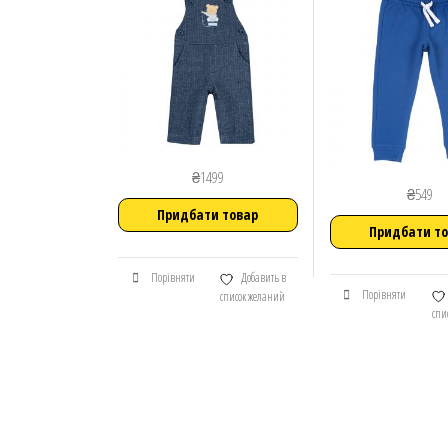
₴
1499
₴
549
Придбати товар
Придбати т
Порівняти
Добавить в
Порівняти
список желаний
спи