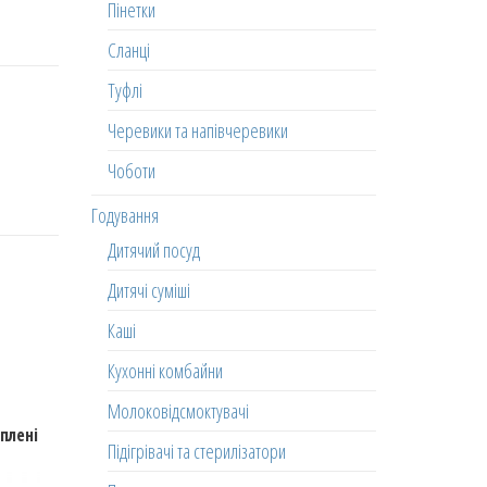
Пінетки
Сланці
Туфлі
Черевики та напівчеревики
Чоботи
Годування
Дитячий посуд
Дитячі суміші
Каші
Кухонні комбайни
Молоковідсмоктувачі
плені
Підігрівачі та стерилізатори