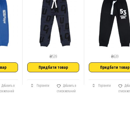
₴
539
₴
639
овар
Придбати товар
Придбати товар
Добавить в
Порівняти
Добавить в
Порівняти
Доба
сок желаний
список желаний
список ж