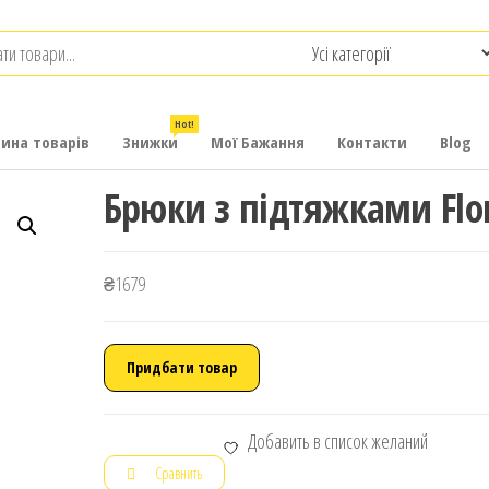
.com.ua
-
итячих
Hot!
рина товарів
Знижки
Мої Бажання
Контакти
Blog
Брюки з підтяжками Flo
₴
1679
Придбати товар
Добавить в список желаний
Сравнить