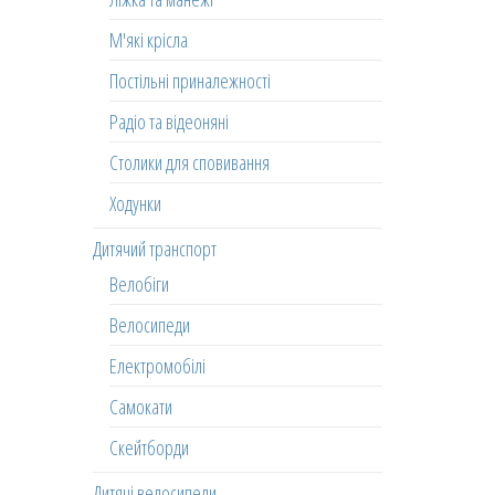
М'які крісла
Постільні приналежності
Радіо та відеоняні
Столики для сповивання
Ходунки
Дитячий транспорт
Велобіги
Велосипеди
Електромобілі
Самокати
Скейтборди
Дитячі велосипеди