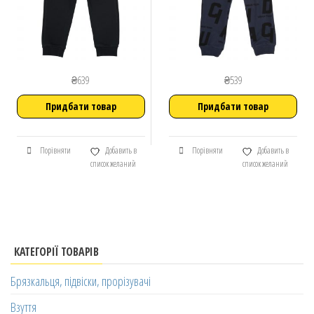
₴
639
₴
539
Придбати товар
Придбати товар
Порівняти
Добавить в
Порівняти
Добавить в
список желаний
список желаний
КАТЕГОРІЇ ТОВАРІВ
Брязкальця, підвіски, прорізувачі
Взуття