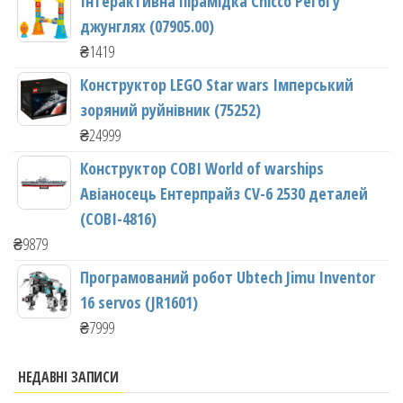
Інтерактивна пірамідка Chicco Регбі у
джунглях (07905.00)
₴
1419
Конструктор LEGO Star wars Імперський
зоряний руйнівник (75252)
₴
24999
Конструктор COBI World of warships
Авіаносець Ентерпрайз CV-6 2530 деталей
(COBI-4816)
₴
9879
Програмований робот Ubtech Jimu Inventor
16 servos (JR1601)
₴
7999
НЕДАВНІ ЗАПИСИ