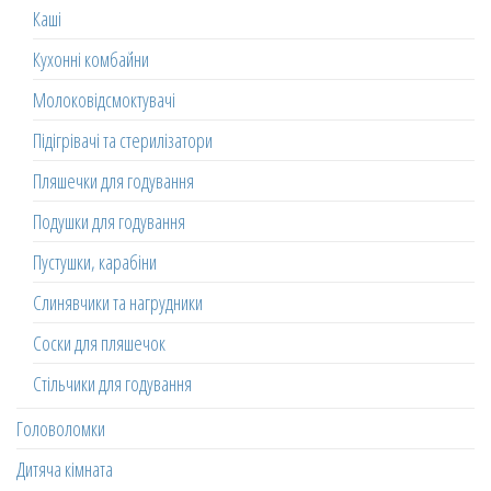
Каші
Кухонні комбайни
Молоковідсмоктувачі
Підігрівачі та стерилізатори
Пляшечки для годування
Подушки для годування
Пустушки, карабіни
Слинявчики та нагрудники
Соски для пляшечок
Стільчики для годування
Головоломки
Дитяча кімната