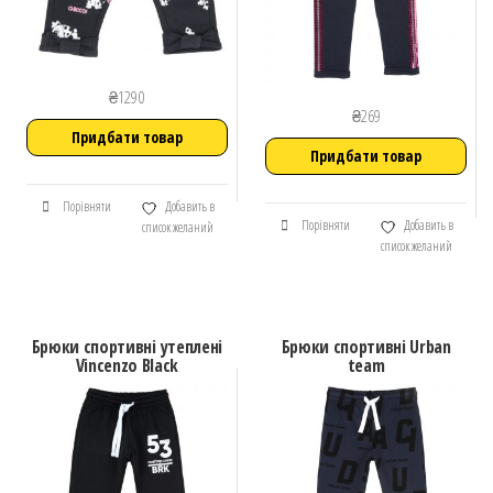
₴
1290
₴
269
Придбати товар
Придбати товар
Порівняти
Добавить в
Порівняти
Добавить в
список желаний
список желаний
Брюки спортивні утеплені
Брюки спортивні Urban
Vincenzo Black
team