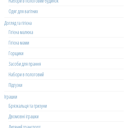
Набори в пологовий будинок
Одяг для вагітних
Догляд та гігієна
Гігієна малюка
Гігієна мами
Горщики
Засоби для прання
Набори в пологовий
Підгузки
Іграшки
Брязкальця та гризуни
Двомовні іграшки
Дитячий транспорт