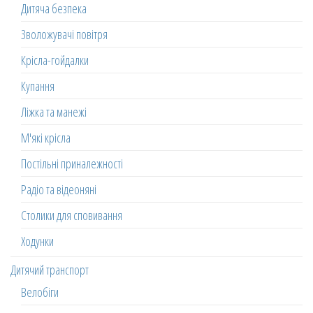
Дитяча безпека
Зволожувачі повітря
Крісла-гойдалки
Купання
Ліжка та манежі
М'які крісла
Постільні приналежності
Радіо та відеоняні
Столики для сповивання
Ходунки
Дитячий транспорт
Велобіги