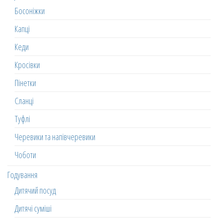
Босоніжки
Капці
Кеди
Кросівки
Пінетки
Сланці
Туфлі
Черевики та напівчеревики
Чоботи
Годування
Дитячий посуд
Дитячі суміші