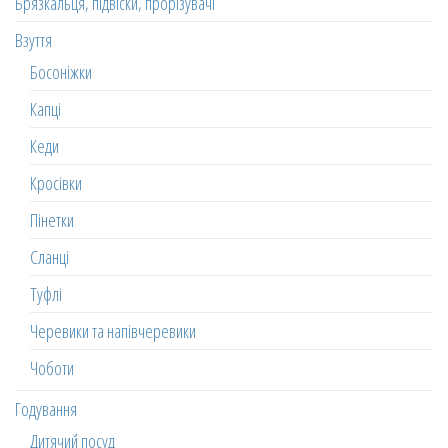
Брязкальця, підвіски, прорізувачі
Взуття
Босоніжки
Капці
Кеди
Кросівки
Пінетки
Сланці
Туфлі
Черевики та напівчеревики
Чоботи
Годування
Дитячий посуд