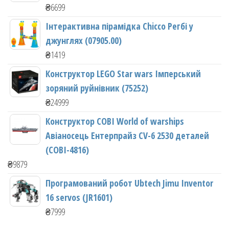
₴
6699
Інтерактивна пірамідка Chicco Регбі у
джунглях (07905.00)
₴
1419
Конструктор LEGO Star wars Імперський
зоряний руйнівник (75252)
₴
24999
Конструктор COBI World of warships
Авіаносець Ентерпрайз CV-6 2530 деталей
(COBI-4816)
₴
9879
Програмований робот Ubtech Jimu Inventor
16 servos (JR1601)
₴
7999