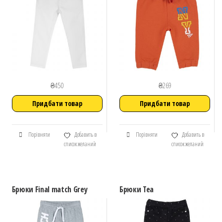
₴
450
₴
269
Придбати товар
Придбати товар
Порівняти
Добавить в
Порівняти
Добавить в
список желаний
список желаний
Брюки Final match Grey
Брюки Tea