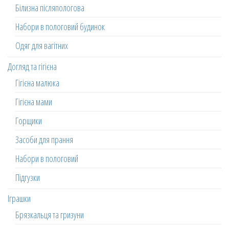
Білизна післяпологова
Набори в пологовий будинок
Одяг для вагітних
Догляд та гігієна
Гігієна малюка
Гігієна мами
Горщики
Засоби для прання
Набори в пологовий
Підгузки
Іграшки
Брязкальця та гризуни