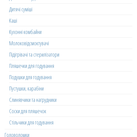
Дитячі суміші
Каші
Кухонні комбайни
Молоковідсмоктувачі
Підігрівачі та стерилізатори
Пляшечки для годування
Подушки для годування
Пустушки, карабіни
Слинявчики та нагрудники
Соски для пляшечок
Стільчики для годування
Головоломки