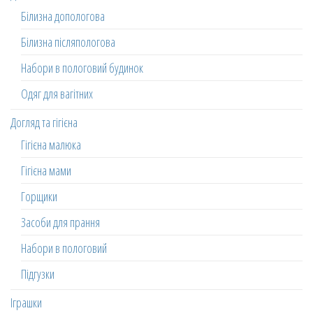
Білизна допологова
Білизна післяпологова
Набори в пологовий будинок
Одяг для вагітних
Догляд та гігієна
Гігієна малюка
Гігієна мами
Горщики
Засоби для прання
Набори в пологовий
Підгузки
Іграшки