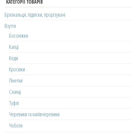
КАТЕГОРІЇ ТОВАРІВ
Брязкальця, підвіски, прорізувачі
Взуття
Босоніжки
Капці
Кеди
Кросівки
Пінетки
Сланці
Туфлі
Черевики та напівчеревики
Чоботи