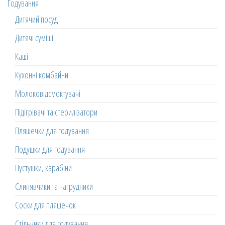
Годування
Дитячий посуд
Дитячі суміші
Каші
Кухонні комбайни
Молоковідсмоктувачі
Підігрівачі та стерилізатори
Пляшечки для годування
Подушки для годування
Пустушки, карабіни
Слинявчики та нагрудники
Соски для пляшечок
Стільчики для годування