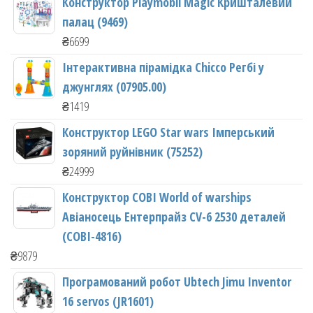
Конструктор Playmobil Magic Кришталевий
палац (9469)
₴
6699
Інтерактивна пірамідка Chicco Регбі у
джунглях (07905.00)
₴
1419
Конструктор LEGO Star wars Імперський
зоряний руйнівник (75252)
₴
24999
Конструктор COBI World of warships
Авіаносець Ентерпрайз CV-6 2530 деталей
(COBI-4816)
₴
9879
Програмований робот Ubtech Jimu Inventor
16 servos (JR1601)