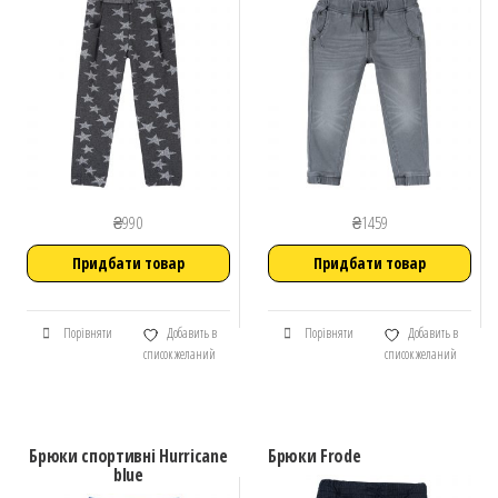
₴
990
₴
1459
Придбати товар
Придбати товар
Порівняти
Добавить в
Порівняти
Добавить в
список желаний
список желаний
Брюки спортивні Hurricane
Брюки Frode
blue