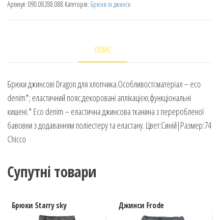
Артикул:
090.08288.088
Категорія:
Брюки та джинси
ОПИС
Брюки джинсові Dragon для хлопчика.Особливості:матеріал – eco
denim*; еластичний пояс;декоровані аплікацією;функціональні
кишені.* Eco denim – еластична джинсова тканина з переробленої
бавовни з додаванням поліестеру та еластану. Цвет:Синій|Размер:74
Chicco
Супутні товари
Брюки Starry sky
Джинси Frode