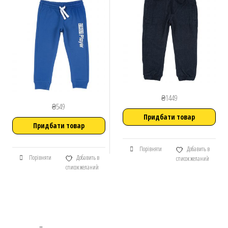
₴
1449
₴
549
Придбати товар
Придбати товар
Порівняти
Добавить в
Порівняти
Добавить в
список желаний
список желаний