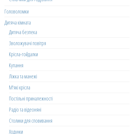
Головоломки
Дитяча кімната
Дитяча безпека
Зволожувачі повітря
Крісла-гойдалки
Купання
Ліжка та манежі
М'які крісла
Постільні приналежності
Радіо та відеоняні
Столики для сповивання
Ходунки