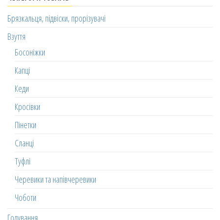
Брязкальця, підвіски, прорізувачі
Взуття
Босоніжки
Капці
Кеди
Кросівки
Пінетки
Сланці
Туфлі
Черевики та напівчеревики
Чоботи
Годування