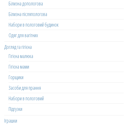
Білизна допологова
Білизна післяпологова
Набори в пологовий будинок
Одяг для вагітних
Догляд та гігієна
Гігієна малюка
Гігієна мами
Горщики
Засоби для прання
Набори в пологовий
Підгузки
Іграшки