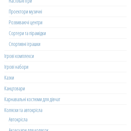
Настільні ігри
Проектори музичні
Розвиваючі центри
Сортери та пірамідки
Спортивні іграшки
Ігрові комплекси
Ігрові набори
Казки
Канцтовари
Карнавальні костюми для дівчат
Коляски та автокрісла
Автокрісла
Аксесуари для колясок