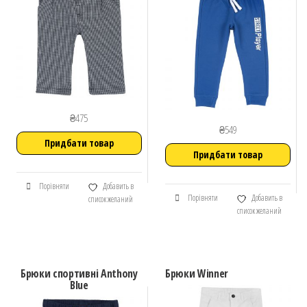
₴
475
₴
549
Придбати товар
Придбати товар
Порівняти
Добавить в
Порівняти
Добавить в
список желаний
список желаний
Брюки спортивні Anthony
Брюки Winner
Blue