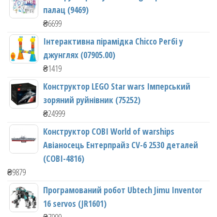
палац (9469)
₴
6699
Інтерактивна пірамідка Chicco Регбі у
джунглях (07905.00)
₴
1419
Конструктор LEGO Star wars Імперський
зоряний руйнівник (75252)
₴
24999
Конструктор COBI World of warships
Авіаносець Ентерпрайз CV-6 2530 деталей
(COBI-4816)
₴
9879
Програмований робот Ubtech Jimu Inventor
16 servos (JR1601)