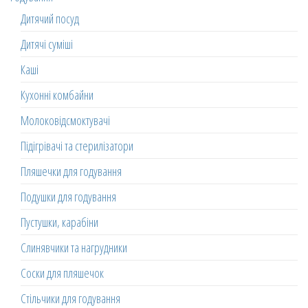
Дитячий посуд
Дитячі суміші
Каші
Кухонні комбайни
Молоковідсмоктувачі
Підігрівачі та стерилізатори
Пляшечки для годування
Подушки для годування
Пустушки, карабіни
Слинявчики та нагрудники
Соски для пляшечок
Стільчики для годування