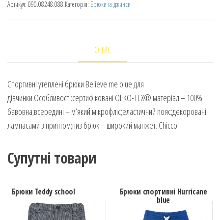
Артикул:
090.08248.088
Категорія:
Брюки та джинси
ОПИС
Спортивні утеплені брюки Believe me blue для
дівчинки.Особливості:сертифіковані OEKO-TEX®;матеріал – 100%
бавовна;всередині – м’який мікрофліс;еластичний пояс;декоровані
лампасами з принтом;низ брюк – широкий манжет. Chicco
Супутні товари
Брюки Teddy school
Брюки спортивні Hurricane
blue