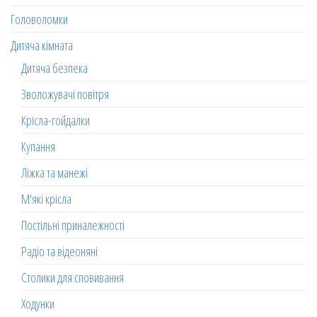
Головоломки
Дитяча кімната
Дитяча безпека
Зволожувачі повітря
Крісла-гойдалки
Купання
Ліжка та манежі
М'які крісла
Постільні приналежності
Радіо та відеоняні
Столики для сповивання
Ходунки