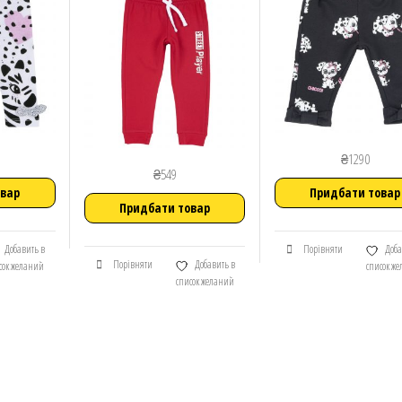
₴
1290
₴
549
овар
Придбати товар
Придбати товар
Добавить в
Порівняти
Доба
Порівняти
Добавить в
сок желаний
список ж
список желаний