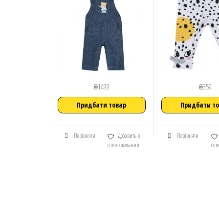
₴
1499
₴
359
Придбати товар
Придбати т
Порівняти
Добавить в
Порівняти
список желаний
спи