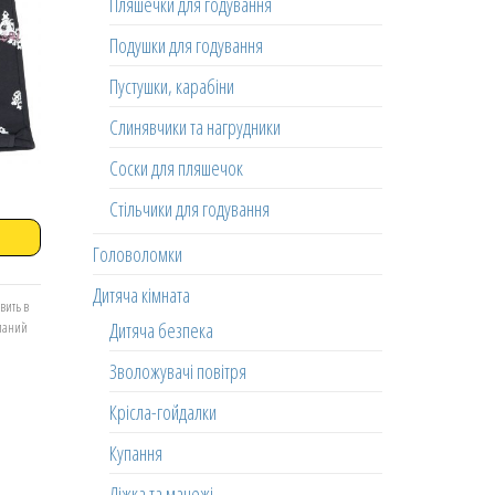
Пляшечки для годування
Подушки для годування
Пустушки, карабіни
Слинявчики та нагрудники
Соски для пляшечок
Стільчики для годування
Головоломки
Дитяча кімната
вить в
Дитяча безпека
еланий
Зволожувачі повітря
Крісла-гойдалки
Купання
Ліжка та манежі