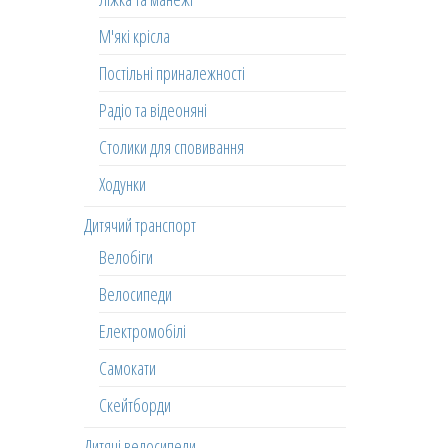
М'які крісла
Постільні приналежності
Радіо та відеоняні
Столики для сповивання
Ходунки
Дитячий транспорт
Велобіги
Велосипеди
Електромобілі
Самокати
Скейтборди
Дитячі велосипеди