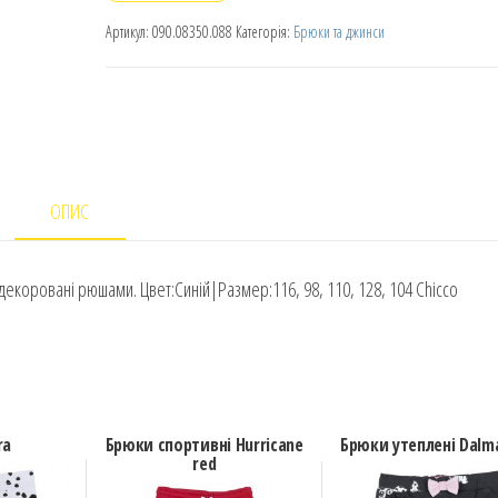
Артикул:
090.08350.088
Категорія:
Брюки та джинси
ОПИС
декоровані рюшами. Цвет:Синій|Размер:116, 98, 110, 128, 104 Chicco
ra
Брюки спортивні Hurricane
Брюки утеплені Dalm
red