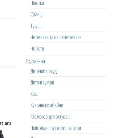
Пінетки
Сланці
Туфлі
Черевики та напівчеревики
Чоботи
Годування
Дитячий посуд
Дитячі суміші
Каші
Кухонні комбайни
Молоковідсмоктувачі
atians
Підігрівачі та стерилізатори