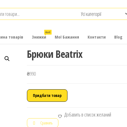
.com.ua
-
итячих
Hot!
рина товарів
Знижки
Мої Бажання
Контакти
Blog
Брюки Beatrix
₴
990
Придбати товар
Добавить в список желаний
Сравнить