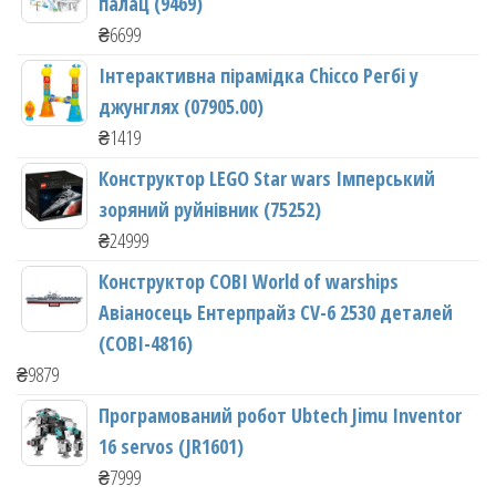
палац (9469)
₴
6699
Інтерактивна пірамідка Chicco Регбі у
джунглях (07905.00)
₴
1419
Конструктор LEGO Star wars Імперський
зоряний руйнівник (75252)
₴
24999
Конструктор COBI World of warships
Авіаносець Ентерпрайз CV-6 2530 деталей
(COBI-4816)
₴
9879
Програмований робот Ubtech Jimu Inventor
16 servos (JR1601)
₴
7999