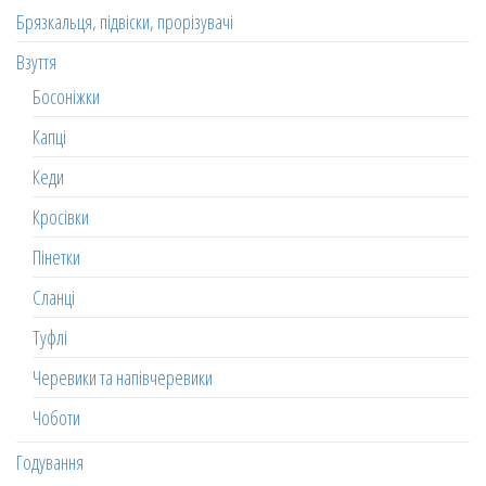
Брязкальця, підвіски, прорізувачі
Взуття
Босоніжки
Капці
Кеди
Кросівки
Пінетки
Сланці
Туфлі
Черевики та напівчеревики
Чоботи
Годування