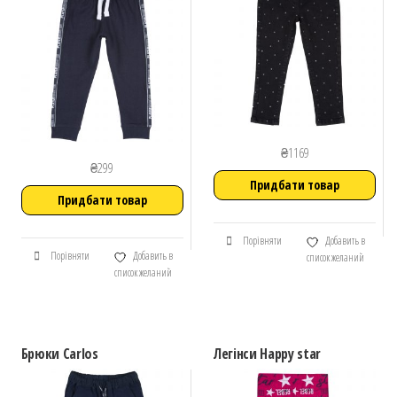
₴
1169
₴
299
Придбати товар
Придбати товар
Порівняти
Добавить в
Порівняти
Добавить в
список желаний
список желаний
Брюки Carlos
Легінси Happy star