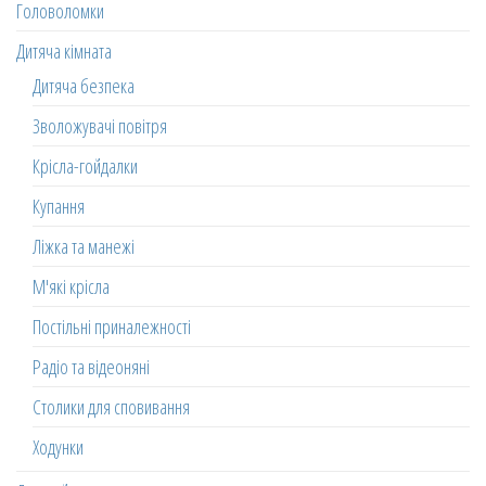
Головоломки
Дитяча кімната
Дитяча безпека
Зволожувачі повітря
Крісла-гойдалки
Купання
Ліжка та манежі
М'які крісла
Постільні приналежності
Радіо та відеоняні
Столики для сповивання
Ходунки