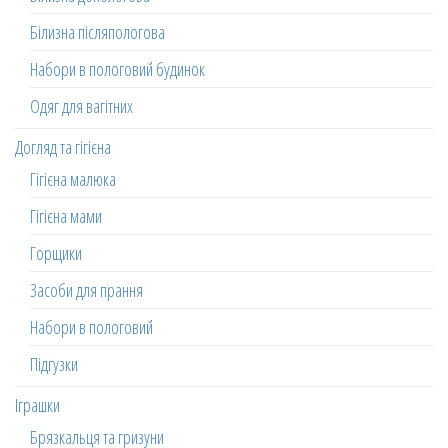
Білизна післяпологова
Набори в пологовий будинок
Одяг для вагітних
Догляд та гігієна
Гігієна малюка
Гігієна мами
Горщики
Засоби для прання
Набори в пологовий
Підгузки
Іграшки
Брязкальця та гризуни