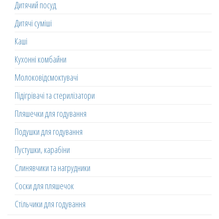
Дитячий посуд
Дитячі суміші
Каші
Кухонні комбайни
Молоковідсмоктувачі
Підігрівачі та стерилізатори
Пляшечки для годування
Подушки для годування
Пустушки, карабіни
Слинявчики та нагрудники
Соски для пляшечок
Стільчики для годування