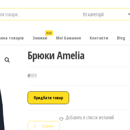
.com.ua
-
итячих
Hot!
рина товарів
Знижки
Мої Бажання
Контакти
Blog
Брюки Amelia
₴
939
Придбати товар
Добавить в список желаний
Сравнить