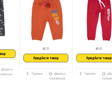
₴
269
₴
549
овар
Придбати товар
Придбати товар
Добавить в
Порівняти
Добавить в
Порівняти
Доба
сок желаний
список желаний
список ж