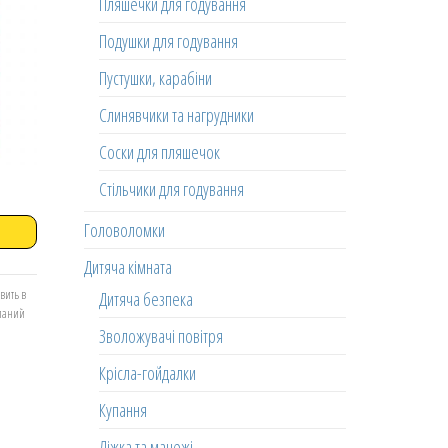
Пляшечки для годування
Подушки для годування
Пустушки, карабіни
Слинявчики та нагрудники
Соски для пляшечок
Стільчики для годування
Головоломки
Дитяча кімната
вить в
Дитяча безпека
еланий
Зволожувачі повітря
Крісла-гойдалки
Купання
Ліжка та манежі