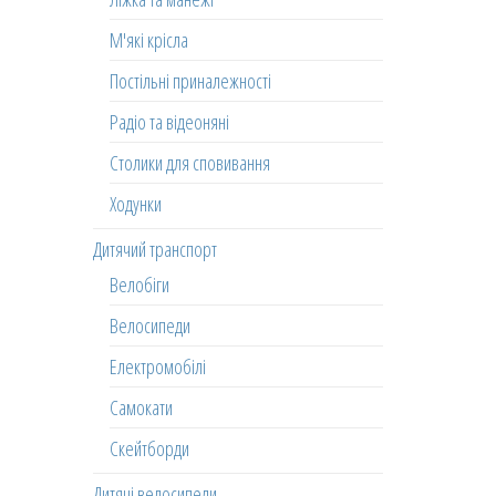
М'які крісла
Постільні приналежності
Радіо та відеоняні
Столики для сповивання
Ходунки
Дитячий транспорт
Велобіги
Велосипеди
Електромобілі
Самокати
Скейтборди
Дитячі велосипеди