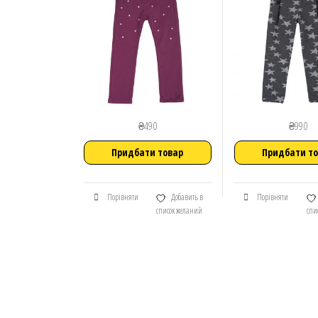
₴
490
₴
990
Придбати товар
Придбати т
Порівняти
Добавить в
Порівняти
список желаний
спи