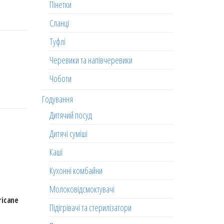
Пінетки
Сланці
Туфлі
Черевики та напівчеревики
Чоботи
Годування
Дитячий посуд
Дитячі суміші
Каші
Кухонні комбайни
Молоковідсмоктувачі
ricane
Підігрівачі та стерилізатори