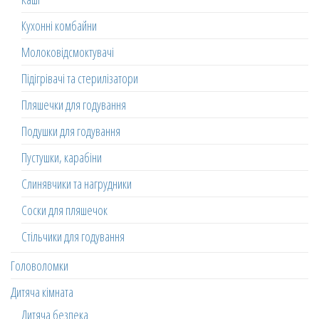
Кухонні комбайни
Молоковідсмоктувачі
Підігрівачі та стерилізатори
Пляшечки для годування
Подушки для годування
Пустушки, карабіни
Слинявчики та нагрудники
Соски для пляшечок
Стільчики для годування
Головоломки
Дитяча кімната
Дитяча безпека