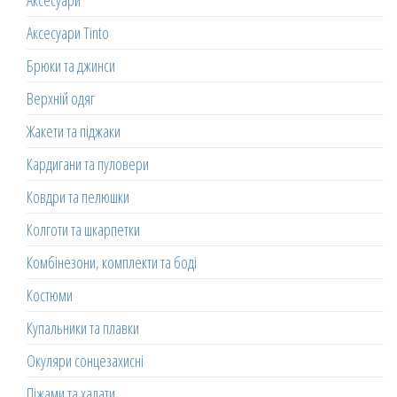
Аксесуари
Аксесуари Tinto
Брюки та джинси
Верхній одяг
Жакети та піджаки
Кардигани та пуловери
Ковдри та пелюшки
Колготи та шкарпетки
Комбінезони, комплекти та боді
Костюми
Купальники та плавки
Окуляри сонцезахисні
Піжами та халати