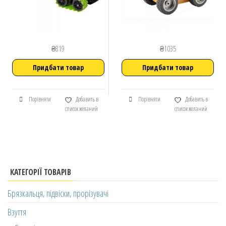
₴
819
₴
1035
Придбати товар
Придбати товар
Порівняти
Добавить в
Порівняти
Добавить в
список желаний
список желаний
КАТЕГОРІЇ ТОВАРІВ
Брязкальця, підвіски, прорізувачі
Взуття