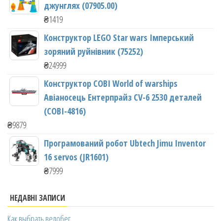
джунглях (07905.00)
₴
1419
Конструктор LEGO Star wars Імперський
зоряний руйнівник (75252)
₴
24999
Конструктор COBI World of warships
Авіаносець Ентерпрайз CV-6 2530 деталей
(COBI-4816)
₴
9879
Програмований робот Ubtech Jimu Inventor
16 servos (JR1601)
₴
7999
НЕДАВНІ ЗАПИСИ
Как выбрать велобег