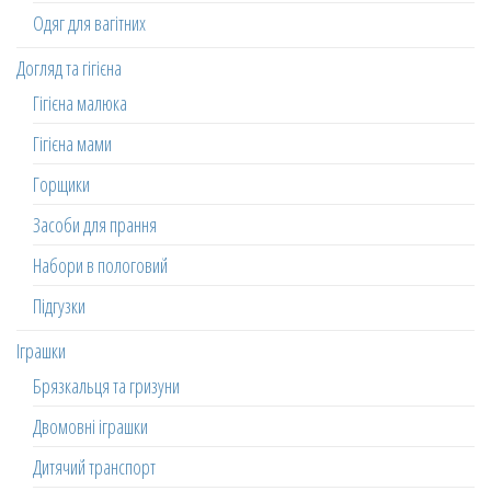
Одяг для вагітних
Догляд та гігієна
Гігієна малюка
Гігієна мами
Горщики
Засоби для прання
Набори в пологовий
Підгузки
Іграшки
Брязкальця та гризуни
Двомовні іграшки
Дитячий транспорт