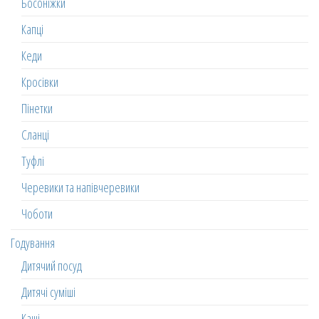
Босоніжки
Капці
Кеди
Кросівки
Пінетки
Сланці
Туфлі
Черевики та напівчеревики
Чоботи
Годування
Дитячий посуд
Дитячі суміші
Каші