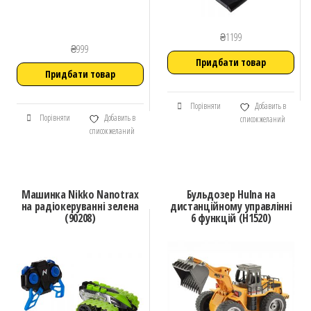
₴
1199
₴
999
Придбати товар
Придбати товар
Порівняти
Добавить в
Порівняти
Добавить в
список желаний
список желаний
Машинка Nikko Nanotrax
Бульдозер Hulna на
на радіокеруванні зелена
дистанційному управлінні
(90208)
6 функцій (H1520)